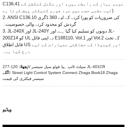
C136.41 موسم بہار کے رابطے ہیں، اور سگنل کنکشن کے
لیے عقبی حصے میں مرد فوری کنیکٹر پیش کرتا ہے)
2. ANSI C136.10 کی ضروریات کو پورا کرنے کے لیے 360 ڈگری
گردش کو محدود کرنے والی خصوصیت۔
3. JL-240X اور JL-240Y دونوں کو تسلیم کیا گیا ہے، اور JL-
200Z14 کو UL نے اپنی فائل E188110، Vol.1 اور Vol.2 کے تحت
قابل اطلاق US اور کینیڈا کے حفاظتی معیارات کے لیے
درج کیا ہے۔
120-277V سپلٹ ٹائپ ہیڈ فوٹو سیل سینسر JL-401CR
پچھلا:
Street Light Control System Connect Zhaga Book18 Zhaga
اگلے:
سینسر فیکٹری کی قیمت
ویڈیو