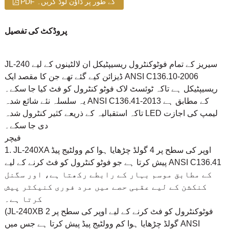
PDF کے طور پر ڈاؤن لوڈ کریں۔
پروڈکٹ کی تفصیل
JL-240 سیریز کے تمام فوٹوکنٹرول ریسیپٹیکل ان لالٹینوں کے لیے
ڈیزائن کیے گئے تھے جن کا مقصد ایک ANSI C136.10-2006
ریسیپٹیکل ہے تاکہ ٹوئسٹ لاک فوٹو کنٹرول کو فٹ کیا جا سکے۔
یہ سلسلہ نئے شائع شدہ ANSI C136.41-2013 کے مطابق ہے
تاکہ استقبالیہ کے ذریعے کثیر کنٹرول شدہ LED لیمپ کی اجازت
دی جا سکے۔
فیچر
1. JL-240XA اوپر کی سطح پر 4 گولڈ چڑھایا ہوا کم وولٹیج پیڈ
پیش کرتا ہے جو فوٹو کنٹرول کو فٹ کرنے کے لیے ANSI C136.41
کے مطابق موسم بہار کے رابطے رکھتا ہے، اور سگنل
کنکشن کے لیے عقبی حصے میں مرد فوری کنیکٹر پیش
کرتا ہے۔
(JL-240XB فوٹوکنٹرول کو فٹ کرنے کے لیے اوپر کی سطح پر 2
گولڈ چڑھایا ہوا کم وولٹیج پیڈ پیش کرتا ہے جس میں ANSI