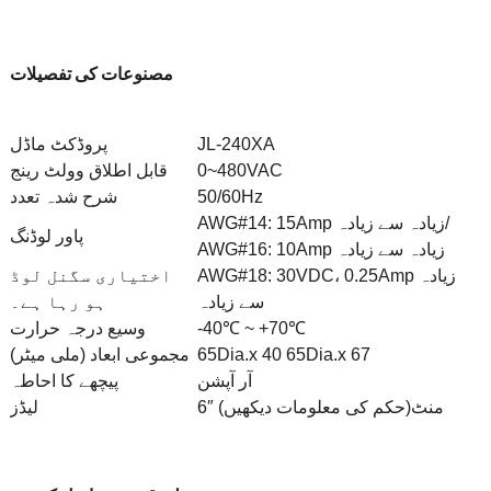
مصنوعات کی تفصیلات
JL-240XA
پروڈکٹ ماڈل
0~480VAC
قابل اطلاق وولٹ رینج
50/60Hz
شرح شدہ تعدد
AWG#14: 15Amp زیادہ سے زیادہ/
پاور لوڈنگ
AWG#16: 10Amp زیادہ سے زیادہ
AWG#18: 30VDC، 0.25Amp زیادہ
اختیاری سگنل لوڈ
سے زیادہ
ہو رہا ہے۔
-40℃ ~ +70℃
وسیع درجہ حرارت
65Dia.x 40 65Dia.x 67
مجموعی ابعاد (ملی میٹر)
آر آپشن
پیچھے کا احاطہ
6″ منٹ
(حکم کی معلومات دیکھیں)
لیڈز