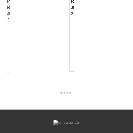
ANSI
C136.41
ANSI
7
C136.41
PIN
7
Twist
PIN
Lock
Twist
Receptacle
Lock
JL-
Photocontrol
260C
Rece...