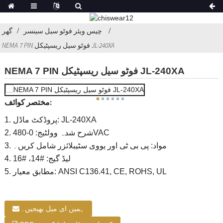
چیس ویئر فوٹو سیل سینسر
گھر
NEMA 7 PIN فوٹو سیل ریسپٹیکل JL-240XA
NEMA 7 PIN فوٹو سیل ریسپٹیکل JL-240XA
مختصر کوائف:
1. پروڈکٹ ماڈل: JL-240XA
2. شرح شدہ وولٹیج: 0-480VAC
3. مواد: پی بی ٹی اور یووی سٹیبلائزر شامل کریں۔
4. لیڈ گیج: #14، #16
5. مطابق معیار: ANSI C136.41, CE, ROHS, UL
ہمیں ای میل بھیجیں۔