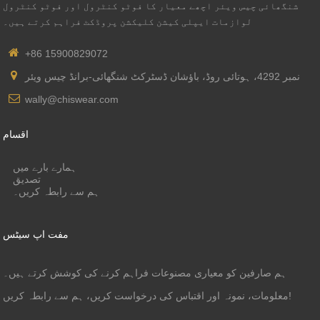
شنگھائی چیس ویئر اچھے معیار کا فوٹو کنٹرول اور فوٹو کنٹرول
لوازمات ایپلی کیشن کلیکشن پروڈکٹ فراہم کرتے ہیں۔
+86 15900829072
نمبر 4292، ہوتائی روڈ، باؤشان ڈسٹرکٹ شنگھائی-برانڈ چیس ویئر
wally@chiswear.com
اقسام
ہمارے بارے میں
تصدیق
ہم سے رابطہ کریں۔
مفت اپ سیٹس
ہم صارفین کو معیاری مصنوعات فراہم کرنے کی کوشش کرتے ہیں۔
معلومات، نمونہ اور اقتباس کی درخواست کریں، ہم سے رابطہ کریں!