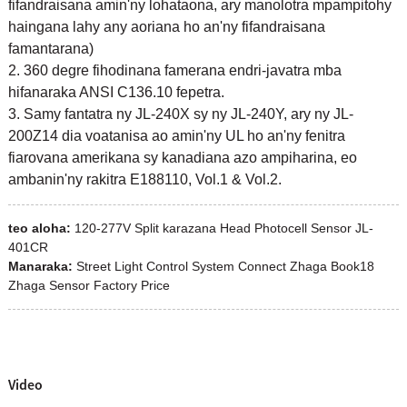
fifandraisana amin'ny lohataona, ary manolotra mpampitohy
haingana lahy any aoriana ho an'ny fifandraisana
famantarana)
2. 360 degre fihodinana famerana endri-javatra mba
hifanaraka ANSI C136.10 fepetra.
3. Samy fantatra ny JL-240X sy ny JL-240Y, ary ny JL-
200Z14 dia voatanisa ao amin'ny UL ho an'ny fenitra
fiarovana amerikana sy kanadiana azo ampiharina, eo
ambanin'ny rakitra E188110, Vol.1 & Vol.2.
teo aloha:
120-277V Split karazana Head Photocell Sensor JL-
401CR
Manaraka:
Street Light Control System Connect Zhaga Book18
Zhaga Sensor Factory Price
Video