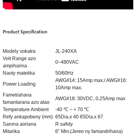
Product Specification
Modely vokatra
JL-240XA
Volt Range azo
0~480VAC
ampiharina
Naoty matetika
50/60Hz
AWG#14: 15Amp max./ AWG#16:
Power Loading
10Amp max.
Fametrahana
AWG#18: 30VDC, 0.25Amp max
famantarana azo atao
Temperature Ambient
-40 ℃ ~ + 70 ℃
Refy ankapobeny (mm)
65Dia.x 40 65Dia.x 67
Sarona aoriana
R safidy
Mitarika
6″ Min.
(Jereo ny famandrihana)