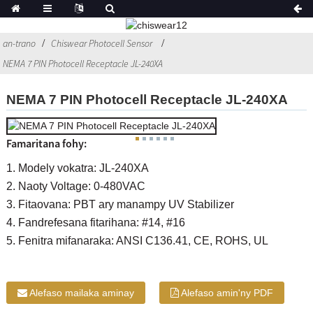
an-trano
Chiswear Photocell Sensor
NEMA 7 PIN Photocell Receptacle JL-240XA
NEMA 7 PIN Photocell Receptacle JL-240XA
Famaritana fohy:
1. Modely vokatra: JL-240XA
2. Naoty Voltage: 0-480VAC
3. Fitaovana: PBT ary manampy UV Stabilizer
4. Fandrefesana fitarihana: #14, #16
5. Fenitra mifanaraka: ANSI C136.41, CE, ROHS, UL
Alefaso mailaka aminay
Alefaso amin'ny PDF