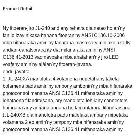
Product Detail
Ny fitoeran-jiro JL-240 andiany rehetra dia natao ho an'ny
fanilo izay nikasa hanana fitoeran'ny ANSI C136.10-2006
mba hifanaraka amin'ny fanaraha-maso sary miolakolaka.Ity
andian-dahatsoratra ity dia mifanaraka amin'ny ANSI
C136.41-2013 vao navoaka mba ahafahan'ny jiro LED
voafehy amin'ny alàlan'ny fitoeran-javatra.
endri-javatra
1. JL-240XA manolotra 4 volamena-nopetahany takela-
bolamena pads amin'ny ambony ambonin'ny mba hifanaraka
photocontrol manana ANSI C136.41 mifanaraka amin'ny
lohataona fifandraisana, ary manolotra lehilahy connectors
haingana any aoriana aoriana ho famantarana fifandraisana.
(JL-240XB dia manolotra pads malefaka ambany mipetaka
volamena 2 eo amin'ny tampony mba hifanaraka amin'ny
photocontrol manana ANSI C136.41 mifanaraka amin'ny