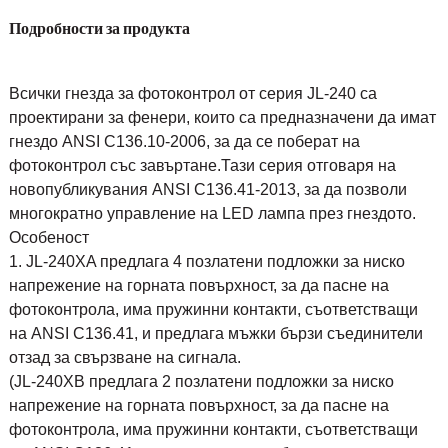
Подробности за продукта
Всички гнезда за фотоконтрол от серия JL-240 са
проектирани за фенери, които са предназначени да имат
гнездо ANSI C136.10-2006, за да се поберат на
фотоконтрол със завъртане.Тази серия отговаря на
новопубликувания ANSI C136.41-2013, за да позволи
многократно управление на LED лампа през гнездото.
Особеност
1. JL-240XA предлага 4 позлатени подложки за ниско
напрежение на горната повърхност, за да пасне на
фотоконтрола, има пружинни контакти, съответстващи
на ANSI C136.41, и предлага мъжки бързи съединители
отзад за свързване на сигнала.
(JL-240XB предлага 2 позлатени подложки за ниско
напрежение на горната повърхност, за да пасне на
фотоконтрола, има пружинни контакти, съответстващи