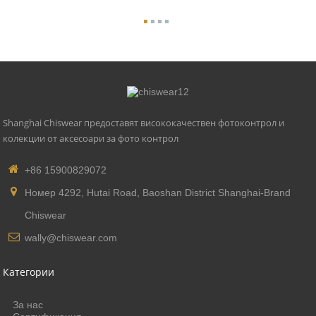
Shanghai Chiswear предоставят висококачествен фотоконтрол и
колекции от аксесоари за фото контрол
+86 15900829072
Номер 4292, Hutai Road, Baoshan District Shanghai-Brand
Chiswear
wally@chiswear.com
Категории
За нас