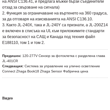
на ANSI C136.41, и предлага мъжки бързи съединители
отзад за свързване на сигнала)
2. Функция за ограничаване на въртенето на 360 градуса,
за да отговаря на изискванията на ANSI C136.10.
3. Както JL-240X, така и JL-240Y са признати, а JL-200Z14
е включен в списъка на UL към приложимите стандарти
за безопасност на САЩ и Канада под техния файл
E188110, том 1 и том 2.
Предишен:
120-277V Сензор за фотоклетка с разделена глава
JL-401CR
Следващия:
Система за управление на улично осветление
Connect Zhaga Book18 Zhaga Sensor Фабрична цена
Видео