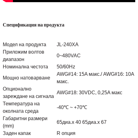
Спецификация на продукта
Модел на продукта
JL-240XA
Приложим волтов
0~480VAC
диапазон
Номинална честота
50/60Hz
AWG#14: 15A макс./ AWG#16: 10A
Мощно натоварване
макс.
Опционално
AWG#18: 30VDC, 0,25A макс
зареждане на сигнала
Температура на
-40℃ ~ +70℃
околната среда
Габаритни размери
65диа.x 40 65диа.x 67
(mm)
Заден капак
R опция