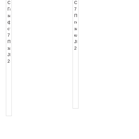
ANSI
C136.41
7
ANSI
ПИН
C136.41
Гнездо
7
За
PIN
Ключалка
Twist
JL-
Lock
260C
Photocontrol
Rece...