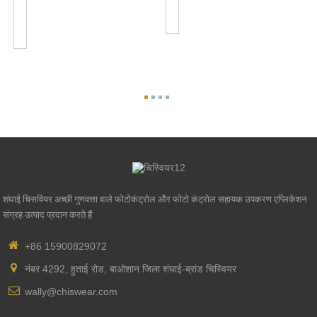
रिसेप्टेकल
लॉक
जेएल-260सी
फोटोकंट्रोल
रिसीव...
शंघाई चिसवियर अच्छी गुणवत्ता वाले फोटोकंट्रोल और फोटो कंट्रोल सहायक उपकरण एप्लिकेशन
संग्रह उत्पाद प्रदान करते हैं
+86 15900829072
नंबर 4292, हुताई रोड, बाओशान जिला शंघाई-ब्रांड चिस्वियर
wally@chiswear.com