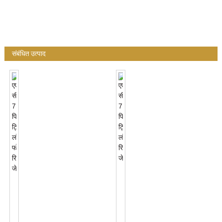
संबंधित उत्पाद
एएनएसआई
सी136.41
एएनएसआई
7
सी136.41
पिन
7
ट्विस्ट
पिन
लॉक
ट्विस्ट