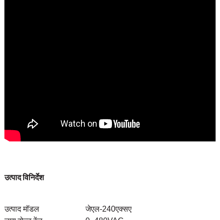
उत्पाद विनिर्देश
उत्पाद मॉडल
जेएल-240एक्सए