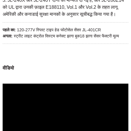
3. JL-240X और JL-240Y दोनों को मान्यता दी गई है, और JL-200Z14
को UL द्वारा उनकी फ़ाइल E188110, Vol.1 और Vol.2 के तहत लागू
अमेरिकी और कनाडाई सुरक्षा मानकों के अनुसार सूचीबद्ध किया गया है।
पहले का:
120-277V स्प्लिट टाइप हेड फोटोसेल सेंसर JL-401CR
अगला:
स्ट्रीट लाइट कंट्रोल सिस्टम कनेक्ट झागा बुक18 झागा सेंसर फैक्टरी मूल्य
वीडियो