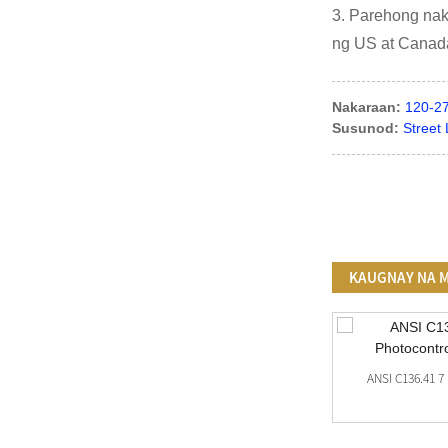
3. Parehong nak
ng US at Canada,
Nakaraan:
120-27
Susunod:
Street
KAUGNAY NA 
ANSIC 136.41 5 PIN Photocell Receptacle JL-
ANSI C136.41 7
240XB