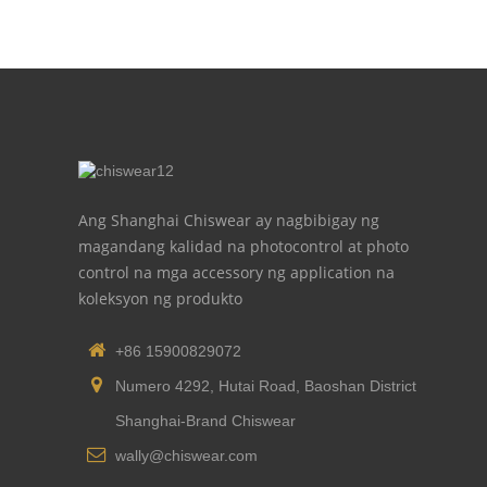
Ang Shanghai Chiswear ay nagbibigay ng
magandang kalidad na photocontrol at photo
control na mga accessory ng application na
koleksyon ng produkto
+86 15900829072
Numero 4292, Hutai Road, Baoshan District
Shanghai-Brand Chiswear
wally@chiswear.com