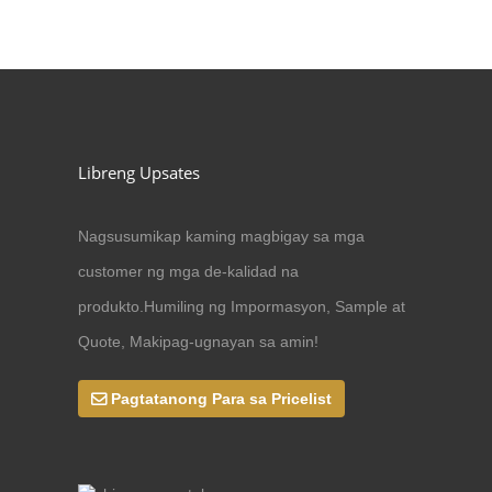
Libreng Upsates
Nagsusumikap kaming magbigay sa mga
customer ng mga de-kalidad na
produkto.Humiling ng Impormasyon, Sample at
Quote, Makipag-ugnayan sa amin!
Pagtatanong Para sa Pricelist