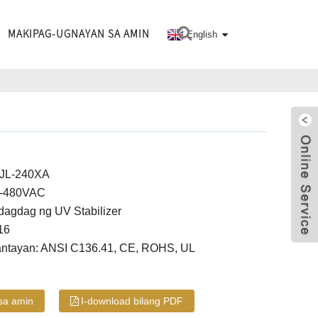
MAKIPAG-UGNAYAN SA AMIN
English
: JL-240XA
 0-480VAC
gdagdag ng UV Stabilizer
16
ntayan: ANSI C136.41, CE, ROHS, UL
sa amin
I-download bilang PDF