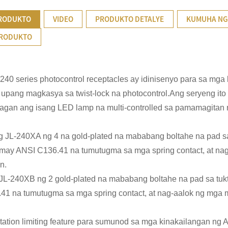
PRODUKTO
VIDEO
PRODUKTO DETALYE
KUMUHA NG
PRODUKTO
-240 series photocontrol receptacles ay idinisenyo para sa mg
 upang magkasya sa twist-lock na photocontrol.Ang seryeng i
gan ang isang LED lamp na multi-controlled sa pamamagitan n
g JL-240XA ng 4 na gold-plated na mababang boltahe na pad 
 may ANSI C136.41 na tumutugma sa mga spring contact, at nag
n.
JL-240XB ng 2 gold-plated na mababang boltahe na pad sa tu
1 na tumutugma sa mga spring contact, at nag-aalok ng mga ma
otation limiting feature para sumunod sa mga kinakailangan ng