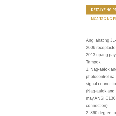
DETALYE NG 
MGA TAG NG 
Ang lahat ng JL
2006 receptacle
2013 upang paya
Tampok
1. Nag-aalok an
photocontrol na
signal connectio
(Nag-aalok ang 
may ANSI C136.4
connection)
2. 360 degree r