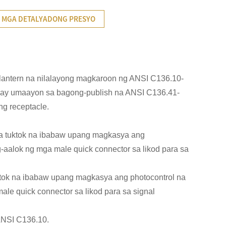
 MGA DETALYADONG PRESYO
a lantern na nilalayong magkaroon ng ANSI C136.10-
to ay umaayon sa bagong-publish na ANSI C136.41-
g receptacle.
sa tuktok na ibabaw upang magkasya ang
-aalok ng mga male quick connector sa likod para sa
ktok na ibabaw upang magkasya ang photocontrol na
le quick connector sa likod para sa signal
 ANSI C136.10.