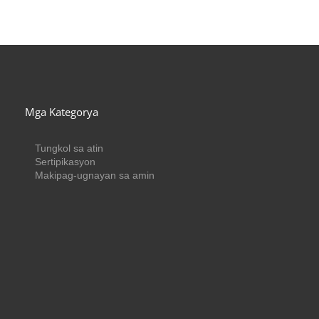
Mga Kategorya
Tungkol sa atin
Sertipikasyon
Makipag-ugnayan sa amin