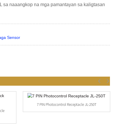
g UL sa naaangkop na mga pamantayan sa kaligtasan
haga Sensor
7 PIN Photocontrol Receptacle JL-250T
cle
A