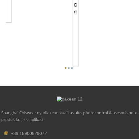
Photocontrol
Base
Asesoris
NEMA
5
PIN
Photocontrol
Base
Asesoris
Pikeun
0-...
Shanghai Chiswear nyadiakeun kualitas alus photocontrol & asesoris poto
produk koleksi aplikasi
+86 15900829072