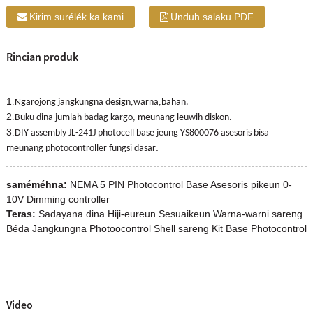
Kirim surélék ka kami
Unduh salaku PDF
Rincian produk
1
.
,
,
Ngarojong jangkungna design
warna
bahan.
2
.
Buku dina jumlah badag kargo, meunang leuwih diskon.
3
.
DIY assembly JL-241J photocell base jeung YS800076 asesoris bisa
.
meunang photocontroller fungsi dasar
saméméhna:
NEMA 5 PIN Photocontrol Base Asesoris pikeun 0-
10V Dimming controller
Teras:
Sadayana dina Hiji-eureun Sesuaikeun Warna-warni sareng
Béda Jangkungna Photoocontrol Shell sareng Kit Base Photocontrol
Video