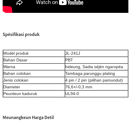
Spésifikasi produk
Modél produk
JL-241J
Bahan Dasar
PBT
Warna
hideung, Sadia séjén ngaropéa
Bahan colokan
Tambaga parunggu plating
Jenis colokan
4 pin / 2 pin (pilihan pamundut)
Diameter
76,6+/-0,3 mm
Peunteun kaduruk
UL94-0
Meunangkeun Harga Detil