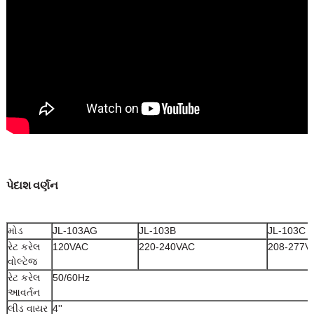
પેદાશ વર્ણન
મોડ
JL-103AG
JL-103B
JL-103C
રેટ કરેલ
120VAC
220-240VAC
208-277V
વોલ્ટેજ
રેટ કરેલ
50/60Hz
આવર્તન
લીડ વાયર
4''