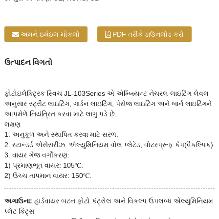
અમને ઇમેઇલ મોકલો
PDF તરીકે ડાઉનલોડ કરો
ઉત્પાદન વિગતો
ફોટોઇલેક્ટ્રિક સ્વિચ JL-103Series એ એમ્બિયન્ટ નેચરલ લાઇટિંગ લેવલ
અનુસાર સ્ટ્રીટ લાઇટિંગ, ગાર્ડન લાઇટિંગ, પેસેજ લાઇટિંગ અને બાર્ન લાઇટિંગને
આપમેળે નિયંત્રિત કરવા માટે લાગુ પડે છે.
લક્ષણ
1. અનુકૂળ અને સ્થાપિત કરવા માટે સરળ.
2. સ્ટાન્ડર્ડ એસેસરીઝ: એલ્યુમિનિયમ વોલ પ્લેટેડ, વોટરપ્રૂફ કેપ(વૈકલ્પિક)
3. વાયર ગેજ વર્ગીકરણ:
1) પ્રમાણભૂત વાયર: 105℃.
2) ઉચ્ચ તાપમાન વાયર: 150℃.
અગાઉના:
હાર્ડવાયર બટન ફોટો કંટ્રોલ અને વિકલ્પ ઉપલબ્ધ એલ્યુમિનિયમ
પ્લેટ કિટ્સ