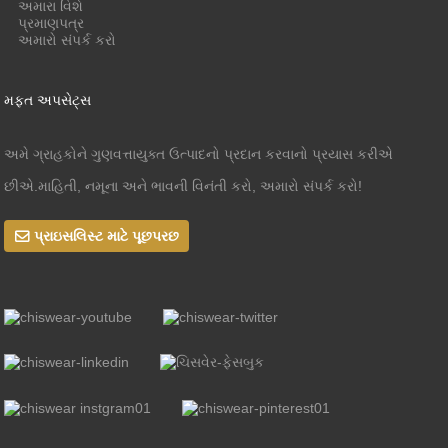
અમારા વિશે
પ્રમાણપત્ર
અમારો સંપર્ક કરો
મફત અપસેટ્સ
અમે ગ્રાહકોને ગુણવત્તાયુક્ત ઉત્પાદનો પ્રદાન કરવાનો પ્રયાસ કરીએ
છીએ.માહિતી, નમૂના અને ભાવની વિનંતી કરો, અમારો સંપર્ક કરો!
પ્રાઇસલિસ્ટ માટે પૂછપરછ