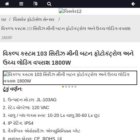
ઘર
ચિસવેર ફોટોસેલ સેન્સર
વિકલ્પ કસ્ટમ 103 સિરીઝ મીની બટન ફોટોકંટ્રોલ અને ઉચ્ચ લોડિંગ વપરાશ
1800W
વિકલ્પ કસ્ટમ 103 સિરીઝ મીની બટન ફોટોકંટ્રોલ અને
ઉચ્ચ લોડિંગ વપરાશ 1800W
ટૂંકું વર્ણન:
1. ઉત્પાદન મોડલ: JL-103AG
2. રેટેડ વોલ્ટેજ: 120 VAC
3. ચાલુ / બંધ લક્સ સ્તર: 10-20 Lx ચાલુ;30-60 Lx છૂટ
4. IP રેટિંગ: IP54
5. વૈકલ્પિક એસેસરીઝ: એલ્યુમિનિયમ પ્લેટ
6. સુસંગત ધોરણ: CE, ROHS, UL