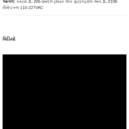
આગળ:
કસ્ટમ JL-205 સિરીઝ ટ્વિસ્ટ લૉક ફોટોકંટ્રોલ અને JL-210K
રીસેપ્ટકલ 110-227VAC
વિડિયો