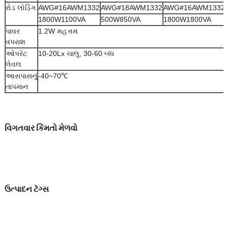
રોડ લોડિંગ
AWG#16AWM1332
AWG#18AWM1332
AWG#16AWM1332
1800W1100VA
500W850VA
1800W1800VA
પાવર
1.2W મહત્તમ
વપરાશ
ઓપરેટ
10-20Lx ચાલુ, 30-60 બંધ
લેવલ
આસપાસનું
-40~70℃
તાપમાન
વિગતવાર કિંમતો મેળવો
ઉત્પાદન ટૅગ્સ