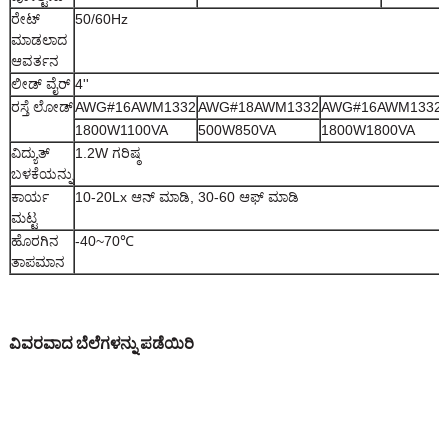
ರೇಟ್
50/60Hz
ಮಾಡಲಾದ
ಆವರ್ತನ
ಲೀಡ್ ವೈರ್
4''
ರಸ್ತೆ ಲೋಡ್
AWG#16AWM1332
AWG#18AWM1332
AWG#16AWM1332
1800W1100VA
500W850VA
1800W1800VA
ವಿದ್ಯುತ್
1.2W ಗರಿಷ್ಠ
ಬಳಕೆಯನ್ನು
ಕಾರ್ಯ
10-20Lx ಆನ್ ಮಾಡಿ, 30-60 ಆಫ್ ಮಾಡಿ
ಮಟ್ಟ
ಹೊರಗಿನ
-40~70℃
ತಾಪಮಾನ
ವಿವರವಾದ ಬೆಲೆಗಳನ್ನು ಪಡೆಯಿರಿ