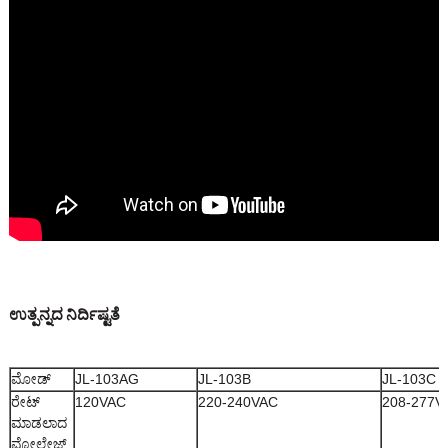
ಉತ್ಪನ್ನದ ನಿರ್ದಿಷ್ಟತೆ
ಮೋಡ್
JL-103AG
JL-103B
JL-103C
ರೇಟ್
120VAC
220-240VAC
208-277V
ಮಾಡಲಾದ
ವೋಲ್ಟೇಜ್