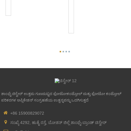
ಹಾರ್ಡ್‌ವೈರ್ಡ್
JL-
ಬಟನ್
103A
ಫೋಟೋ
ಐ
ಸ್ವಿಚ್
JL...
ಶಾಂಘೈ ಚಿಸ್ವೇರ್ ಉತ್ತಮ ಗುಣಮಟ್ಟದ ಫೋಟೋಕಂಟ್ರೋಲ್ ಮತ್ತು ಫೋಟೋ ಕಂಟ್ರೋಲ್
ಪರಿಕರಗಳ ಅಪ್ಲಿಕೇಶನ್ ಸಂಗ್ರಹಣೆಯ ಉತ್ಪನ್ನವನ್ನು ಒದಗಿಸುತ್ತದೆ
+86 15900829072
ಸಂಖ್ಯೆ 4292, ಹುತೈ ರಸ್ತೆ, ಬೋಶನ್ ಜಿಲ್ಲೆ ಶಾಂಘೈ-ಬ್ರಾಂಡ್ ಚಿಸ್ವೇರ್