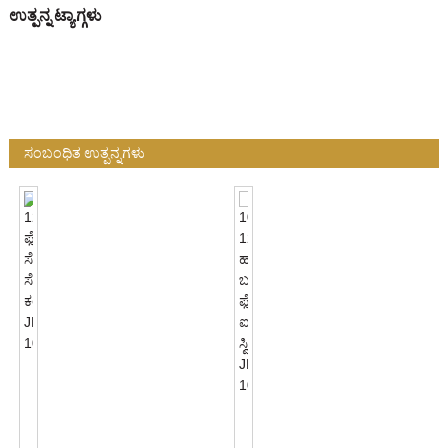
ಉತ್ಪನ್ನ ಟ್ಯಾಗ್ಗಳು
ಸಂಬಂಧಿತ ಉತ್ಪನ್ನಗಳು
120VAC
ಫೋಟೋ
ಸೆಲ್
100-
ಸೆನ್ಸರ್
120VAC
ಕಂಟ್ರೋಲ್