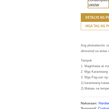
DETALYE NG 
MGA TAG NG 
Ang photoelectric s
alinsunod sa antas n
Tampok
1. Maginhawa at mada
2. Mga Karaniwang 
3. Mga Pag-uuri ng 
1) karaniwang kawa
2) Mataas na temper
Nakaraan:
Hardwi
Susunod:
Custom