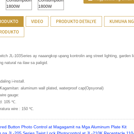
PRODUKTO
VIDEO
PRODUKTO DETALYE
KUMUHA NG
PRODUKTO
witch JL-103Series ay naaangkop upang kontrolin ang street lighting, garden li
g natural na ilaw sa paligid.
ling i-install.
Kagamitan: aluminum wall plated, waterproof cap(Opsyonal)
wire gauge:
d: 105 ℃.
atura wire : 150 ℃.
red Button Photo Control at Magagamit na Mga Aluminum Plate Kit
 na JL-205 Series Twist Lock Photocontrol at JL-210K Receptacle 11