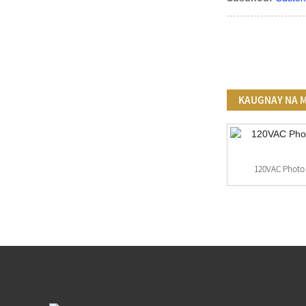
KAUGNAY NA 
Hardwired Button Photo Control At
120VAC Photo 
Magagamit Ang Opsyon...