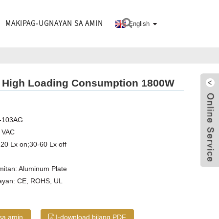
MAKIPAG-UGNAYAN SA AMIN
English
at High Loading Consumption 1800W
L-103AG
0 VAC
20 Lx on;30-60 Lx off
itan: Aluminum Plate
ayan: CE, ROHS, UL
sa amin
I-download bilang PDF