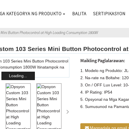
GA KATEGORYA NG PRODUKTO
BALITA
SERTIPIKASYON
 Mini Button Photocontrol at High Loading Consumption 1800W
tom 103 Series Mini Button Photocontrol 
Maikling Paglalarawan:
1. Modelo ng Produkto: J
Loading...
2. Na-rate na Boltahe: 12
3. On / OFF Lux Level: 10-
4. IP Rating: IP54
5. Opsyonal na Mga Kagam
6. Sumusunod na Pamant
Magpadala ng email 