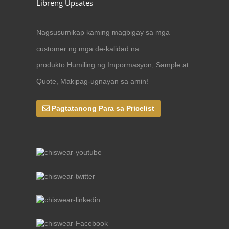
Libreng Upsates
Nagsusumikap kaming magbigay sa mga
customer ng mga de-kalidad na
produkto.Humiling ng Impormasyon, Sample at
Quote, Makipag-ugnayan sa amin!
Pagtatanong Para sa Pricelist