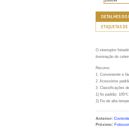
DETALHES DO
ETIQUETAS DE
O interruptor fotoe
iluminação do celei
Recurso
1. Conveniente e fác
2. Acessórios padrã
3. Classificações de
1) fio padrão: 105℃
2) Fio de alta temp
Anterior:
Controle
Próximo:
Fotocon