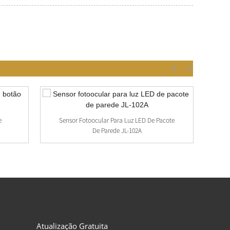
e
Sensor Fotoocular Para Luz LED De Pacote
Fi
De Parede JL-102A
Atualização Gratuita