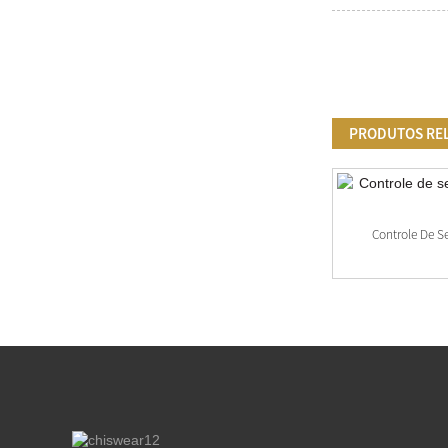
PRODUTOS RE
Controle De Foto Com Botão Com Fio E
Controle De S
Opções Disponíveis...