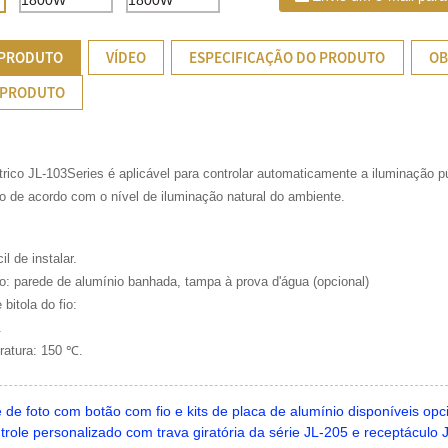
 PRODUTO
VÍDEO
ESPECIFICAÇÃO DO PRODUTO
OB
 PRODUTO
létrico JL-103Series é aplicável para controlar automaticamente a iluminação 
ro de acordo com o nível de iluminação natural do ambiente.
il de instalar.
o: parede de alumínio banhada, tampa à prova d'água (opcional)
 bitola do fio:
.
eratura: 150 ℃.
 de foto com botão com fio e kits de placa de alumínio disponíveis opc
trole personalizado com trava giratória da série JL-205 e receptácul