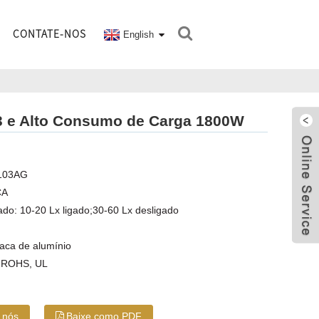
CONTATE-NOS
English
03 e Alto Consumo de Carga 1800W
-103AG
CA
ado: 10-20 Lx ligado;30-60 Lx desligado
laca de alumínio
, ROHS, UL
 nós
Baixe como PDF