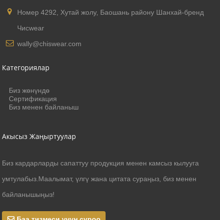
Номер 4292, Хутай жолу, Баошань району Шанхай-бренд
Чисwear
wally@chiswear.com
Категориялар
Биз жөнүндө
Сертификация
Биз менен байланыш
Акысыз Жаңыртуулар
Биз кардарларды сапаттуу продукция менен камсыз кылууга
умтулабыз.Маалымат, үлгү жана цитата сураңыз, биз менен
байланышыңыз!
Баа тизмеси үчүн суроо