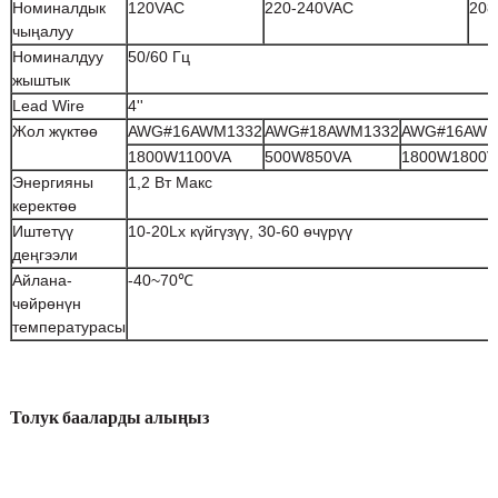
Номиналдык
120VAC
220-240VAC
208
чыңалуу
Номиналдуу
50/60 Гц
жыштык
Lead Wire
4''
Жол жүктөө
AWG#16AWM1332
AWG#18AWM1332
AWG#16AWM
1800W1100VA
500W850VA
1800W1800V
Энергияны
1,2 Вт Макс
керектөө
Иштетүү
10-20Lx күйгүзүү, 30-60 өчүрүү
деңгээли
Айлана-
-40~70℃
чөйрөнүн
температурасы
Толук бааларды алыңыз