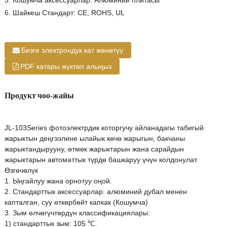
5. Кошумча аксессуарлар: Алюминий плитасы
6. Шайкеш Стандарт: CE, ROHS, UL
Бизге электрондук кат жөнөтүү
PDF катары жүктөп алыңыз
Продукт чоо-жайы
JL-103Series фотоэлектрдик которгучу айланадагы табигый
жарыктын деңгээлине ылайык көчө жарыгын, бакчаны
жарыктандырууну, өтмөк жарыктарын жана сарайдын
жарыктарын автоматтык түрдө башкаруу үчүн колдонулат.
Өзгөчөлүк
1. Ыңгайлуу жана орнотуу оңой.
2. Стандарттык аксессуарлар: алюминий дубал менен
капталган, суу өткөрбөйт капкак (Кошумча)
3. Зым өлчөгүчтөрдүн классификациялары:
1) стандарттык зым: 105 ℃.