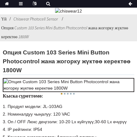
Үй
Chiswear Photocell Sensor
Опция Custom 103 Series Mini Button Photocontrol жана жогорку жүктөө
керектөө 1800W
Опция Custom 103 Series Mini Button
Photocontrol жана жогорку жүктөө керектөө
1800W
Кыска сүрөттөмө:
1. Продукт модели: JL-103AG
2. Номиналдуу чыңалуу: 120 VAC
3. On / OFF Люкс деңгээли: 10-20 Lx күйгүзүү;30-60 Lx өчүрүү
4. IP рейтинги: IP54