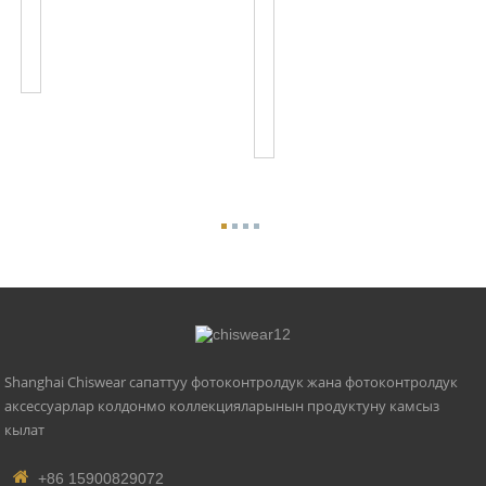
Сенсор
120VAC
Башкаруу
Hardwired
JL-
Баскычы
103A
Сүрөт
Eye
Switch
JL...
Shanghai Chiswear сапаттуу фотоконтролдук жана фотоконтролдук
аксессуарлар колдонмо коллекцияларынын продуктуну камсыз
кылат
+86 15900829072