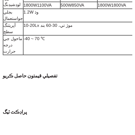
لوڊشيڊنگ
1800W1100VA
500W850VA
1800W1800VA
1.2W وڌ
بجلي
جواستعمال
10-20Lx موڙ تي، 30-60 بند
آپريٽنگ
سطح
-40 ~ 70 ℃
ماحول جي
درجه
حرارت
تفصيلي قيمتون حاصل ڪريو
پراڊڪٽ ٽيگ