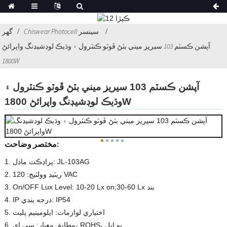
Chiswear Photocell سينسر
گهر
آپشن ڪسٽم 103 سيريز ميني بٽڻ ڦوٽو ڪنٽرول ۽ وڌيڪ لوڊشيڊنگ واپرائڻ
1800W
آپشن ڪسٽم 103 سيريز ميني بٽڻ ڦوٽو ڪنٽرول ۽
وڌيڪ لوڊشيڊنگ واپرائڻ 1800W
مختصر وضاحت:
1. پراڊڪٽ ماڊل: JL-103AG
2. ريٽيڊ وولٽيج: 120 VAC
3. On/OFF Lux Level: 10-20 Lx on;30-60 Lx بند
4. IP درجه بندي: IP54
5. اختياري لوازمات: ايلومينيم پليٽ
6. مطابق معيار: سي اي، ROHS، يو ايل