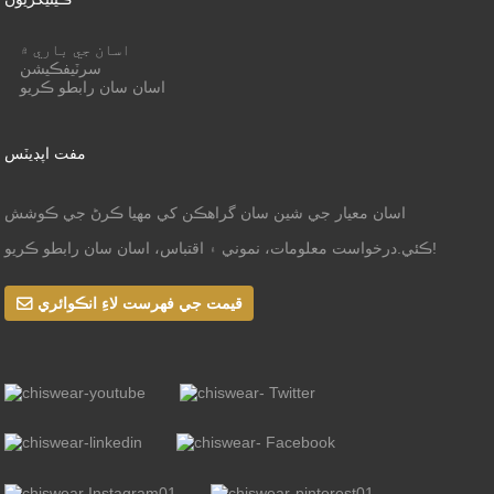
اسان جي باري ۾
سرٽيفڪيشن
اسان سان رابطو ڪريو
مفت اپڊيٽس
اسان معيار جي شين سان گراهڪن کي مهيا ڪرڻ جي ڪوشش
ڪئي.درخواست معلومات، نموني ۽ اقتباس، اسان سان رابطو ڪريو!
قيمت جي فهرست لاءِ انڪوائري