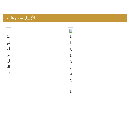
لاڳاپيل مصنوعات
120VAC
فوٽو
سيل
سينسر
100-
ڪنٽرول
120VAC
JL-
هارڊ
103A
وائرڊ
بٽڻ
فوٽو