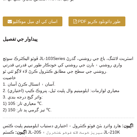
PDF طور ڊائونلوڊ ڪريو
اسان کي اي ميل موڪليو
پيداوار جي تفصيل
ڦوٽو اليڪٽرڪ سوئچ JL-103Series اسٽريٽ لائٽنگ، باغ جي روشني، گذرڻ
واري روشني ۽ بارن جي روشني کي خودڪار طور تي قدرتي قدرتي
روشني جي سطح جي مطابق ڪنٽرول ڪرڻ لاء لاڳو ٿئي ٿو.
خاصيت
1. آسان ۽ انسٽال ڪرڻ آسان.
2. معياري لوازمات: ايلومينيم وال پليٽ ٿيل، پنروڪ ڪيپ (اختياري)
3. وائر گيج درجه بندي:
1) معياري تار: 105 ℃.
2) تيز گرمي پد تار: 150 ℃.
اڳيون:
هارڊ وائرڊ بٽڻ فوٽو ڪنٽرول ۽ اختياري دستياب ايلومينيم پليٽ ڪٽس
اڳيون:
ڪسٽم JL-205 سيريز ٽوسٽ لاڪ فوٽو ڪنٽرول ۽ JL-210K