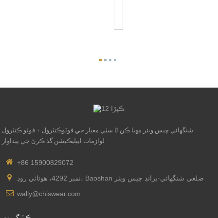
آئي
سوئچ
JL...
شنگھائي چيس ويئر مهيا ڪن ٿا سٺي معيار جي فوٽوڪنٽرول ۽ فوٽو ڪنٽرول
لوازمات ايپليڪيشن گڏ ڪرڻ جي پيداوار
+86 15900829072
نمبر 4292، هوتائي روڊ، Baoshan ضلعي شنگھائي-برانڊ چيس ويئر
wally@chiswear.com
ڪيٽيگريون