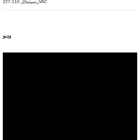
رسيپٽيڪل 110-227VAC
وڊيو