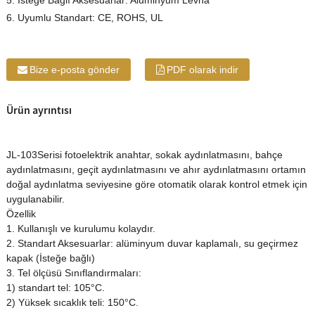
5. İsteğe Bağlı Aksesuarlar: Alüminyum Levha
6. Uyumlu Standart: CE, ROHS, UL
Bize e-posta gönder
PDF olarak indir
Ürün ayrıntısı
JL-103Serisi fotoelektrik anahtar, sokak aydınlatmasını, bahçe
aydınlatmasını, geçit aydınlatmasını ve ahır aydınlatmasını ortamın
doğal aydınlatma seviyesine göre otomatik olarak kontrol etmek için
uygulanabilir.
Özellik
1. Kullanışlı ve kurulumu kolaydır.
2. Standart Aksesuarlar: alüminyum duvar kaplamalı, su geçirmez
kapak (İsteğe bağlı)
3. Tel ölçüsü Sınıflandırmaları:
1) standart tel: 105°C.
2) Yüksek sıcaklık teli: 150°C.