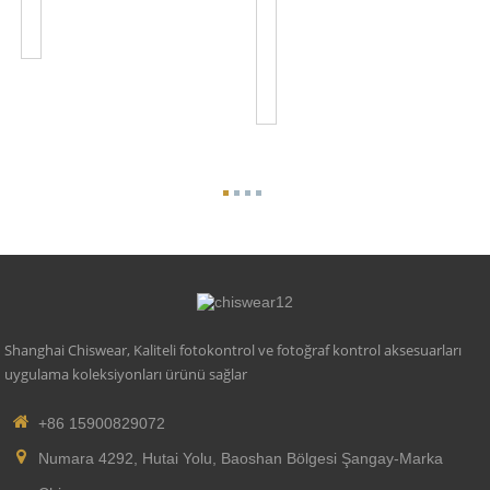
Kablolu
JL-
Düğme
103A
Fotoğraf
Göz
Anahtarı
JL...
Shanghai Chiswear, Kaliteli fotokontrol ve fotoğraf kontrol aksesuarları
uygulama koleksiyonları ürünü sağlar
+86 15900829072
Numara 4292, Hutai Yolu, Baoshan Bölgesi Şangay-Marka