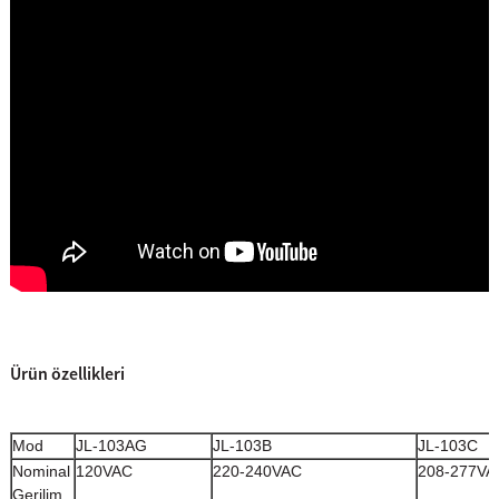
Ürün özellikleri
Mod
JL-103AG
JL-103B
JL-103C
Nominal
120VAC
220-240VAC
208-277VA
Gerilim