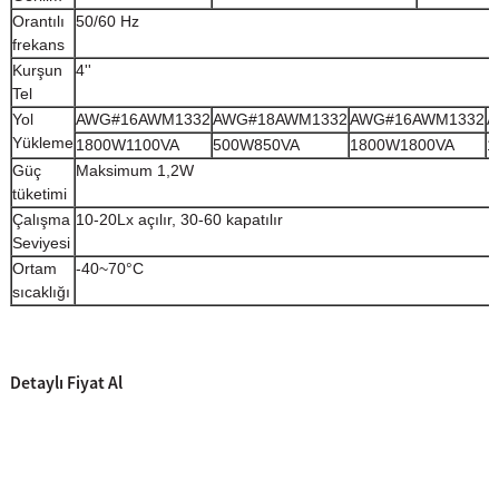
Orantılı
50/60 Hz
frekans
Kurşun
4''
Tel
Yol
AWG#16AWM1332
AWG#18AWM1332
AWG#16AWM1332
A
Yükleme
1800W1100VA
500W850VA
1800W1800VA
1
Güç
Maksimum 1,2W
tüketimi
Çalışma
10-20Lx açılır, 30-60 kapatılır
Seviyesi
Ortam
-40~70°C
sıcaklığı
Detaylı Fiyat Al