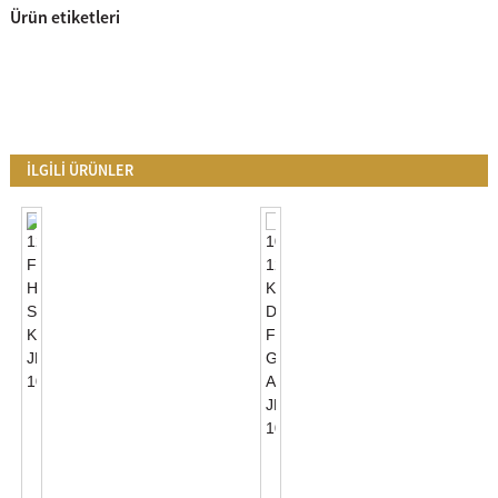
Ürün etiketleri
İLGİLİ ÜRÜNLER
120VAC
Foto
Hücre
100-
Sensör
120VAC
Kontrolü