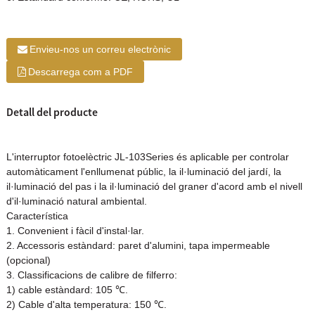
Envieu-nos un correu electrònic
Descarrega com a PDF
Detall del producte
L'interruptor fotoelèctric JL-103Series és aplicable per controlar
automàticament l'enllumenat públic, la il·luminació del jardí, la
il·luminació del pas i la il·luminació del graner d'acord amb el nivell
d'il·luminació natural ambiental.
Característica
1. Convenient i fàcil d'instal·lar.
2. Accessoris estàndard: paret d'alumini, tapa impermeable
(opcional)
3. Classificacions de calibre de filferro:
1) cable estàndard: 105 ℃.
2) Cable d'alta temperatura: 150 ℃.