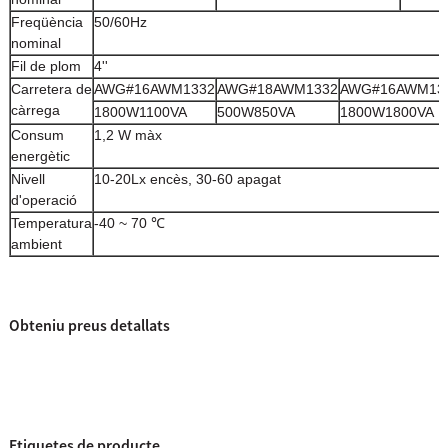
Freqüència
50/60Hz
nominal
Fil de plom
4''
Carretera de
AWG#16AWM1332
AWG#18AWM1332
AWG#16AWM13
càrrega
1800W1100VA
500W850VA
1800W1800VA
Consum
1,2 W màx
energètic
Nivell
10-20Lx encès, 30-60 apagat
d'operació
Temperatura
-40 ~ 70 ℃
ambient
Obteniu preus detallats
Etiquetes de producte