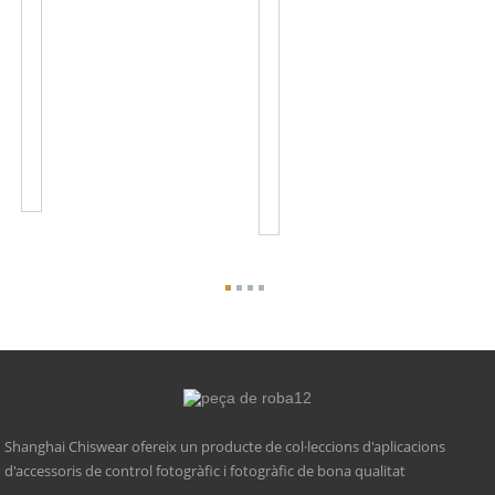
Del
Interruptor
Sensor
D'ulls
De
Fotogràfics
Cèl·lules
Amb
Fotogràfiques
Botó
De
Cablejat
120
De
VCA
100-
JL-
120
103A
VAC
JL...
Shanghai Chiswear ofereix un producte de col·leccions d'aplicacions
d'accessoris de control fotogràfic i fotogràfic de bona qualitat