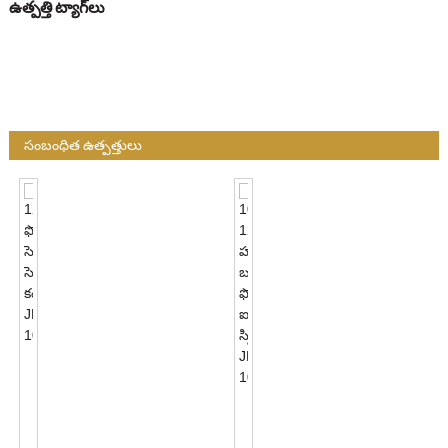
ఉత్పత్తి ట్యాగ్‌లు
సంబంధిత ఉత్పత్తులు
120VAC
ఫోటో
సెల్
100-
సెన్సార్
120VAC
కంట్రోల్
హార్డ్‌వైర్డ్