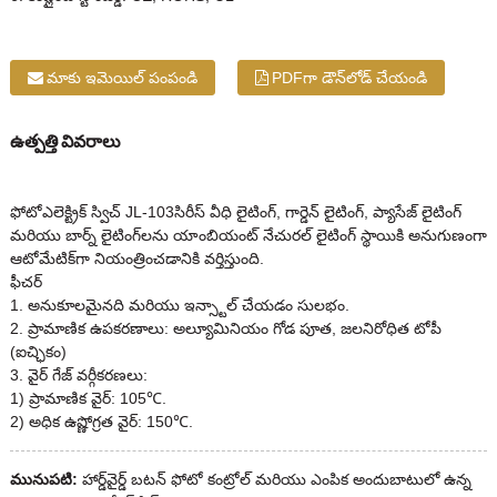
మాకు ఇమెయిల్ పంపండి
PDFగా డౌన్‌లోడ్ చేయండి
ఉత్పత్తి వివరాలు
ఫోటోఎలెక్ట్రిక్ స్విచ్ JL-103సిరీస్ వీధి లైటింగ్, గార్డెన్ లైటింగ్, ప్యాసేజ్ లైటింగ్
మరియు బార్న్ లైటింగ్‌లను యాంబియంట్ నేచురల్ లైటింగ్ స్థాయికి అనుగుణంగా
ఆటోమేటిక్‌గా నియంత్రించడానికి వర్తిస్తుంది.
ఫీచర్
1. అనుకూలమైనది మరియు ఇన్స్టాల్ చేయడం సులభం.
2. ప్రామాణిక ఉపకరణాలు: అల్యూమినియం గోడ పూత, జలనిరోధిత టోపీ
(ఐచ్ఛికం)
3. వైర్ గేజ్ వర్గీకరణలు:
1) ప్రామాణిక వైర్: 105℃.
2) అధిక ఉష్ణోగ్రత వైర్: 150℃.
మునుపటి:
హార్డ్‌వైర్డ్ బటన్ ఫోటో కంట్రోల్ మరియు ఎంపిక అందుబాటులో ఉన్న