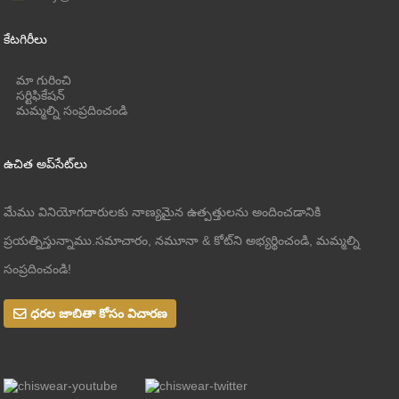
కేటగిరీలు
మా గురించి
సర్టిఫికేషన్
మమ్మల్ని సంప్రదించండి
ఉచిత అప్‌సేట్‌లు
మేము వినియోగదారులకు నాణ్యమైన ఉత్పత్తులను అందించడానికి
ప్రయత్నిస్తున్నాము.సమాచారం, నమూనా & కోట్‌ని అభ్యర్థించండి, మమ్మల్ని
సంప్రదించండి!
ధరల జాబితా కోసం విచారణ