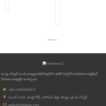
JL-
బటన్
103A
ఫోటో
ఐ
స్విచ్
JL...
షాంఘై చిస్వేర్ మంచి-నాణ్యత ఫోటోకంట్రోల్ & ఫోటో కంట్రోల్ ఉపకరణాల అప్లికేషన్
సేకరణల ఉత్పత్తిని అందిస్తుంది
+86 15900829072
నంబర్ 4292, హుటై రోడ్, బావోషన్ జిల్లా షాంఘై-బ్రాండ్ చిస్వేర్
wally@chiswear.com