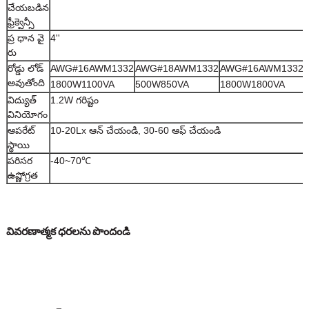
చేయబడిన
ఫ్రీక్వెన్సీ
ప్ర ధాన వై
4''
రు
రోడ్డు లోడ్
AWG#16AWM1332
AWG#18AWM1332
AWG#16AWM1332
అవుతోంది
1800W1100VA
500W850VA
1800W1800VA
విద్యుత్
1.2W గరిష్టం
వినియోగం
ఆపరేట్
10-20Lx ఆన్ చేయండి, 30-60 ఆఫ్ చేయండి
స్థాయి
పరిసర
-40~70℃
ఉష్ణోగ్రత
వివరణాత్మక ధరలను పొందండి