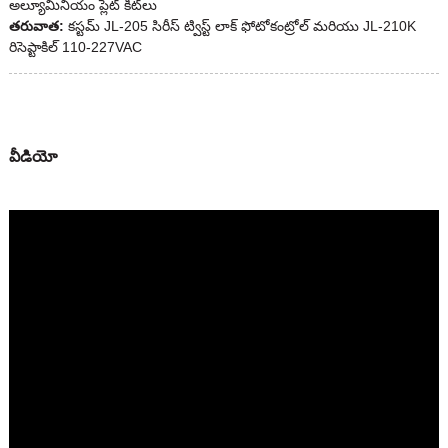
అల్యూమినియం ప్లేట్ కిట్‌లు
తరువాత:
కస్టమ్ JL-205 సిరీస్ ట్విస్ట్ లాక్ ఫోటోకంట్రోల్ మరియు JL-210K
రిసెప్టాకిల్ 110-227VAC
వీడియో