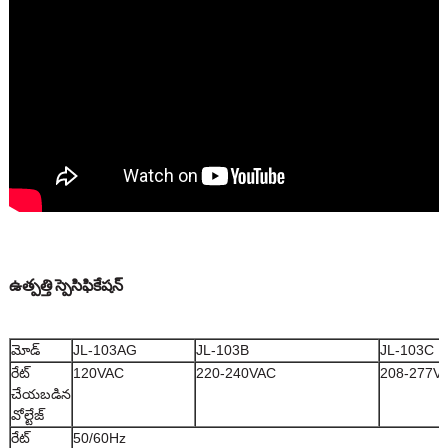
ఉత్పత్తి స్పెసిఫికేషన్
మోడ్
JL-103AG
JL-103B
JL-103C
రేట్
120VAC
220-240VAC
208-277V
చేయబడిన
వోల్టేజ్
రేట్
50/60Hz