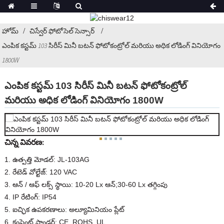
హోమ్
చిస్వేర్ ఫోటోసెల్ సెన్సార్
ఎంపిక కస్టమ్ 103 సిరీస్ మినీ బటన్ ఫోటోకంట్రోల్ మరియు అధిక లోడింగ్ వినియోగం
1800W
ఎంపిక కస్టమ్ 103 సిరీస్ మినీ బటన్ ఫోటోకంట్రోల్
మరియు అధిక లోడింగ్ వినియోగం 1800W
చిన్న వివరణ:
1. ఉత్పత్తి మోడల్: JL-103AG
2. రేటెడ్ వోల్టేజ్: 120 VAC
3. ఆన్ / ఆఫ్ లక్స్ స్థాయి: 10-20 Lx ఆన్;30-60 Lx తగ్గింపు
4. IP రేటింగ్: IP54
5. ఐచ్ఛిక ఉపకరణాలు: అల్యూమినియం ప్లేట్
6. కంప్లైంట్ స్టాండర్డ్: CE, ROHS, UL