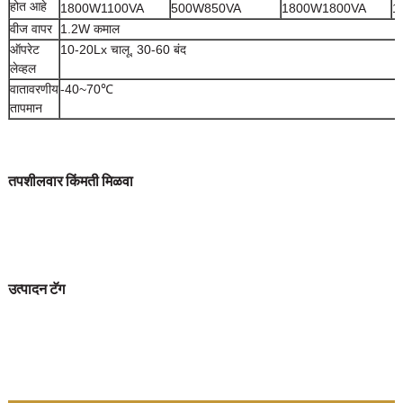
होत आहे
1800W1100VA
500W850VA
1800W1800VA
1
वीज वापर
1.2W कमाल
ऑपरेट
10-20Lx चालू, 30-60 बंद
लेव्हल
वातावरणीय
-40~70℃
तापमान
तपशीलवार किंमती मिळवा
उत्पादन टॅग