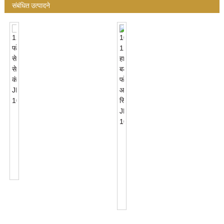
संबंधित उत्पादने
120VAC
फोटो
सेल
100-
सेन्सर
120VAC
कंट्रोल
हार्डवायर
JL-
बटण
103A
फोटो
आय
स्विच
JL...