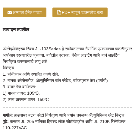
आम्हाला ईमेल पाठवा
PDF म्हणून डाउनलोड करा
उत्पादन तपशील
फोटोइलेक्ट्रिक स्विच JL-103Series हे सभोवतालच्या नैसर्गिक प्रकाशाच्या पातळीनुसार
आपोआप रस्त्यावरील प्रकाश, बागेतील प्रकाश, पॅसेज लाइटिंग आणि बार्न लाइटिंग
नियंत्रित करण्यासाठी लागू आहे.
वैशिष्ट्य
1. सोयीस्कर आणि स्थापित करणे सोपे.
2. मानक ॲक्सेसरीज: ॲल्युमिनियम वॉल प्लेटेड, वॉटरप्रूफ कॅप (पर्यायी)
3. वायर गेज वर्गीकरण:
1) मानक वायर: 105℃.
2) उच्च तापमान वायर: 150℃.
मागील:
हार्डवायर बटण फोटो नियंत्रण आणि पर्याय उपलब्ध ॲल्युमिनियम प्लेट किट्स
पुढे:
कस्टम JL-205 मालिका ट्विस्ट लॉक फोटोकंट्रोल आणि JL-210K रिसेप्टेकल
110-227VAC