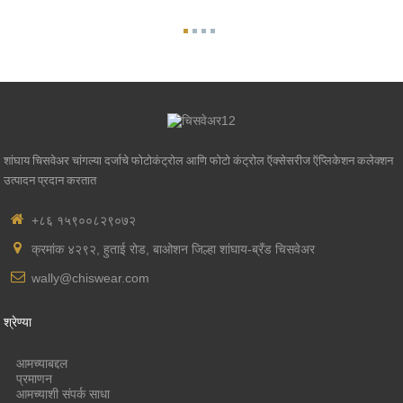
शांघाय चिसवेअर चांगल्या दर्जाचे फोटोकंट्रोल आणि फोटो कंट्रोल ऍक्सेसरीज ऍप्लिकेशन कलेक्शन
उत्पादन प्रदान करतात
+८६ १५९००८२९०७२
क्रमांक ४२९२, हुताई रोड, बाओशन जिल्हा शांघाय-ब्रँड चिसवेअर
wally@chiswear.com
श्रेण्या
आमच्याबद्दल
प्रमाणन
आमच्याशी संपर्क साधा