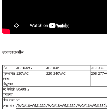
उत्पादन तपशील
मोड
JL-103AG
JL-103B
JL-103C
प्रस्थापित
120VAC
220-240VAC
208-277VA
दराचा
विद्युतदाब
रेट केलेली
50/60Hz
वारंवारता
लीड वायर
४''
रस्ता लोड
AWG#16AWM1332
AWG#18AWM1332
AWG#16AWM1332
A