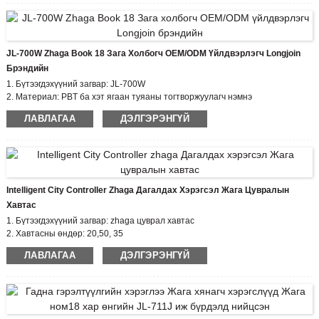
гэрэлтүүлэгч болон сүлжээний хоорондох орчны
мэдээллийг цуглуулах мэдрэгч эсвэл IoT холбооны
холбогчийг багтаасан Нарийвчилсан хяналтын модулийг
ашиглах нь төгс төгөлдөр юм.
JL-700W Zhaga Book 18 Зага Холбогч OEM/ODM Үйлдвэрлэгч Longjoin
Загвар: JL-770 Бохирдлын зэрэг:2
Брэндийн
Нэрлэсэн импульсийн хүчдэл: 0.8КВ
Өндөр
1. Бүтээгдэхүүний загвар: JL-700W
цохилтоос хамгаалах - IK09 зэрэглэл
2. Материал: PBT ба хэт ягаан туяаны тогтворжуулагч нэмнэ
IP66 битүүмжлэх Гар урлалын загвар (сонголт)
Утас:
3. Хар тугалга хэмжигч: нэмэлтээр тохируулах
ЛАВЛАГАА
ДЭЛГЭРЭНГҮЙ
Сонголттой
4.Нэрлэсэн импульсийн хүчдэл: 0.8кв
Intelligent City Controller Zhaga Дагалдах Хэрэгсэл Жага Цувралын
Хавтас
1. Бүтээгдэхүүний загвар: zhaga цуврал хавтас
2. Хавтасны өндөр: 20,50, 35
3. Сертификат: ЕХ zhaga, CE
ЛАВЛАГАА
ДЭЛГЭРЭНГҮЙ
4. Нийцсэн стандарт: zhaga book18