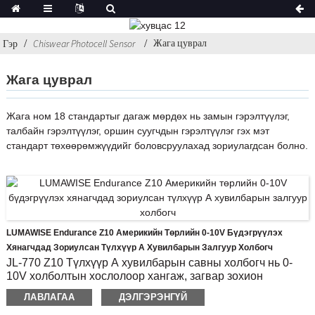
Жага цуврал
Гэр
Chiswear Photocell Sensor
Жага цуврал
Жага ном 18 стандартыг дагаж мөрдөх нь замын гэрэлтүүлэг,
талбайн гэрэлтүүлэг, оршин суугчдын гэрэлтүүлэг гэх мэт
стандарт төхөөрөмжүүдийг боловсруулахад зориулагдсан болно.
LUMAWISE Endurance Z10 Америкийн Төрлийн 0-10V Бүдэгрүүлэх
Хянагчдад Зориулсан Түлхүүр А Хувилбарын Залгуур Холбогч
JL-770 Z10 Түлхүүр А хувилбарын савны холбогч нь 0-
10V холболтын хослолоор хангаж, загвар зохион
бүтээгчид уян хатан байдал, ялгаатай байдлыг
ЛАВЛАГАА
ДЭЛГЭРЭНГҮЙ
авчирдаг.Энгийн өгөгдөл дамжуулах хэрэгсэл болгон