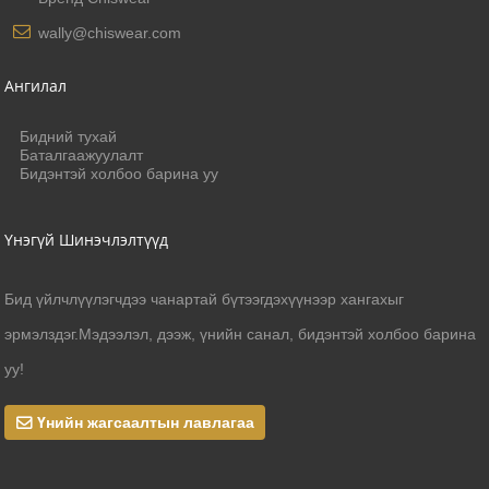
wally@chiswear.com
Ангилал
Бидний тухай
Баталгаажуулалт
Бидэнтэй холбоо барина уу
Үнэгүй Шинэчлэлтүүд
Бид үйлчлүүлэгчдээ чанартай бүтээгдэхүүнээр хангахыг
эрмэлздэг.Мэдээлэл, дээж, үнийн санал, бидэнтэй холбоо барина
уу!
Үнийн жагсаалтын лавлагаа