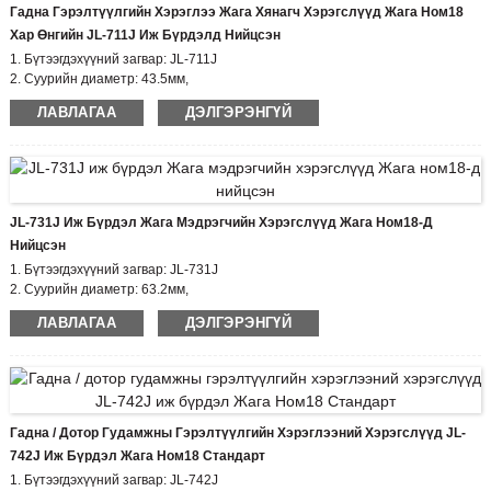
Гадна Гэрэлтүүлгийн Хэрэглээ Жага Хянагч Хэрэгслүүд Жага Ном18
Хар Өнгийн JL-711J Иж Бүрдэлд Нийцсэн
1. Бүтээгдэхүүний загвар: JL-711J
2. Суурийн диаметр: 43.5мм,
Жага Хавтасны өндөр: 35мм
ЛАВЛАГАА
ДЭЛГЭРЭНГҮЙ
3. Сертификат: ЕХ zhaga, CE
4. Биеийн материал: PBT
5. Нийцсэн стандарт: zhaga book18
JL-731J Иж Бүрдэл Жага Мэдрэгчийн Хэрэгслүүд Жага Ном18-Д
Нийцсэн
1. Бүтээгдэхүүний загвар: JL-731J
2. Суурийн диаметр: 63.2мм,
Жага Хавтасны өндөр: 50мм
ЛАВЛАГАА
ДЭЛГЭРЭНГҮЙ
3. Сертификат: ЕХ zhaga, CE
4. Биеийн материал: PBT
5. Нийцсэн стандарт: zhaga book18
Гадна / Дотор Гудамжны Гэрэлтүүлгийн Хэрэглээний Хэрэгслүүд JL-
742J Иж Бүрдэл Жага Ном18 Стандарт
1. Бүтээгдэхүүний загвар: JL-742J