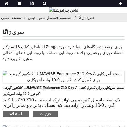
سری ژاگا
سنسور فتوسل لباس چیس
صفحه اصلی
سری ژاگا
استاندارد کتاب 18 سازگار Zhaga برای توسعه دستگاه‌های استاندارد مورد
استفاده برای روشنایی جاده‌ها، روشنایی منطقه، یا روشنایی فضای اشغالی
و غیره کاربرد دارد.
کانکتور گیرنده LUMAWISE Endurance Z10 Key A نسخه آمریکایی برای کنترل کننده
کم نور 0-10 ولت آمریکایی
کلید JL-770 Z10 یک نسخه اتصال گیرنده می تواند ترکیبات جفت
گیری 0-10 ولتی را ارائه دهد که انعطاف پذیری و تمایز را برای
طراح به ارمغان می آورد.برای استفاده از ماژول کنترل‌کننده
جزئیات
استعلام
پیشرفته، از جمله کم نور سازگار با 0-10 ولت، و حسگر برای
جمع‌آوری اطلاعات محیطی یا رابط ارتباطی اینترنت اشیا بین
نورپرداز و شبکه به عنوان رسانه‌ای برای انتقال داده‌های معمولی،