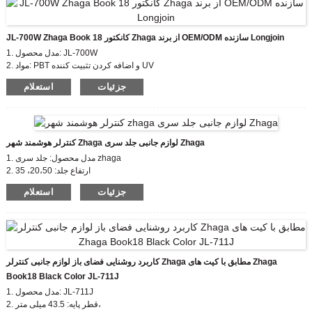
عالی است.
JL-700W Zhaga Book 18 کانکتور Zhaga از برند OEM/ODM سازنده Longjoin
مدل: JL-770 درجه آلودگی: 2
ولتاژ نامی ضربه: 0.8 کیلو ولت
حفاظت در برابر ضربه بالا – امتیاز
1. مدل محصول: JL-700W
IK09
2. مواد: PBT و اضافه کردن تثبیت کننده UV
آب بندی IP66 طراحی کاردستی (گزینه)
سیم: قابل انتخاب
3. اندازه گیری سرنخ ها: سفارشی سازی اختیاری
جزئیات
استعلام
4. ولتاژ ضربه ای نامی: 0.8kv
کنترلر هوشمند شهر Zhaga لوازم جانبی جلد سری Zhaga
1. مدل محصول: جلد سری zhaga
2. ارتفاع جلد: 20،50، 35
3. گواهی: اتحادیه اروپا zhaga، CE
جزئیات
استعلام
4. استاندارد سازگار: zhaga book18
کاربرد روشنایی فضای باز لوازم جانبی کنترلر Zhaga مطابق با کیت های Zhaga
Book18 Black Color JL-711J
1. مدل محصول: JL-711J
2. قطر پایه: 43.5 میلی متر،