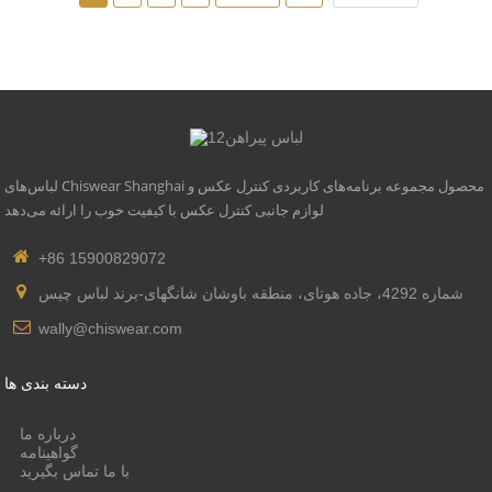
لباس‌های Chiswear Shanghai محصول مجموعه برنامه‌های کاربردی کنترل عکس و
لوازم جانبی کنترل عکس با کیفیت خوب را ارائه می‌دهد
+86 15900829072
شماره 4292، جاده هوتای، منطقه باوشان شانگهای-برند لباس چیس
wally@chiswear.com
دسته بندی ها
درباره ما
گواهینامه
با ما تماس بگیرید