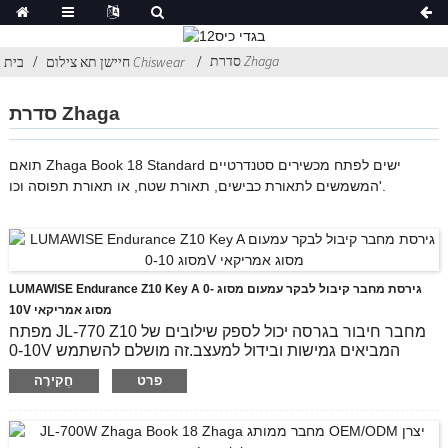
סדרת Zhaga
חיישן תא צילום Chiswear
בית
סדרת Zhaga
תואם Zhaga Book 18 Standard ישים לפתח מכשירים סטנדרטיים
המשמשים לתאורת כבישים, תאורת שטח, או תאורת תפוסה וכו'.
LUMAWISE Endurance Z10 Key A גירסת מחבר קיבול לבקר עמעום מסוג 0-
10V מסוג אמריקאי
מפתח JL-770 Z10 מחבר חיבור בגרסה יכול לספק שילובים של
0-10V המביאים גמישות ובידול למעצב.זה מושלם להשתמש
במודול בקר מתקדם, כולל עמעום תואם 0-10V, וחישה לאיסוף
פרט
חֲקִירָה
מידע סביבתי או מחבר תקשורת IoT בין גוף התאורה לרשת
כאמצעי לשידורי נתונים טיפוסיים.
דגם: JL-770 דרגת זיהום:2