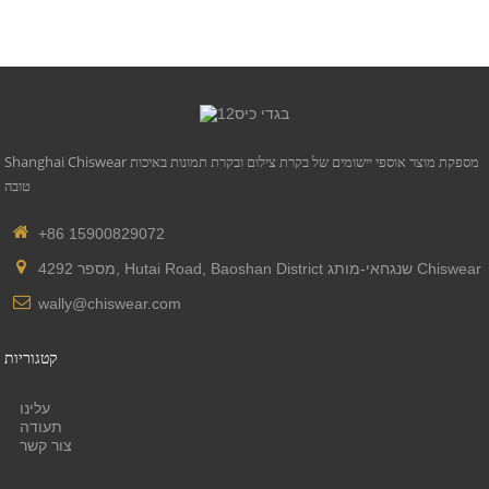
Shanghai Chiswear מספקת מוצר אוספי יישומים של בקרת צילום ובקרת תמונות באיכות
טובה
+86 15900829072
מספר 4292, Hutai Road, Baoshan District שנגחאי-מותג Chiswear
wally@chiswear.com
קטגוריות
עלינו
תעודה
צור קשר