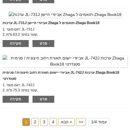
3. תעודה: EU zhaga, CE
4. חומר גוף: PBT
5. תואם תקן: zhaga book18
ערכות JL-731J אביזרי חיישן Zhaga תואמים ל-Zhaga Book18
1. דגם מוצר: JL-731J
2. קוטר בסיס: 63.2 מ"מ,
גובה כיסוי Zhaga: 50 מ"מ
פרט
חֲקִירָה
3. תעודה: EU zhaga, CE
4. חומר גוף: PBT
5. תואם תקן: zhaga book18
אביזרי יישום תאורת רחוב חיצונית / פנימית JL-742J ערכות Zhaga Book18
סטנדרטי
1. דגם מוצר: JL-742J
2. קוטר בסיס: 75.3 מ"מ,
גובה כיסוי Zhaga: 35/50 מ"מ
פרט
חֲקִירָה
3. תעודה: EU zhaga, CE
4. חומר גוף: PBT
5. תואם תקן: zhaga book18
עמוד 1/4
>>
הבא >
4
3
2
1