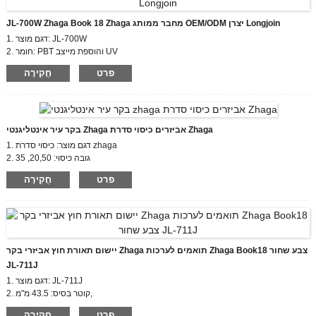
הגנת פגיעה גבוהה - דירוג IK09
מתח אימפולס מדורג: 0.8KV
JL-700W Zhaga Book 18 Zhaga מחבר ממותג OEM/ODM יצרן Longjoin
חוטים: אופציונלי
עיצוב מלאכת איטום IP66 (אופציה)
1. דגם מוצר: JL-700W
2. חומר: PBT והוספת מייצב UV
3. מד לידים: התאמה אישית אופציונלית
פרט
חֲקִירָה
4. מתח דחף מדורג: 0.8kv
בקר עיר אינטליגנטי Zhaga אביזרים כיסוי סדרת Zhaga
1. דגם מוצר: כיסוי סדרת zhaga
2. גובה כיסוי: 20,50, 35
3. תעודה: EU zhaga, CE
פרט
חֲקִירָה
4. תואם תקן: zhaga book18
יישום תאורת חוץ אביזרי בקר Zhaga תואמים לערכות Zhaga Book18 צבע שחור
JL-711J
1. דגם מוצר: JL-711J
2. קוטר בסיס: 43.5 מ"מ,
גובה כיסוי Zhaga: 35 מ"מ
פרט
חֲקִירָה