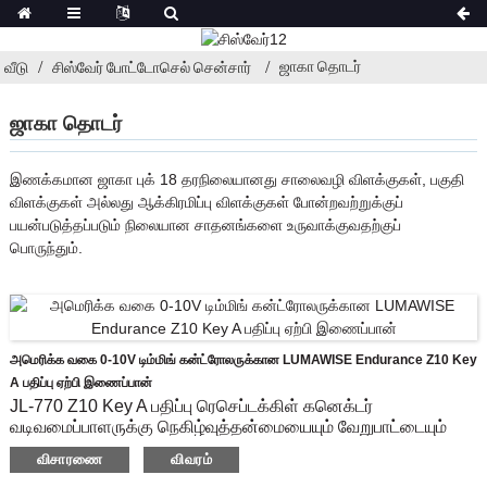
ஜாகா தொடர்
வீடு
சிஸ்வேர் போட்டோசெல் சென்சார்
ஜாகா தொடர்
இணக்கமான ஜாகா புக் 18 தரநிலையானது சாலைவழி விளக்குகள், பகுதி
விளக்குகள் அல்லது ஆக்கிரமிப்பு விளக்குகள் போன்றவற்றுக்குப்
பயன்படுத்தப்படும் நிலையான சாதனங்களை உருவாக்குவதற்குப்
பொருந்தும்.
அமெரிக்க வகை 0-10V டிம்மிங் கன்ட்ரோலருக்கான LUMAWISE Endurance Z10 Key
A பதிப்பு ஏற்பி இணைப்பான்
JL-770 Z10 Key A பதிப்பு ரெசெப்டக்கிள் கனெக்டர்
வடிவமைப்பாளருக்கு நெகிழ்வுத்தன்மையையும் வேறுபாட்டையும்
கொண்டு வரும் 0-10V இனச்சேர்க்கை சேர்க்கைகளை வழங்க
விசாரணை
விவரம்
முடியும்.இணக்கமான 0-10V டிம்மிங் உள்ளிட்ட மேம்பட்ட கன்ட்ரோலர்