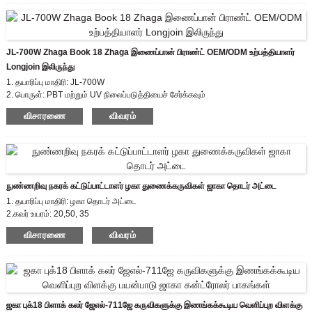
மாட்யூலைப் பயன்படுத்துவது சரியானது, மேலும் வழக்கமான தரவு
பரிமாற்றங்களின் ஊடகமாக லுமினியர் மற்றும் நெட்வொர்க்கிற்கு
இடையேயான ஐஓடி தகவல்தொடர்பு இணைப்பான் அல்லது
சுற்றுச்சூழலைச் சேகரிப்பதற்கான உணர்திறன்.
JL-700W Zhaga Book 18 Zhaga இணைப்பான் பிராண்ட் OEM/ODM உற்பத்தியாளர்
மாடல்: JL-770 மாசு பட்டம்:2
Longjoin இலிருந்து
மதிப்பிடப்பட்ட இம்பல்ஸ் மின்னழுத்தம்:0.8KV
உயர் தாக்க பாதுகாப்பு
1. தயாரிப்பு மாதிரி: JL-700W
- IK09 மதிப்பீடு
2. பொருள்: PBT மற்றும் UV நிலைப்படுத்தியைச் சேர்க்கவும்
IP66 சீல் கைவினை வடிவமைப்பு (விருப்பம்)
கம்பிகள்:
3. லீட்ஸ் கேஜ்: விருப்பமான தனிப்பயனாக்கு
விசாரணை
விவரம்
விருப்பமானது
4. மதிப்பிடப்பட்ட உந்துவிசை மின்னழுத்தம்: 0.8kv
நுண்ணறிவு நகரக் கட்டுப்பாட்டாளர் ழகா துணைக்கருவிகள் ஜாகா தொடர் அட்டை
1. தயாரிப்பு மாதிரி: ழகா தொடர் அட்டை
2.கவர் உயரம்: 20,50, 35
3. சான்றிதழ்: EU zhaga, CE
விசாரணை
விவரம்
4. இணக்கமான தரநிலை: ழகா புத்தகம்18
ஜகா புக்18 பிளாக் கலர் ஜேஎல்-711ஜே கருவிகளுக்கு இணங்கக்கூடிய வெளிப்புற விளக்கு