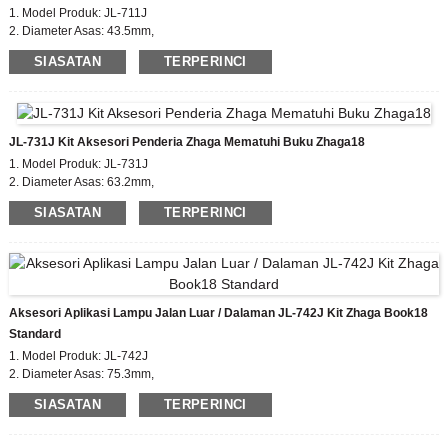
1. Model Produk: JL-711J
2. Diameter Asas: 43.5mm,
Ketinggian penutup Zhaga: 35mm
SIASATAN
TERPERINCI
3. Sijil: EU zhaga, CE
4. Bahan Badan: PBT
5. Standard Mematuhi: zhaga book18
JL-731J Kit Aksesori Penderia Zhaga Mematuhi Buku Zhaga18
1. Model Produk: JL-731J
2. Diameter Asas: 63.2mm,
Ketinggian penutup Zhaga: 50mm
SIASATAN
TERPERINCI
3. Sijil: EU zhaga, CE
4. Bahan Badan: PBT
5. Standard Mematuhi: zhaga book18
Aksesori Aplikasi Lampu Jalan Luar / Dalaman JL-742J Kit Zhaga Book18
Standard
1. Model Produk: JL-742J
2. Diameter Asas: 75.3mm,
Ketinggian penutup Zhaga: 35/50mm
SIASATAN
TERPERINCI
3. Sijil: EU zhaga, CE
4. Bahan Badan: PBT
5. Standard Mematuhi: zhaga book18