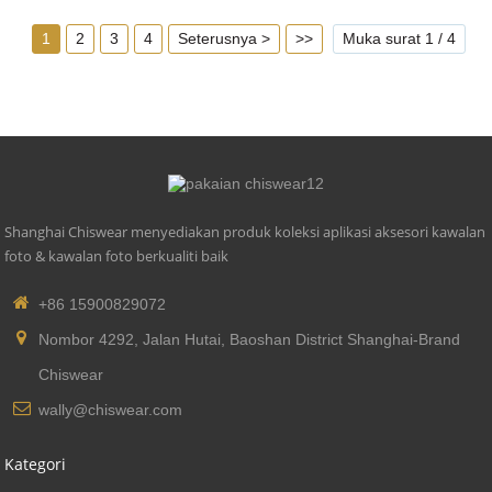
1
2
3
4
Seterusnya >
>>
Muka surat 1 / 4
Shanghai Chiswear menyediakan produk koleksi aplikasi aksesori kawalan
foto & kawalan foto berkualiti baik
+86 15900829072
Nombor 4292, Jalan Hutai, Baoshan District Shanghai-Brand
Chiswear
wally@chiswear.com
Kategori