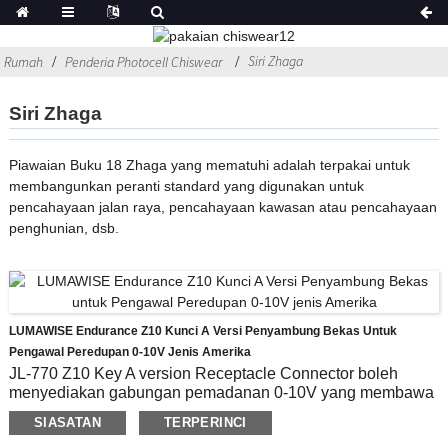
Siri Zhaga
Rumah
Penderia Photocell Chiswear
Siri Zhaga
Piawaian Buku 18 Zhaga yang mematuhi adalah terpakai untuk
membangunkan peranti standard yang digunakan untuk
pencahayaan jalan raya, pencahayaan kawasan atau pencahayaan
penghunian, dsb.
LUMAWISE Endurance Z10 Kunci A Versi Penyambung Bekas Untuk
Pengawal Peredupan 0-10V Jenis Amerika
JL-770 Z10 Key A version Receptacle Connector boleh
menyediakan gabungan pemadanan 0-10V yang membawa
fleksibiliti dan pembezaan kepada pereka bentuk.Ia sesuai
SIASATAN
TERPERINCI
untuk menggunakan Modul Pengawal Lanjutan, termasuk