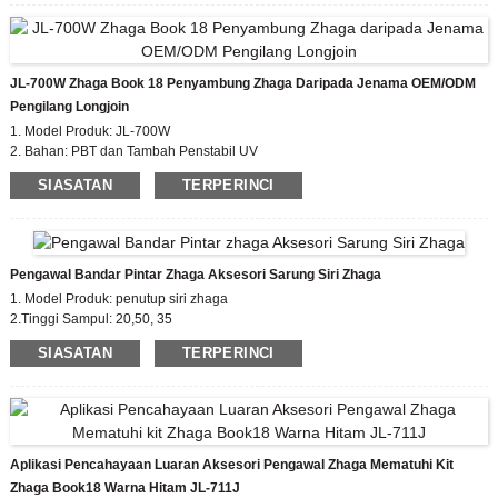
Peredupan 0-10V yang serasi, dan penderiaan untuk
mengumpul maklumat persekitaran atau penyambung
komunikasi IoT antara luminair dan rangkaian sebagai
medium penghantaran data biasa.
JL-700W Zhaga Book 18 Penyambung Zhaga Daripada Jenama OEM/ODM
Model: JL-770 Ijazah Pencemaran:2
Pengilang Longjoin
Voltan Impuls Ternilai: 0.8KV
Perlindungan impak tinggi –
1. Model Produk: JL-700W
penarafan IK09
2. Bahan: PBT dan Tambah Penstabil UV
Reka bentuk Kraf pengedap IP66 (pilihan)
Wayar: Boleh
3. Tolok petunjuk: suaikan pilihan
SIASATAN
TERPERINCI
dipilih
4.Voltan impuls terkadar: 0.8kv
Pengawal Bandar Pintar Zhaga Aksesori Sarung Siri Zhaga
1. Model Produk: penutup siri zhaga
2.Tinggi Sampul: 20,50, 35
3. Sijil: EU zhaga, CE
SIASATAN
TERPERINCI
4. Standard Mematuhi: zhaga book18
Aplikasi Pencahayaan Luaran Aksesori Pengawal Zhaga Mematuhi Kit
Zhaga Book18 Warna Hitam JL-711J