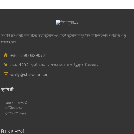
সাংহাই চিসওয়্যার ভাল মানের ফটোকন্ট্রোল এবং ফটো কন্ট্রোল আনুষাঙ্গিক অ্যাপ্লিকেশন সংগ্রহের পণ্য
সরবরাহ করে
+86 15900829072
নম্বর 4292, হুতাই রোড, বাওশান জেলা সাংহাই-ব্র্যান্ড চিসওয়্যার
wally@chiswear.com
ক্যাটাগরি
আমাদের সম্পর্কে
সার্টিফিকেশন
যোগাযোগ করুন
বিনামূল্যে আপসেট