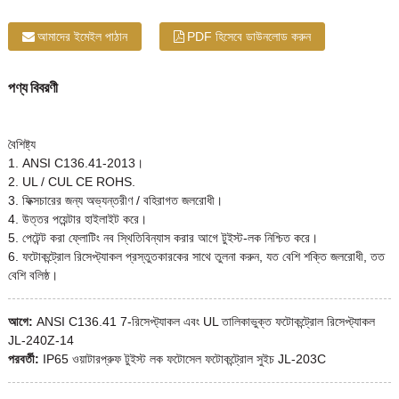
আমাদের ইমেইল পাঠান
PDF হিসেবে ডাউনলোড করুন
পণ্য বিবরণী
বৈশিষ্ট্য
1. ANSI C136.41-2013।
2. UL / CUL CE ROHS.
3. ফিক্সচারের জন্য অভ্যন্তরীণ / বহিরাগত জলরোধী।
4. উত্তর পয়েন্টার হাইলাইট করে।
5. পেটেন্ট করা ফ্লোটিং নব স্থিতিবিন্যাস করার আগে টুইস্ট-লক নিশ্চিত করে।
6. ফটোকন্ট্রোল রিসেপ্ট্যাকল প্রস্তুতকারকের সাথে তুলনা করুন, যত বেশি শক্তি জলরোধী, তত
বেশি বলিষ্ঠ।
আগে:
ANSI C136.41 7-রিসেপ্ট্যাকল এবং UL তালিকাভুক্ত ফটোকন্ট্রোল রিসেপ্ট্যাকল
JL-240Z-14
পরবর্তী:
IP65 ওয়াটারপ্রুফ টুইস্ট লক ফটোসেল ফটোকন্ট্রোল সুইচ JL-203C