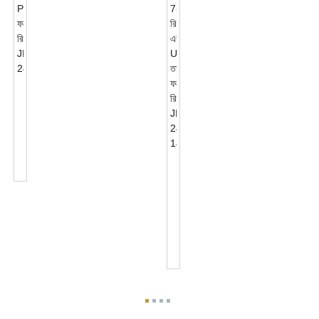
NEMA
7
PIN
ফটোসেল
রিসেপ্ট্যাকল
JL-
ANSI
240XA
C136.41
7-
রিসেপ্ট্যাকল
এবং
UL
তালিকাভুক্ত
ফটোকো...