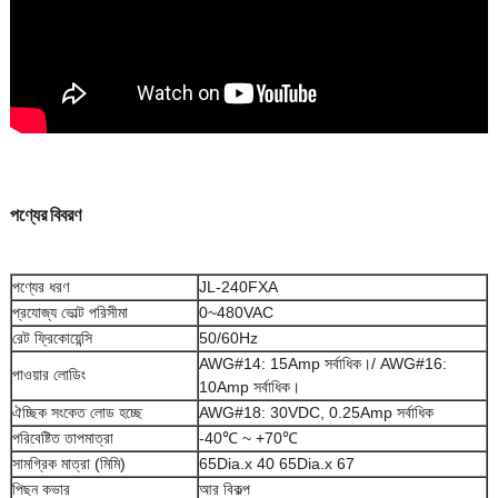
পণ্যের বিবরণ
পণ্যের ধরণ
JL-240FXA
প্রযোজ্য ভোল্ট পরিসীমা
0~480VAC
রেট ফ্রিকোয়েন্সি
50/60Hz
AWG#14: 15Amp সর্বাধিক।/ AWG#16:
পাওয়ার লোডিং
10Amp সর্বাধিক।
ঐচ্ছিক সংকেত লোড হচ্ছে
AWG#18: 30VDC, 0.25Amp সর্বাধিক
পরিবেষ্টিত তাপমাত্রা
-40℃ ~ +70℃
সামগ্রিক মাত্রা (মিমি)
65Dia.x 40 65Dia.x 67
পিছন কভার
আর বিকল্প