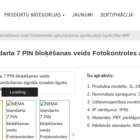
PRODUKTU KATEGORIJAS
JAUNUMI
SERTIFIKĀCIJA
bloķēšanas veids Fotokontroles aptumšošanas signāla izejas ligzda Max 480V
arta 7 PIN bloķēšanas veids Fotokontroles 
Īss apraksts:
1. Produkta modelis: JL-
Loading...
2. Nominālais spriegums:
3. Uzliesmojamības novēr
4. IP vērtējums: IP66
5. Materiāls: PBT pārklājum
6. Atbilstošs standarts: 