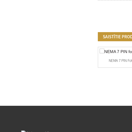
SAISTĪTIE PRO
NEMA 7 PIN Fo
JL-205C&JL-200Z-14 120-277 VAC Twist
Lock...