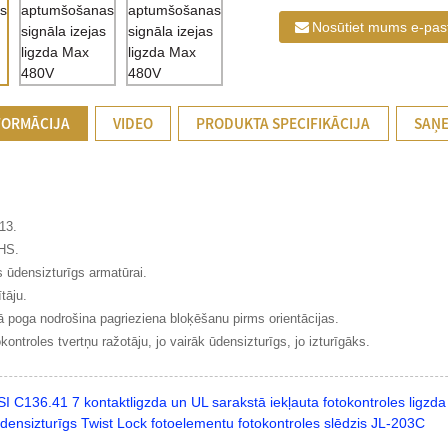
Nosūtiet mums e-pas
FORMĀCIJA
VIDEO
PRODUKTA SPECIFIKĀCIJA
SAŅE
13.
HS.
is ūdensizturīgs armatūrai.
tāju.
ā poga nodrošina pagrieziena bloķēšanu pirms orientācijas.
okontroles tvertņu ražotāju, jo vairāk ūdensizturīgs, jo izturīgāks.
I C136.41 7 kontaktligzda un UL sarakstā iekļauta fotokontroles ligzd
densizturīgs Twist Lock fotoelementu fotokontroles slēdzis JL-203C