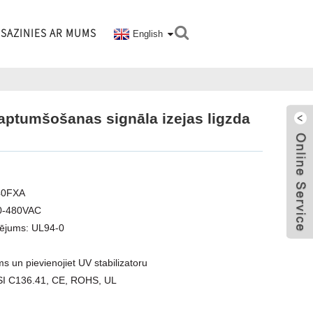
SAZINIES AR MUMS
English
aptumšošanas signāla izejas ligzda
240FXA
 0-480VAC
tējums: UL94-0
s un pievienojiet UV stabilizatoru
ANSI C136.41, CE, ROHS, UL