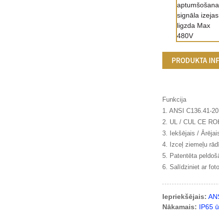
PRODUKTA IN
Funkcija
1. ANSI C136.41-20
2. UL / CUL CE RO
3. Iekšējais / Ārēja
4. Izceļ ziemeļu rādī
5. Patentēta peldoš
6. Salīdziniet ar fot
Iepriekšējais:
ANS
Nākamais:
IP65 ū