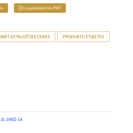
tu
Lejupielādēt kā PDF
MIET DETALIZĒTAS CENAS
PRODUKTU ETIĶETES
a JL-240Z-14