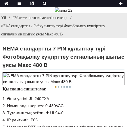
Үй
Chiswear фотоэлементтік сенсор
NEMA стандартты 7 PIN құлыптау түрі Фотобақылау күңгірттеу
сигналының шығыс ұясы Макс 480 В
NEMA стандартты 7 PIN құлыптау түрі
Фотобақылау күңгірттеу сигналының шығыс
ұясы Макс 480 В
Қысқаша сипаттама:
1. Өнім үлгісі: JL-240FXA
2. Номиналды кернеу: 0-480VAC
3. Тұтанғыштық рейтингі: UL94-0
4. IP рейтингі: IP66