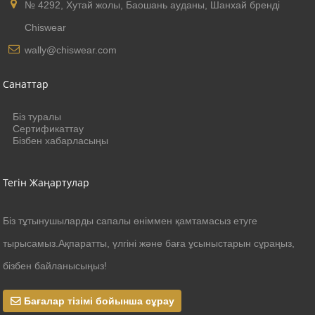
№ 4292, Хутай жолы, Баошань ауданы, Шанхай бренді
Chiswear
wally@chiswear.com
Санаттар
Біз туралы
Сертификаттау
Бізбен хабарласыңы
Тегін Жаңартулар
Біз тұтынушыларды сапалы өніммен қамтамасыз етуге
тырысамыз.Ақпаратты, үлгіні және баға ұсыныстарын сұраңыз,
бізбен байланысыңыз!
Бағалар тізімі бойынша сұрау