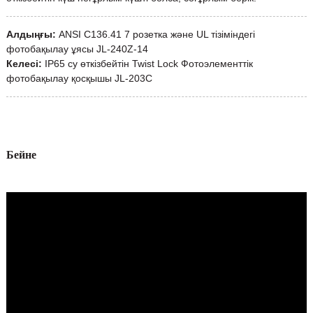
Алдыңғы:
ANSI C136.41 7 розетка және UL тізіміндегі
фотобақылау ұясы JL-240Z-14
Келесі:
IP65 су өткізбейтін Twist Lock Фотоэлементтік
фотобақылау қосқышы JL-203C
Бейне