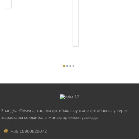
ANSI
240XA
C136.41
7
Розетка
Және
UL
Тізіміндегі
Фотоко...
Shanghai Chiswear сапалы фотобақылау және фотобақылау керек-
жарақтары қолданбалы жинақтар өнімін ұсынады
+86 15900829072