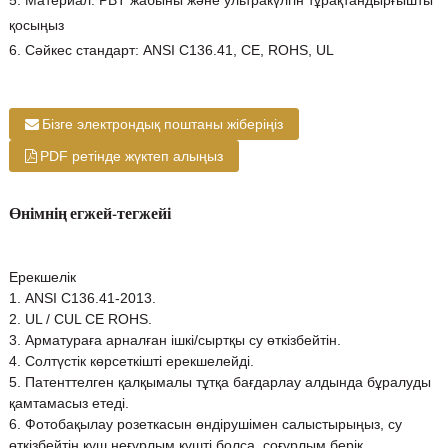
5. Материал: PBT жабыны және ультракүлгін тұрақтандырғышты
қосыңыз
6. Сәйкес стандарт: ANSI C136.41, CE, ROHS, UL
Бізге электрондық поштаны жіберіңіз
PDF ретінде жүктеп алыңыз
Өнімнің егжей-тегжейі
Ерекшелік
1. ANSI C136.41-2013.
2. UL / CUL CE ROHS.
3. Арматураға арналған ішкі/сыртқы су өткізбейтін.
4. Солтүстік көрсеткішті ерекшелейді.
5. Патенттелген қалқымалы тұтқа бағдарлау алдында бұралуды
қамтамасыз етеді.
6. Фотобақылау розеткасын өндірушімен салыстырыңыз, су
өткізбейтін күш неғұрлым күшті болса, соғұрлым берік.