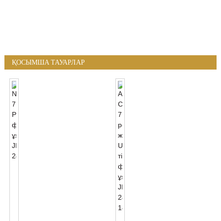
ҚОСЫМША ТАУАРЛАР
NEMA
7
PIN
Фотоэлементтік
Ұясы
JL-