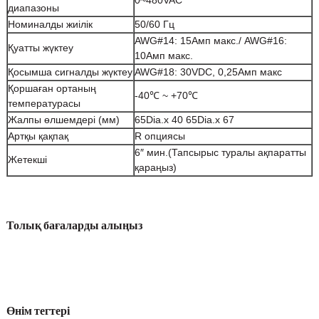
0~480VAC
диапазоны
Номиналды жиілік
50/60 Гц
AWG#14: 15Амп макс./ AWG#16:
Қуатты жүктеу
10Амп макс.
Қосымша сигналды жүктеу
AWG#18: 30VDC, 0,25Амп макс
Қоршаған ортаның
-40℃ ~ +70℃
температурасы
Жалпы өлшемдері (мм)
65Dia.x 40 65Dia.x 67
Артқы қақпақ
R опциясы
6″ мин.
(Тапсырыс туралы ақпаратты
Жетекші
қараңыз)
Толық бағаларды алыңыз
Өнім тегтері