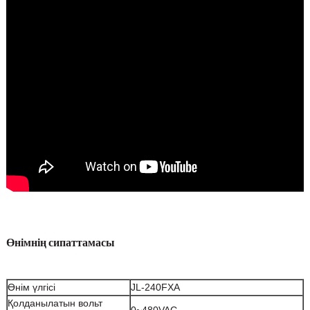
Өнімнің сипаттамасы
Өнім үлгісі
JL-240FXA
Қолданылатын вольт