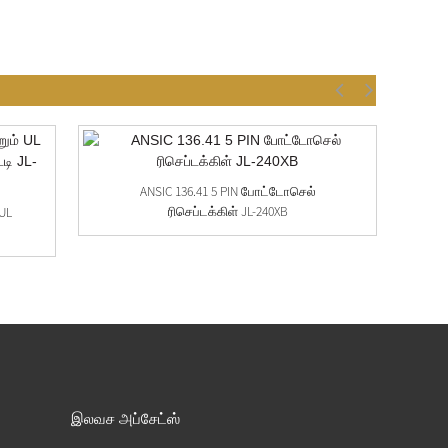
ANSIC 136.41 5 PIN போட்டோசெல்
A
ரிசெப்டக்கிள் JL-240XB
 UL
இலவச அப்சேட்ஸ்