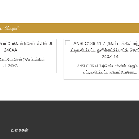
ாரிப்புகள்
போட்டோசெல் ரிசெப்டக்கிள்
JL-240XA
ANSI C136.41 7-ரிசெப்டாக்கிள் மற்றும்
பட்டியலிடப்பட்ட ஃபோட்டோகோ...
வகைகள்