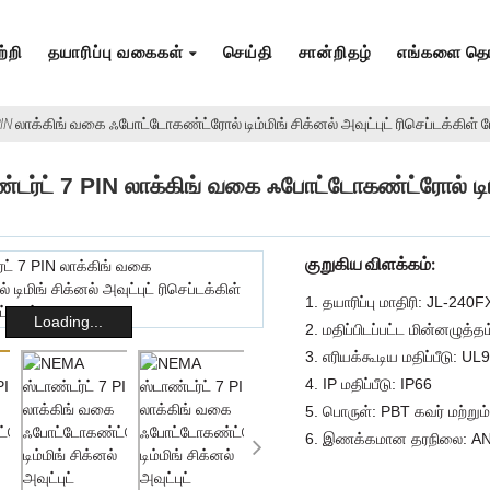
்றி
தயாரிப்பு வகைகள்
செய்தி
சான்றிதழ்
எங்களை தொ
PIN லாக்கிங் வகை ஃபோட்டோகண்ட்ரோல் டிம்மிங் சிக்னல் அவுட்புட் ரிசெப்டக்கிள் ம
ர்ட் 7 PIN லாக்கிங் வகை ஃபோட்டோகண்ட்ரோல் டிம்மிங
குறுகிய விளக்கம்:
1. தயாரிப்பு மாதிரி: JL-240
Loading...
2. மதிப்பிடப்பட்ட மின்னழுத்
3. எரியக்கூடிய மதிப்பீடு: UL
4. IP மதிப்பீடு: IP66
5. பொருள்: PBT கவர் மற்றும்
6. இணக்கமான தரநிலை: AN