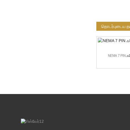
தொடர்புடைய தய
JL-205C&JL-200Z-14 120-277 VAC ட்விஸ்ட்
NEMA 7 PIN ஃ
லாக் ...