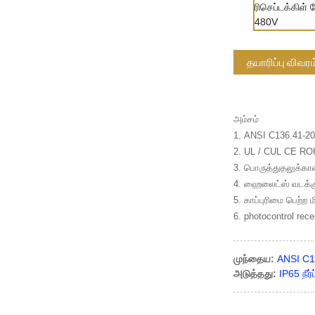
தயாரிப்பு விவரம
அம்சம்
1. ANSI C136.41-20
2. UL / CUL CE RO
3. பொருத்துதலுக்கான உ
4. ஹைலைட்ஸ் வடக்கு 
5. காப்புரிமை பெற்ற 
6. photocontrol rec
முந்தைய:
ANSI C13
அடுத்தது:
IP65 நீர