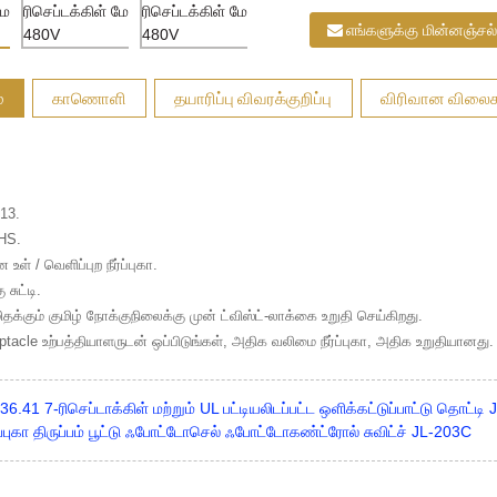
எங்களுக்கு மின்னஞ்சல்
்
காணொளி
தயாரிப்பு விவரக்குறிப்பு
விரிவான விலைக
13.
HS.
ள் / வெளிப்புற நீர்ப்புகா.
சுட்டி.
மிதக்கும் குமிழ் நோக்குநிலைக்கு முன் ட்விஸ்ட்-லாக்கை உறுதி செய்கிறது.
eptacle உற்பத்தியாளருடன் ஒப்பிடுங்கள், அதிக வலிமை நீர்ப்புகா, அதிக உறுதியானது.
6.41 7-ரிசெப்டாக்கிள் மற்றும் UL பட்டியலிடப்பட்ட ஒளிக்கட்டுப்பாட்டு தொட்ட
்ப்புகா திருப்பம் பூட்டு ஃபோட்டோசெல் ஃபோட்டோகண்ட்ரோல் சுவிட்ச் JL-203C