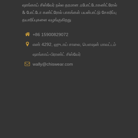
ஷாங்காய் சிஸ்வேர் நல்ல தரமான ஃபோட்டோகண்ட்ரோல்
& போட்டோ கண்ட்ரோல் பாகங்கள் பயன்பாட்டு சேகரிப்பு
தயாரிப்புகளை வழங்குகிறது
+86 15900829072
எண் 4292, ஹுடாய் சாலை, பௌஷன் மாவட்டம்
ஷாங்காய்-பிராண்ட் சிஸ்வேர்
wally@chiswear.com