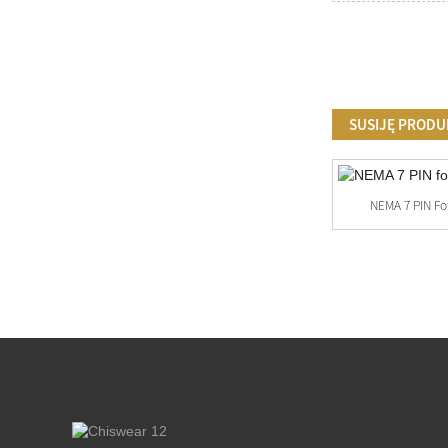
SUSIJĘ PRODU
NEMA 7 PIN Fo
JL-205C&JL-200Z-14 120-277 V AC Twist
Lock...