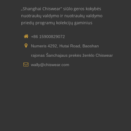
„Shanghai Chiswear“ siūlo geros kokybės
nuotraukų valdymo ir nuotraukų valdymo
priedų programų kolekcijų gaminius
+86 15900829072
Numeris 4292, Hutai Road, Baoshan
rajonas Šanchajaus prekės ženklo Chiswear
wally@chiswear.com