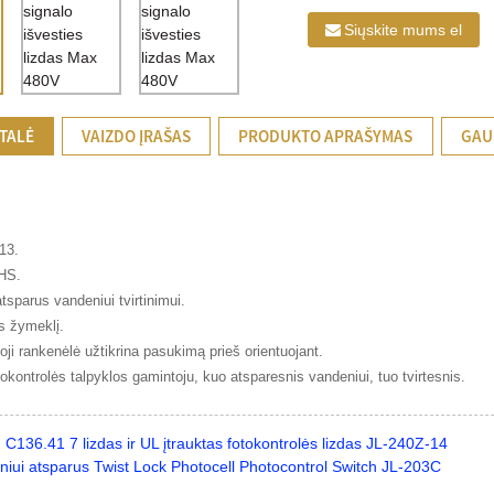
Siųskite mums el
TALĖ
VAIZDO ĮRAŠAS
PRODUKTO APRAŠYMAS
GAU
13.
HS.
 atsparus vandeniui tvirtinimui.
s žymeklį.
oji rankenėlė užtikrina pasukimą prieš orientuojant.
tokontrolės talpyklos gamintoju, kuo atsparesnis vandeniui, tuo tvirtesnis.
 C136.41 7 lizdas ir UL įtrauktas fotokontrolės lizdas JL-240Z-14
niui atsparus Twist Lock Photocell Photocontrol Switch JL-203C