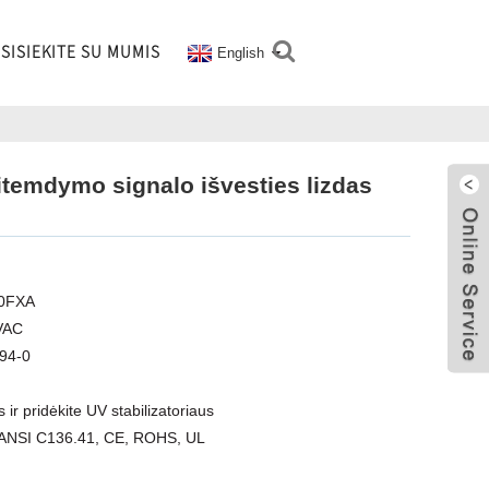
SISIEKITE SU MUMIS
English
itemdymo signalo išvesties lizdas
40FXA
0VAC
L94-0
ir pridėkite UV stabilizatoriaus
: ANSI C136.41, CE, ROHS, UL