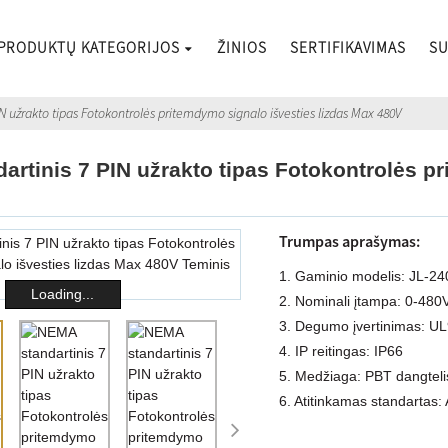
PRODUKTŲ KATEGORIJOS
ŽINIOS
SERTIFIKAVIMAS
SU
N užrakto tipas Fotokontrolės pritemdymo signalo išvesties lizdas Max 480V
rtinis 7 PIN užrakto tipas Fotokontrolės pr
Trumpas aprašymas:
1. Gaminio modelis: JL-2
Loading...
2. Nominali įtampa: 0-48
3. Degumo įvertinimas: U
4. IP reitingas: IP66
5. Medžiaga: PBT dangtelis 
6. Atitinkamas standartas