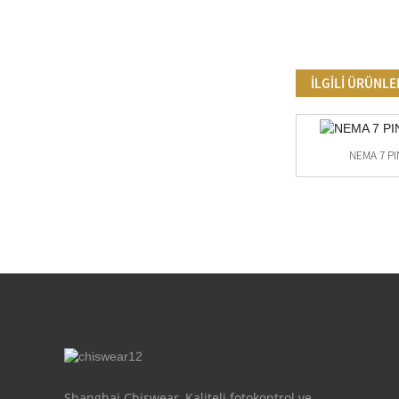
İLGİLİ ÜRÜNLE
NEMA 7 PIN
JL-205C&JL-200Z-14 120-277 VAC Döner Kilit
...
Shanghai Chiswear, Kaliteli fotokontrol ve