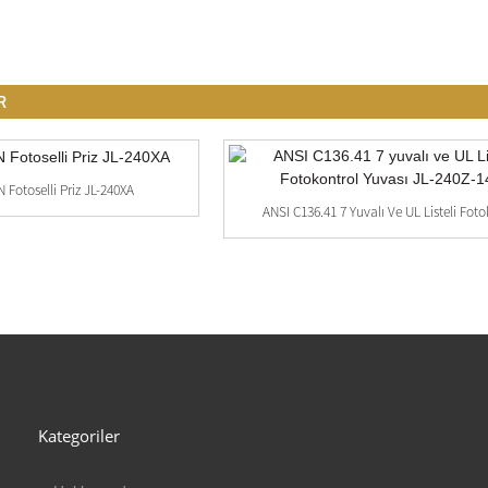
R
 Fotoselli Priz JL-240XA
ANSI C136.41 7 Yuvalı Ve UL Listeli Foto
Kategoriler