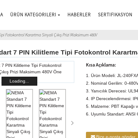
DA
ÜRÜN KATEGORILERI
HABERLER
SERTIFIKASYON
ipi Fotokontrol Karartma Sinyali Çıkış Prizi Maksimum 480V
rt 7 PIN Kilitleme Tipi Fotokontrol Karart
Kısa Açıklama:
1. Ürün Modeli: JL-240FX
Loading...
2. Nominal Gerilim: 0-480
3. Yanıcılık Derecesi: UL9
4. IP Derecelendirmesi: IP
5. Malzeme: PBT Kapağı ve
6. Uyumlu Standart: ANSI
Bize e-posta gönder