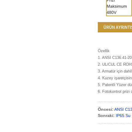
ÜRÜN AYRINTI
Özellik
1. ANSI C136.41-20
2. UL/CUL CE ROH
3. Armatür için dahil
4. Kuzey işaretçisin
5. Patentli Yüzer d
6. Fotokontrol prizi
Öncesi:
ANSI C136
Sonraki:
IP65 Su 