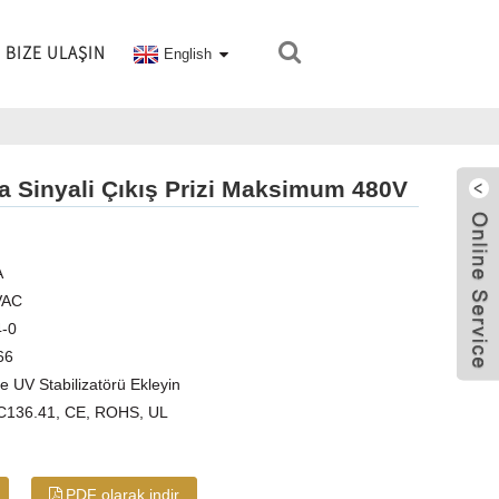
BIZE ULAŞIN
English
ma Sinyali Çıkış Prizi Maksimum 480V
A
VAC
4-0
66
 UV Stabilizatörü Ekleyin
 C136.41, CE, ROHS, UL
PDF olarak indir