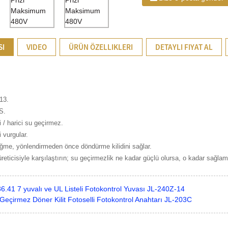
SI
VIDEO
ÜRÜN ÖZELLIKLERI
DETAYLI FIYAT AL
13.
S.
i / harici su geçirmez.
i vurgular.
üğme, yönlendirmeden önce döndürme kilidini sağlar.
 üreticisiyle karşılaştırın; su geçirmezlik ne kadar güçlü olursa, o kadar sağlam
.41 7 yuvalı ve UL Listeli Fotokontrol Yuvası JL-240Z-14
Geçirmez Döner Kilit Fotoselli Fotokontrol Anahtarı JL-203C