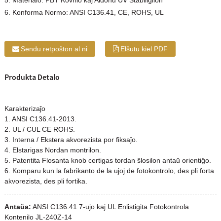
5. Materialo: PBT Kovrilo kaj Aldonu UV Stabiligilon
6. Konforma Normo: ANSI C136.41, CE, ROHS, UL
Sendu retpoŝton al ni
Elŝutu kiel PDF
Produkta Detalo
Karakterizaĵo
1. ANSI C136.41-2013.
2. UL / CUL CE ROHS.
3. Interna / Ekstera akvorezista por fiksaĵo.
4. Elstarigas Nordan montrilon.
5. Patentita Flosanta knob certigas tordan ŝlosilon antaŭ orientiĝo.
6. Komparu kun la fabrikanto de la ujoj de fotokontrolo, des pli forta
akvorezista, des pli fortika.
Antaŭa:
ANSI C136.41 7-ujo kaj UL Enlistigita Fotokontrola
Kontenilo JL-240Z-14