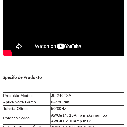
Specifo de Produkto
Produkta Modelo
JL-240FXA
Aplika Volta Gamo
0~480VAK
Taksita Ofteco
50/60Hz
AWG#14: 15Amp maksimumo./
Potenca Ŝarĝo
AWG#16: 10Amp max.