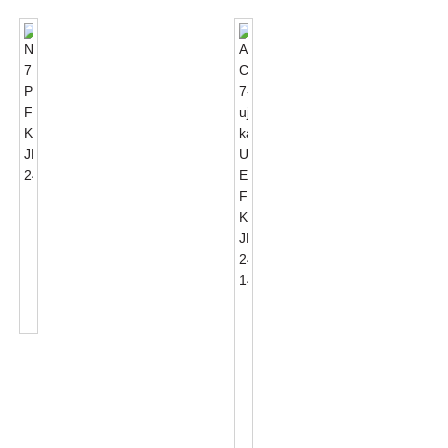
NEMA
7
PIN
Fotoĉela
Kontenilo
JL-
ANSI
240XA
C136.41
7-
Ujo
Kaj
UL
Listed
Photoco...