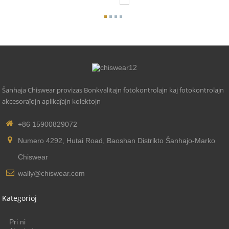
Ŝanhaja Chiswear provizas Bonkvalitajn fotokontrolajn kaj fotokontrolajn
akcesoraĵojn aplikaĵajn kolektojn
+86 15900829072
Numero 4292, Hutai Road, Baoshan Distrikto Ŝanhajo-Marko
Chiswear
wally@chiswear.com
Kategorioj
Pri ni