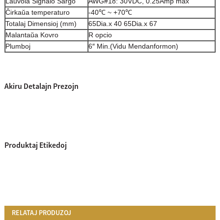
Laŭvola Signalo Ŝarĝo
AWG#18: 30VDC, 0.25Amp max
Ĉirkaŭa temperaturo
-40℃ ~ +70℃
Totalaj Dimensioj (mm)
65Dia.x 40 65Dia.x 67
Malantaŭa Kovro
R opcio
Plumboj
6″ Min.
(Vidu Mendanformon)
Akiru Detalajn Prezojn
Produktaj Etikedoj
RELATAJ PRODUZOJ