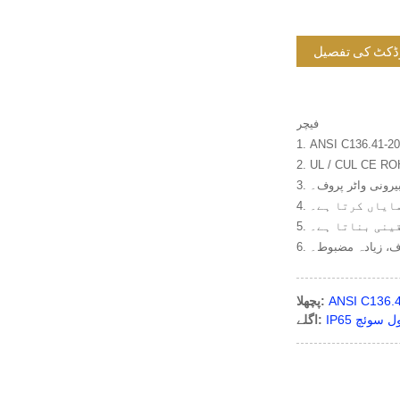
ڈکٹ کی تفصیل
فیچر
2. UL / CUL CE RO
بیرونی واٹر پروف۔
مایاں کرتا ہے۔
قینی بناتا ہے۔
روف، زیادہ مضبوط۔
پچھلا:
اگلے: