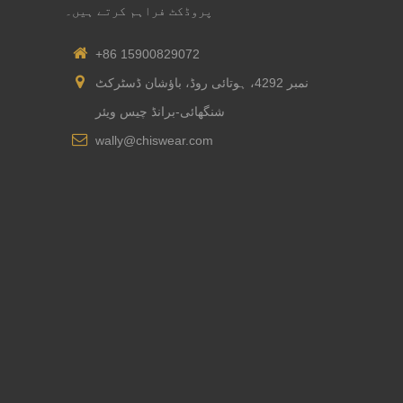
پروڈکٹ فراہم کرتے ہیں۔
+86 15900829072
نمبر 4292، ہوتائی روڈ، باؤشان ڈسٹرکٹ
شنگھائی-برانڈ چیس ویئر
wally@chiswear.com