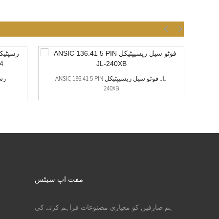
A
ANSIC 136.41 5 PIN فوٹو سیل ریسیپٹیکل JL-
240XB
مفت اپ سیٹس
ہم صارفین کو معیاری مصنوعات فراہم کرنے کی