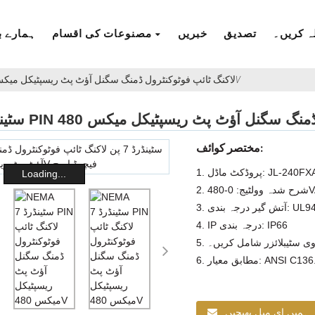
ہ کریں۔
تصدیق
خبریں
مصنوعات کی اقسام
ہمارے ب
NEMA سٹینڈرڈ 7 PIN لاکنگ ٹائپ فوٹوکنٹرول ڈمنگ سگنل آؤٹ پٹ ریسپٹیکل میکس 480V
مختصر کوائف:
 پروڈکٹ ماڈل: JL-240FXA
Loading...
0-480VAC
یر درجہ بندی: UL94-0
4. IP درجہ بندی: IP66
یووی سٹیبلائزر شامل کریں۔
ANSI C136.41, CE
ہمیں ای میل بھیجیں۔