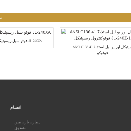
مت
NEMA 7 PIN فوٹو سیل ریسپٹیکل JL-240XA
ANSI C136.41 7-رسپٹیکل اور یو ایل لسٹڈ
فوٹوکو...
اقسام
ہمارے بارے میں
تصدیق