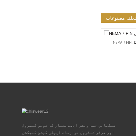
علقہ مصنوعات
JL-205C&JL-200Z-14 120-277 VAC ٹوئسٹ
لاک...
شنگھائی چیس ویئر اچھے معیار کا فوٹو کنٹرول
اور فوٹو کنٹرول لوازمات ایپلی کیشن کلیکشن