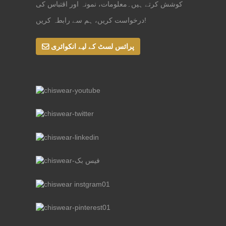
کوشش کرتے ہیں۔معلومات، نمونہ اور اقتباس کی
درخواست کریں، ہم سے رابطہ کریں!
پرائس لسٹ کے لیے انکوائری