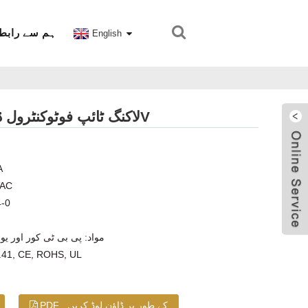
ہم سے رابط
English
NEMA سٹینڈرڈ 7 PIN لاکنگ ٹائپ فوٹوکنٹرول ڈمنگ سگنل آؤٹ پٹ ریسپٹیکل میکس 480V
1.
2. شرح شدہ وولٹیج: 
3. آتش گ
5. مواد: پی بی ٹی کور اور 
6. مطابق معیار: , ROHS, UL
PDF کے طور پر ڈاؤن لوڈ کریں۔