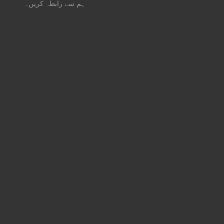
ہم سے رابطہ کریں۔