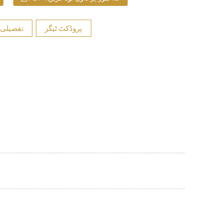
پروڈکٹ ٹیگز
تفصیلی 