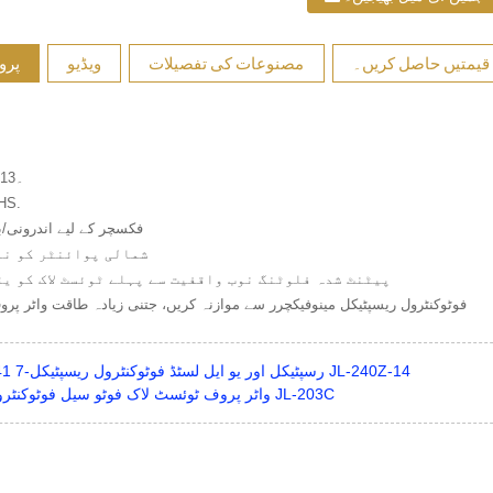
قیمتیں حاصل کریں۔
مصنوعات کی تفصیلات
ویڈیو
پرو
1. ANSI C136.41-2013۔
HS.
3. فکسچر کے لیے اندرونی/
4. شمالی پوائنٹر کو ن
5. پیٹنٹ شدہ فلوٹنگ نوب واقفیت سے پہلے ٹوئسٹ لاک کو ی
6. فوٹوکنٹرول ریسپٹیکل مینوفیکچرر سے موازنہ کریں، جتنی زیادہ طاقت واٹر پ
ANSI C136.41 7-رسپٹیکل اور یو ایل لسٹڈ فوٹوکنٹرول ریسپٹیکل JL-240Z-14
IP65 واٹر پروف ٹوئسٹ لاک فوٹو سیل فوٹوکنٹرول سوئچ JL-203C