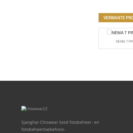
VERWANTE PR
NEMA 7 PIN
JL-205C&JL-200Z-14 120-277 VAC Draaislot
...
Sjanghai Chiswear bied fotobeheer- en
fotobeheertoebehore-