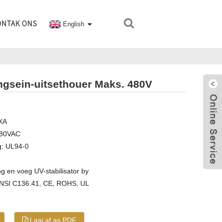
ONTAK ONS
English
ngsein-uitsethouer Maks. 480V
XA
480VAC
g: UL94-0
g en voeg UV-stabilisator by
ANSI C136.41, CE, ROHS, UL
Laai af as PDF