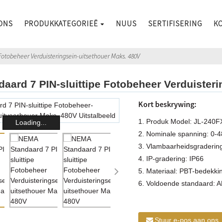
ONS
PRODUKKATEGORIEË
NUUS
SERTIFISERING
K
Fotobeheer Verduisteringsein-uitsethouer Maks. 480V
aard 7 PIN-sluittipe Fotobeheer Verduisteri
Kort beskrywing:
1. Produk Model: JL-240F
Loading...
2. Nominale spanning: 0-
3. Vlambaarheidsgraderin
4. IP-gradering: IP66
5. Materiaal: PBT-bedekkin
6. Voldoende standaard: 
Stuur e-pos aan ons