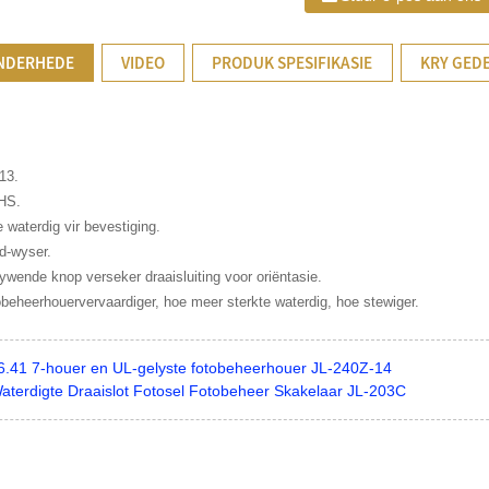
NDERHEDE
VIDEO
PRODUK SPESIFIKASIE
KRY GEDE
13.
HS.
e waterdig vir bevestiging.
d-wyser.
ywende knop verseker draaisluiting voor oriëntasie.
obeheerhouervervaardiger, hoe meer sterkte waterdig, hoe stewiger.
.41 7-houer en UL-gelyste fotobeheerhouer JL-240Z-14
aterdigte Draaislot Fotosel Fotobeheer Skakelaar JL-203C