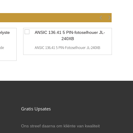
rde
ANSIC 136.41 5 PIN-Fotoselhouer JL-240XB
AN
Gratis Upsates
Ons streef daarna om kliënte van kwaliteit