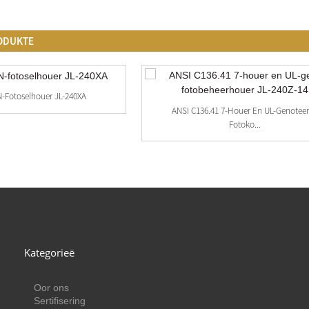
ODUKTE
-Fotoselhouer JL-240XA
ANSI C136.41 7-Houer En UL-Genotee
Fotoko...
Kategorieë
Oor ons
Sertifisering