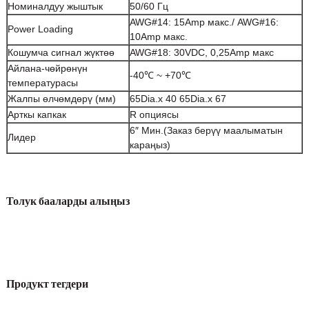
Номиналдуу жыштык
50/60 Гц
AWG#14: 15Amp макс./ AWG#16:
Power Loading
10Amp макс.
Кошумча сигнал жүктөө
AWG#18: 30VDC, 0,25Amp макс
Айлана-чөйрөнүн
-40℃ ~ +70℃
температурасы
Жалпы өлчөмдөрү (мм)
65Dia.x 40 65Dia.x 67
Арткы капкак
R опциясы
6″ Мин.
(Заказ берүү маалыматын
Лидер
караңыз)
Толук бааларды алыңыз
Продукт тегдери