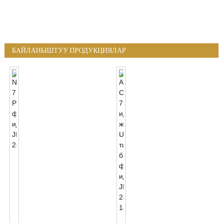
БАЙЛАНЫШТУУ ПРОДУКЦИЯЛАР
NEMA
7
PIN
Фотоселл
Идиш
JL-
240XA
ANSI