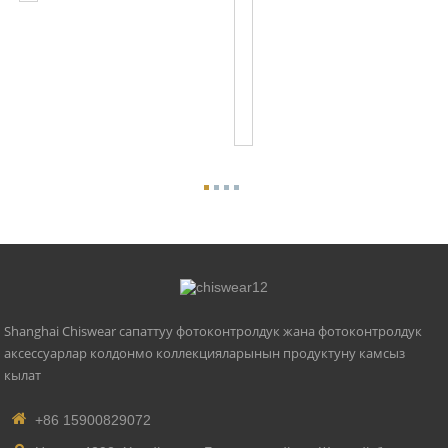
C136.41
7
Идиш
Жана
UL
Тизмеленген
Фотоко...
Shanghai Chiswear сапаттуу фотоконтролдук жана фотоконтролдук
аксессуарлар колдонмо коллекцияларынын продуктуну камсыз
кылат
+86 15900829072