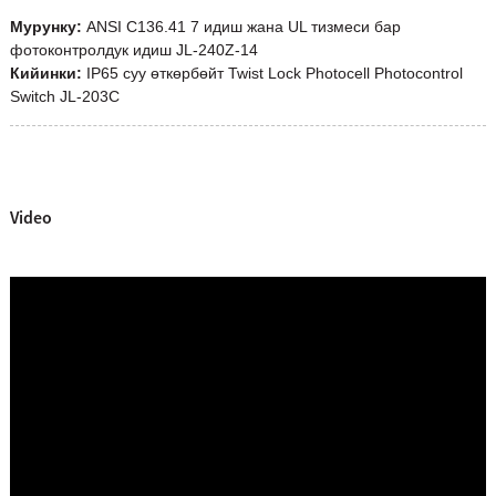
Мурунку:
ANSI C136.41 7 идиш жана UL тизмеси бар
фотоконтролдук идиш JL-240Z-14
Кийинки:
IP65 суу өткөрбөйт Twist Lock Photocell Photocontrol
Switch JL-203C
Video