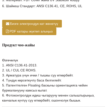
5. Материал: PBT Cover жана UV Stabilizer кошуу
6. Шайкеш Стандарт: ANSI C136.41, CE, ROHS, UL
Бизге электрондук кат жөнөтүү
PDF катары жүктөп алыңыз
Продукт чоо-жайы
Өзгөчөлүк
1. ANSI C136.41-2013.
2. UL / CUL CE ROHS.
3. Арматура үчүн ички / тышкы суу өткөрбөйт.
4. Түндүк көрсөткүчтү баса белгилейт.
5. Патенттелген Floating баскычы ориентацияга чейин
бурмаланууну камсыз кылат.
6. Фотоконтролдук идиш чыгаруучу менен салыштырыңыз,
канчалык күчтүү суу өткөрбөйт, ошончолук бышык.