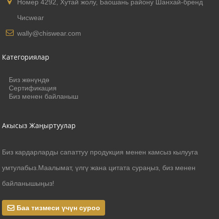
Номер 4292, Хутай жолу, Баошань району Шанхай-бренд
Чисwear
wally@chiswear.com
Категориялар
Биз жөнүндө
Сертификация
Биз менен байланыш
Акысыз Жаңыртуулар
Биз кардарларды сапаттуу продукция менен камсыз кылууга
умтулабыз.Маалымат, үлгү жана цитата сураңыз, биз менен
байланышыңыз!
Баа тизмеси үчүн суроо