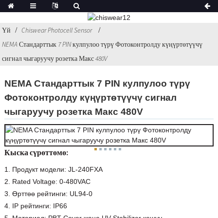
Үй
Chiswear Photocell Sensor
NEMA Стандарттык 7 PIN кулпулоо түрү Фотоконтролду күңүртөтүүчү
сигнал чыгаруучу розетка Макс 480V
NEMA Стандарттык 7 PIN кулпулоо түрү
Фотоконтролду күңүртөтүүчү сигнал
чыгаруучу розетка Макс 480V
Кыска сүрөттөмө:
1. Продукт модели: JL-240FXA
2. Rated Voltage: 0-480VAC
3. Өрттөө рейтинги: UL94-0
4. IP рейтинги: IP66