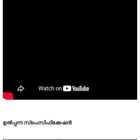
ഉൽപ്പന്ന സ്പെസിഫിക്കേഷൻ