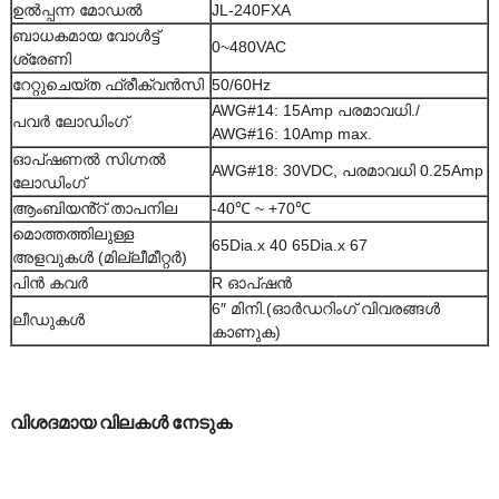
ഉൽപ്പന്ന മോഡൽ
JL-240FXA
ബാധകമായ വോൾട്ട്
0~480VAC
ശ്രേണി
റേറ്റുചെയ്ത ഫ്രീക്വൻസി
50/60Hz
AWG#14: 15Amp പരമാവധി./
പവർ ലോഡിംഗ്
AWG#16: 10Amp max.
ഓപ്ഷണൽ സിഗ്നൽ
AWG#18: 30VDC, പരമാവധി 0.25Amp
ലോഡിംഗ്
ആംബിയൻ്റ് താപനില
-40℃ ~ +70℃
മൊത്തത്തിലുള്ള
65Dia.x 40 65Dia.x 67
അളവുകൾ (മില്ലീമീറ്റർ)
പിൻ കവർ
R ഓപ്ഷൻ
6″ മിനി.
(ഓർഡറിംഗ് വിവരങ്ങൾ
ലീഡുകൾ
കാണുക)
വിശദമായ വിലകൾ നേടുക