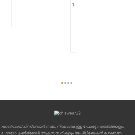
ഫോട്ടോസെൽ
റിസപ്റ്റാക്കിൾ
ANSI
JL-
C136.41
240XA
7-
റെസെപ്റ്റാക്കിളും
UL
ലിസ്‌റ്റഡ്
ഫോട്ടോകോയും...
ഷാങ്ഹായ് ചിസ്വെയർ നല്ല നിലവാരമുള്ള ഫോട്ടോ കൺട്രോളും
ഫോട്ടോ കൺട്രോൾ ആക്സസറികളും ആപ്ലിക്കേഷൻ ശേഖരണ