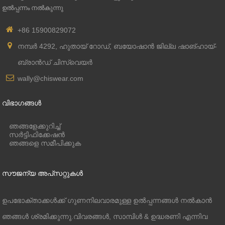
ഉൽപ്പന്നം നൽകുന്നു
+86 15900829072
നമ്പർ 4292, ഹുതായ് റോഡ്, ബയോഷാൻ ജില്ല ഷാങ്ഹായ്-
ബ്രാൻഡ് ചിസ്വെയർ
wally@chiswear.com
വിഭാഗങ്ങൾ
ഞങ്ങളേക്കുറിച്ച്
സർട്ടിഫിക്കേഷൻ
ഞങ്ങളെ സമീപിക്കുക
സൗജന്യ അപ്‌സറ്റുകൾ
ഉപഭോക്താക്കൾക്ക് ഗുണനിലവാരമുള്ള ഉൽപ്പന്നങ്ങൾ നൽകാൻ
ഞങ്ങൾ ശ്രമിക്കുന്നു.വിവരങ്ങൾ, സാമ്പിൾ & ഉദ്ധരണി എന്നിവ