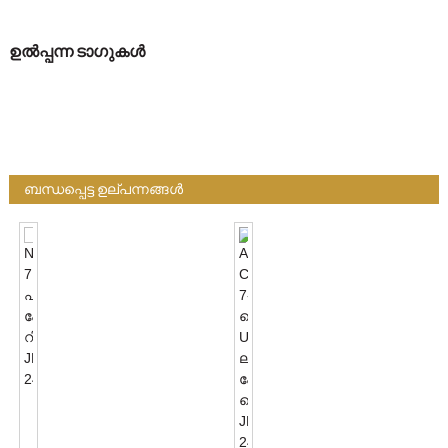
ഉൽപ്പന്ന ടാഗുകൾ
ബന്ധപ്പെട്ട ഉല്പന്നങ്ങൾ
NEMA
7
പിൻ