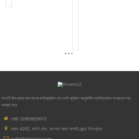
আনুষাঙ্গিক
NEMA
5
PIN
ফটোকন্ট্রোল
বেস
আনুষাঙ্গিক
জন্য
0-...
সাংহাই চিসওয়্যার ভাল মানের ফটোকন্ট্রোল এবং ফটো কন্ট্রোল আনুষাঙ্গিক অ্যাপ্লিকেশন সংগ্রহের পণ্য
সরবরাহ করে
+86 15900829072
নম্বর 4292, হুতাই রোড, বাওশান জেলা সাংহাই-ব্র্যান্ড চিসওয়্যার
wally@chiswear.com