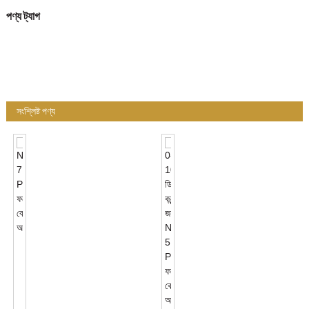
পণ্য ট্যাগ
সংশ্লিষ্ট পণ্য
NEMA
7
PIN
ফটোকন্ট্রোল
বেস