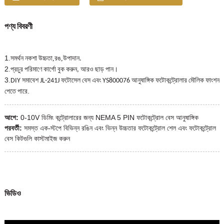
পণ্য বিবরণী
1
.
,
,
সমর্থন নকশা উচ্চতা
রঙ
উপাদান.
2
.
প্রচুর পরিমাণে কার্গো বুক করুন, আরও ছাড় পান।
3
.
DIY সমাবেশ JL-241J ফটোসেল বেস এবং YS800076 আনুষাঙ্গিক ফটোকন্ট্রোলার মৌলিক ফাংশন
.
পেতে পারে
আগে:
0-10V ডিমিং কন্ট্রোলারের জন্য NEMA 5 PIN ফটোকন্ট্রোল বেস আনুষাঙ্গিক
পরবর্তী:
সমস্ত এক-স্টপে বিভিন্ন রঙিন এবং ভিন্ন উচ্চতার ফটোকন্ট্রোল শেল এবং ফটোকন্ট্রোল
বেস কিটগুলি কাস্টমাইজ করুন
ভিডিও