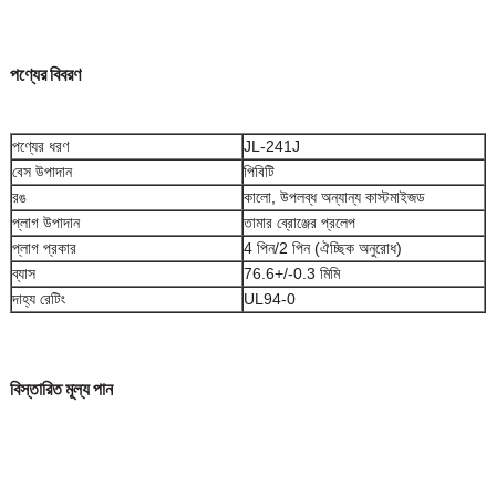
পণ্যের বিবরণ
পণ্যের ধরণ
JL-241J
বেস উপাদান
পিবিটি
রঙ
কালো, উপলব্ধ অন্যান্য কাস্টমাইজড
প্লাগ উপাদান
তামার ব্রোঞ্জের প্রলেপ
প্লাগ প্রকার
4 পিন/2 পিন (ঐচ্ছিক অনুরোধ)
ব্যাস
76.6+/-0.3 মিমি
দাহ্য রেটিং
UL94-0
বিস্তারিত মূল্য পান