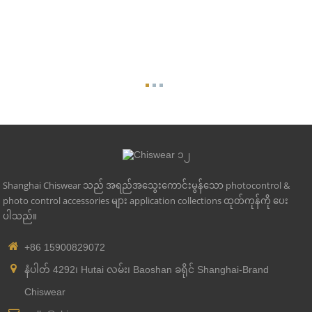
Shanghai Chiswear သည် အရည်အသွေးကောင်းမွန်သော photocontrol &
photo control accessories များ application collections ထုတ်ကုန်ကို ပေး
ပါသည်။
+86 15900829072
နံပါတ် 4292၊ Hutai လမ်း၊ Baoshan ခရိုင် Shanghai-Brand
Chiswear