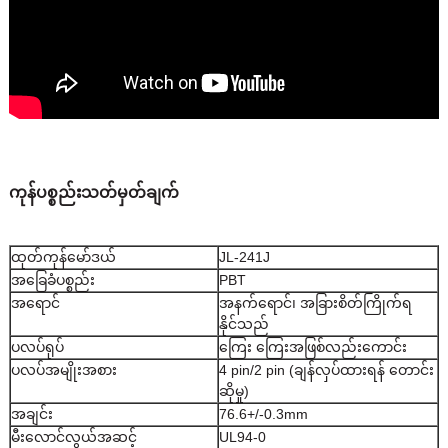
ကုန်ပစ္စည်းသတ်မှတ်ချက်
ထုတ်ကုန်မော်ဒယ်
JL-241J
အခြေခံပစ္စည်း
PBT
အရောင်
အနက်ရောင်၊ အခြားစိတ်ကြိုက်ရ
နိုင်သည်
ပလပ်ရုပ်
ကြေး ကြေးအဖြစ်လည်းကောင်း
ပလပ်အမျိုးအစား
4 pin/2 pin (ချန်လှပ်ထားရန် တောင်း
ဆိုမှု)
အချင်း
76.6+/-0.3mm
မီးလောင်လွယ်အဆင့်
UL94-0