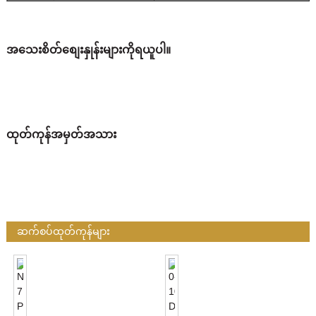
အသေးစိတ်စျေးနှုန်းများကိုရယူပါ။
ထုတ်ကုန်အမှတ်အသား
ဆက်စပ်ထုတ်ကုန်များ