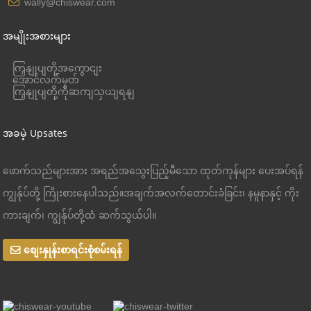
wally@chiswear.com
အမျိုးအစားများ
ကြှနျုပျတို့အကွောငျး
အောင်လက်မှတ်
ကြှနျုပျတို့ကိုဆကျသှယျရနျ
အခမဲ့ Upsates
ဖောက်သည်များအား အရည်အသွေးပြည့်မီသော ထုတ်ကုန်များ ပေးအပ်ရန်
ကျွန်ုပ်တို့ ကြိုးစားနေပါသည်။အချက်အလက်တောင်းခံခြင်း၊ နမူနာနှင့် ကိုး
ကားချက်၊ ကျွန်ုပ်တို့ထံ ဆက်သွယ်ပါ။
စျေးနှုန်းစာရင်းစုံစမ်းရန်