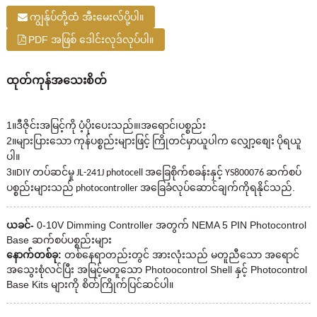
ကျွန်ုပ်တို့ထံ အီးမေးလ်ပို့ပါ။
PDF အဖြစ် ဒေါင်းလုဒ်လုပ်ပါ။
ထုတ်ကုန်အသေးစိတ်
1
။
၊
၊
ဒီဇိုင်းအမြင့်ကို ပံ့ပိုးပေးသည်။
အရောင်
ပစ္စည်း
2
။
များပြားသော ကုန်ပစ္စည်းများဖြင့် ကြိုတင်မှာယူပါက လျှော့စျေး ပိုရယူ
ပါ။
3
။
DIY တပ်ဆင်မှု JL-241J photocell အခြေစိုက်စခန်းနှင့် YS800076 ဆက်စပ်
.
ပစ္စည်းများသည် photocontroller အခြေခံလုပ်ဆောင်ချက်ကိုရနိုင်သည်
ယခင်-
0-10V Dimming Controller အတွက် NEMA 5 PIN Photocontrol
Base ဆက်စပ်ပစ္စည်းများ
နောက်တစ်ခု:
တစ်နေရာတည်းတွင် အားလုံးသည် မတူညီသော အရောင်
အသွေးစုံလင်ပြီး အမြင့်မတူသော Photoocontrol Shell နှင့် Photocontrol
Base Kits များကို စိတ်ကြိုက်ပြင်ဆင်ပါ။