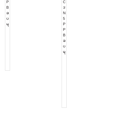
NEMA
7
PIN
Photocontrol
Base
ဆက်စပ်
0-...
ပစ္စည်း
အတွက်
များ
NEMA
5
PIN
Photocontrol
Base
ဆက်စပ်
ပစ္စည်း
များ