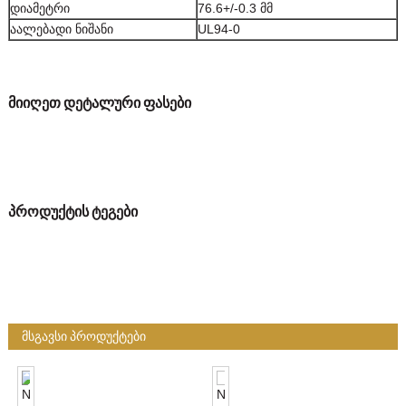
დიამეტრი
76.6+/-0.3 მმ
აალებადი ნიშანი
UL94-0
მიიღეთ დეტალური ფასები
პროდუქტის ტეგები
ᲛᲡᲒᲐᲕᲡᲘ ᲞᲠᲝᲓᲣᲥᲢᲔᲑᲘ