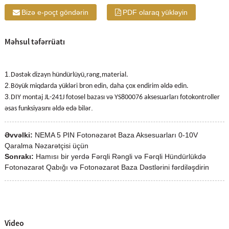
Bizə e-poçt göndərin
PDF olaraq yükləyin
Məhsul təfərrüatı
1
.
,
,
Dəstək dizayn hündürlüyü
rəng
material.
2
.
Böyük miqdarda yükləri bron edin, daha çox endirim əldə edin.
3
.
DIY montaj JL-241J fotosel bazası və YS800076 aksesuarları fotokontroller
.
əsas funksiyasını əldə edə bilər
Əvvəlki:
NEMA 5 PIN Fotonəzarət Baza Aksesuarları 0-10V
Qaralma Nəzarətçisi üçün
Sonrakı:
Hamısı bir yerdə Fərqli Rəngli və Fərqli Hündürlükdə
Fotonəzarət Qabığı və Fotonəzarət Baza Dəstlərini fərdiləşdirin
Video