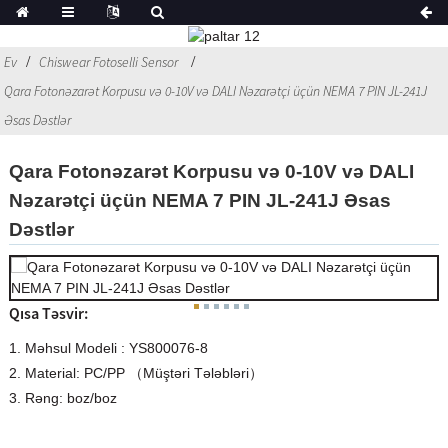
Ev
Chiswear Fotoselli Sensor
Qara Fotonəzarət Korpusu və 0-10V və DALI Nəzarətçi üçün NEMA 7 PIN JL-241J
Əsas Dəstlər
Qara Fotonəzarət Korpusu və 0-10V və DALI
Nəzarətçi üçün NEMA 7 PIN JL-241J Əsas
Dəstlər
Qısa Təsvir:
1. Məhsul Modeli : YS800076-8
2. Material: PC/PP （Müştəri Tələbləri）
3. Rəng: boz/boz