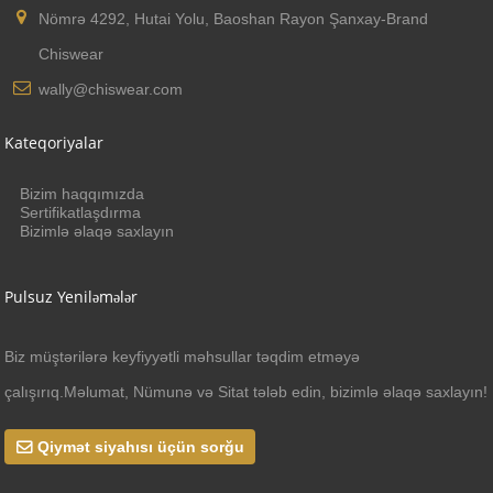
Nömrə 4292, Hutai Yolu, Baoshan Rayon Şanxay-Brand
Chiswear
wally@chiswear.com
Kateqoriyalar
Bizim haqqımızda
Sertifikatlaşdırma
Bizimlə əlaqə saxlayın
Pulsuz Yeniləmələr
Biz müştərilərə keyfiyyətli məhsullar təqdim etməyə
çalışırıq.Məlumat, Nümunə və Sitat tələb edin, bizimlə əlaqə saxlayın!
Qiymət siyahısı üçün sorğu