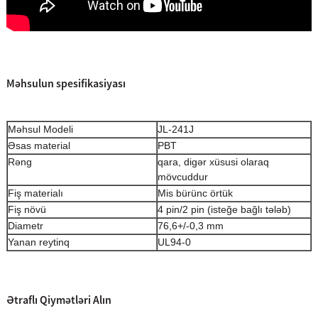
Məhsulun spesifikasiyası
Məhsul Modeli
JL-241J
Əsas material
PBT
Rəng
qara, digər xüsusi olaraq
mövcuddur
Fiş materialı
Mis bürünc örtük
Fiş növü
4 pin/2 pin (isteğe bağlı tələb)
Diametr
76,6+/-0,3 mm
Yanan reytinq
UL94-0
Ətraflı Qiymətləri Alın