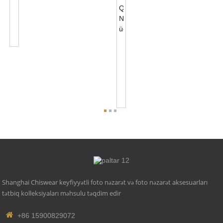
PIN
Fotonəzarət
Baza
Aksesuarları
NEMA
5
PIN
Fotonəzarət
Baza
Aksesuarları
0-...
Shanghai Chiswear keyfiyyətli foto nəzarət və foto nəzarət aksesuarları
tətbiq kolleksiyaları məhsulu təqdim edir
+86 15900829072