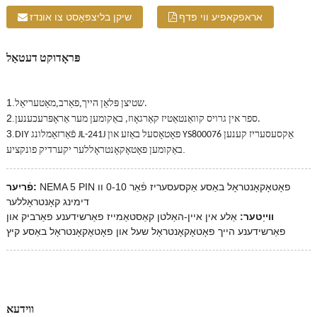
אראפקאפיע ווי פּדף
שיקן בליצפּאָסט צו אונדז
פּראָדוקט דעטאַל
1
.
,
,
מאַטעריאַל.
שטיצן פּלאַן הייך
פאַרב
2
.
ספר אין גרויס קוואַנטאַטיז קאַרגאָוז, באַקומען מער אַראָפּרעכענען.
3
.
DIY פֿאַרזאַמלונג JL-241J פאָטאָסעל באַזע און YS800076 אַקסעסעריז קענען
.
באַקומען פאָטאָקאָנטראָללער יקערדיק פונקציע
NEMA 5 PIN פאָטאָקאָנטראָל באַסע אַקסעסעריז פֿאַר 0-10 וו
פֿריִער:
דימינג קאָנטראָללער
ווייַטער:
אַלע אין איין-האַלטן קאַסטאַמייז פאַרשידענע פאַרביק און
פאַרשידענע הייך פאָטאָקאָנטראָל שעל און פאָטאָקאָנטראָל באַסע קיץ
ווידעא