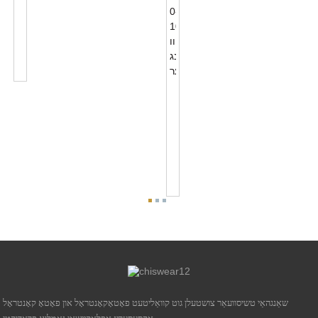
NEMA
7
PIN
פאָטאָקאָנטראָל
באַסע
אַקסעסעריז
NEMA
5
PIN
פאָטאָקאָנטראָל
באַסע
אַקסעסעריז
פֿאַר
0-...
שאַנגהאַי טשיסוועאַר צושטעלן גוט קוואַליטעט פאָטאָקאָנטראָל און פאָטאָ קאָנטראָל