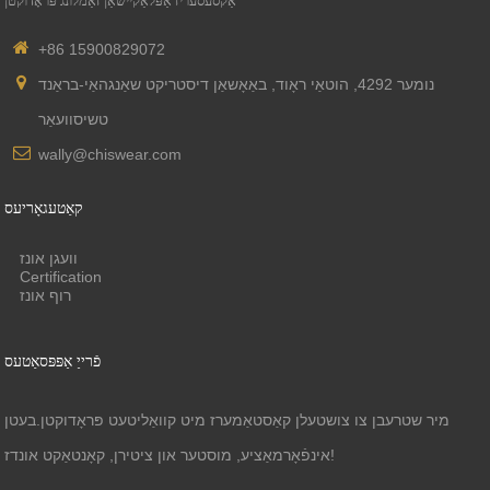
אַקסעסעריז אַפּלאַקיישאַן זאַמלונג פּראָדוקטן
+86 15900829072
נומער 4292, הוטאַי ראָוד, באַאָשאַן דיסטריקט שאַנגהאַי-בראַנד
טשיסוועאַר
wally@chiswear.com
קאַטעגאָריעס
וועגן אונז
Certification
רוף אונז
פֿרייַ אַפּפּסאַטעס
מיר שטרעבן צו צושטעלן קאַסטאַמערז מיט קוואַליטעט פּראָדוקטן.בעטן
אינפֿאָרמאַציע, מוסטער און ציטירן, קאָנטאַקט אונדז!