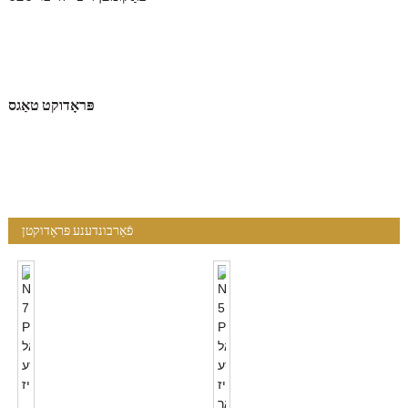
פּראָדוקט טאַגס
פֿאַרבונדענע פּראָדוקטן