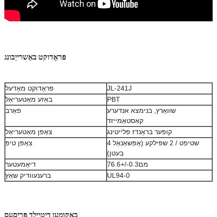
פּראָדוקט באַשרייַבונג
JL-241J
פּראָדוקט מאָדעל
PBT
באַזע מאַטעריאַל
שוואַרץ, בנימצא אנדערע
פאַרב
קאַסטאַמייזד
קופּער בראָנדז פּלייטינג
צאַפּן מאַטעריאַל
4 שטיפט / 2 שפּילקע (אַפּשאַנאַל
צאַפּן טיפּ
בעטן)
76.6+/-0.3מם
דיאַמעטער
UL94-0
ברענעוודיק שאַץ
באַקומען דיטיילד פּריסעס