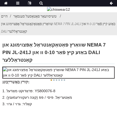
טשיסוועאַר פאָטאָסעל סענסאָר
היים
שוואַרץ פאָטאָקאָנטראָל אָפּצוימונג און NEMA 7 PIN JL-241J באַזע קיץ פֿאַר 0-10 וו און
DALI קאָנטראָללער
שוואַרץ פאָטאָקאָנטראָל אָפּצוימונג און NEMA 7
PIN JL-241J באַזע קיץ פֿאַר 0-10 וו און DALI
קאָנטראָללער
קורץ באַשרייַבונג:
1. פּראָדוקט מאָדעל: YS800076-8
2. מאַטעריאַל: פּיסי / פּפּ (קונה רעקווירעמענץ)
3. קאָליר: גרוי / גרוי