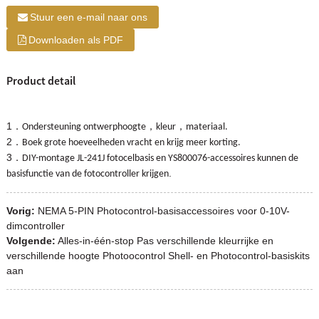
Stuur een e-mail naar ons
Downloaden als PDF
Product detail
1
．
，
，
Ondersteuning ontwerphoogte
kleur
materiaal.
2
．
Boek grote hoeveelheden vracht en krijg meer korting.
3
．
DIY-montage JL-241J fotocelbasis en YS800076-accessoires kunnen de
.
basisfunctie van de fotocontroller krijgen
Vorig:
NEMA 5-PIN Photocontrol-basisaccessoires voor 0-10V-
dimcontroller
Volgende:
Alles-in-één-stop Pas verschillende kleurrijke en
verschillende hoogte Photoocontrol Shell- en Photocontrol-basiskits
aan