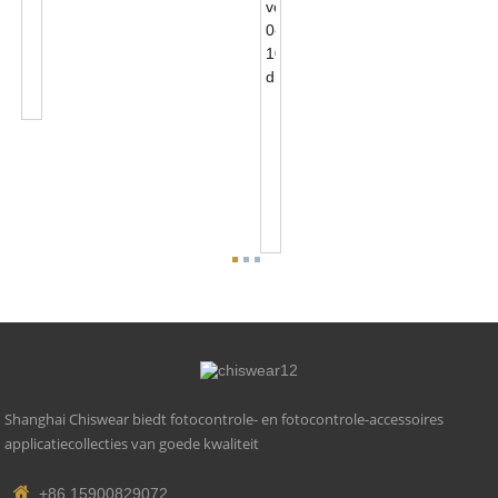
NEMA
7-
PIN
Photocontrol-
Basisaccessoires
NEMA
5-
PIN
Photocontrol-
Basisaccessoires
Voor
0-...
Shanghai Chiswear biedt fotocontrole- en fotocontrole-accessoires
applicatiecollecties van goede kwaliteit
+86 15900829072