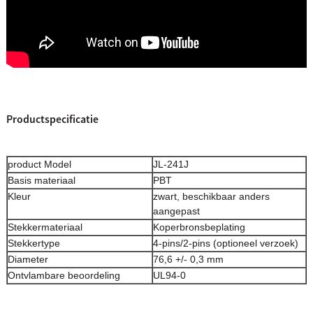
Productspecificatie
product Model
JL-241J
Basis materiaal
PBT
Kleur
zwart, beschikbaar anders
aangepast
Stekkermateriaal
Koperbronsbeplating
Stekkertype
4-pins/2-pins (optioneel verzoek)
Diameter
76,6 +/- 0,3 mm
Ontvlambare beoordeling
UL94-0