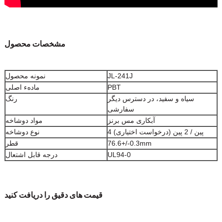
مشخصات محصول
JL-241J
نمونه محصول
PBT
مادهء اصلی
سیاه و سفید، در دسترس دیگر
رنگ
سفارشی
آبکاری مس برنز
مواد دوشاخه
4 پین / 2 پین (درخواست اختیاری)
نوع دوشاخه
76.6+/-0.3mm
قطر
UL94-0
درجه قابل اشتعال
قیمت های دقیق را دریافت کنید