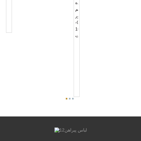
پایه
فوتوکترل
پین
NEMA
7
لوازم
جانبی
پایه
فوتوکترل
NEMA
5
PIN
برای
0-...