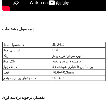
د محصول مشخصات
JL-241J
د محصول ماډل
PBT
اساسی مواد
تور، موجود نور دودیز
رنګ
د مسو د برونزو تخته
پلګ مواد
4 پن / 2 پن (اختیاري غوښتنه)
د پلګ ډول
76.6+/-0.3mm
قطر
UL94-0
د سوځولو وړ درجه بندي
تفصيلي نرخونه ترلاسه کړئ