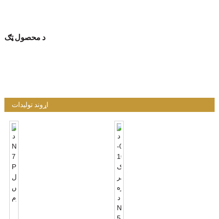
د محصول ټګ
اړوند توليدات
د