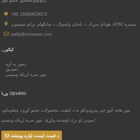
راټولولو محصول چمتو کوي
+86 15900829072
شمیره 4292، هوتای سړک، د باشان ولسوالۍ د شانګهای برانډ شیسویر
wally@chiswear.com
کټګورۍ
زموږ په اړه
تصدیق
موږ سره اړیکه ونیسئ
وړیا Upsates
موږ هڅه کوو چې پیرودونکو ته د کیفیت محصولات چمتو کړو.د معلوماتو،
نمونې او نرخ غوښتنه وکړئ، موږ سره اړیکه ونیسئ!
د قیمت لیست لپاره پوښتنه