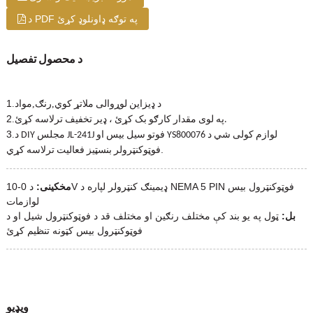
د PDF په توګه ډاونلوډ کړئ
د محصول تفصیل
1
.
,
,
د ډیزاین لوړوالی ملاتړ کوي
رنګ
مواد
2
.
په لوی مقدار کارګو بک کړئ ، ډیر تخفیف ترلاسه کړئ.
3
.
د DIY مجلس JL-241J فوتو سیل بیس او YS800076 لوازم کولی شي د
.
فوټوکنټرولر بنسټیز فعالیت ترلاسه کړي
مخکینی:
د 0-10V ډیمینګ کنټرولر لپاره د NEMA 5 PIN فوټوکنټرول بیس
لوازمات
بل:
ټول په یو بند کې مختلف رنګین او مختلف قد د فوټوکنټرول شیل او د
فوټوکنټرول بیس کټونه تنظیم کړئ
ویډیو