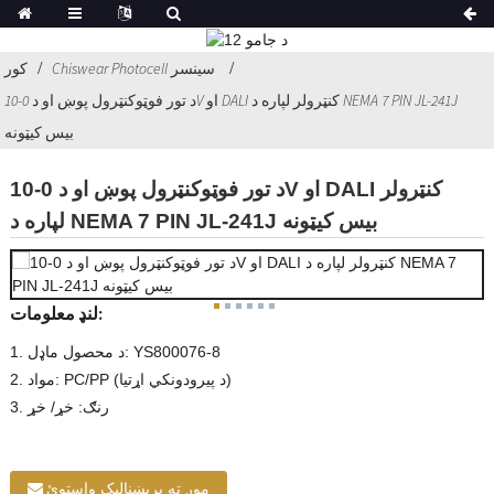
Chiswear Photocell سینسر
کور
د تور فوټوکنټرول پوښ او د 0-10V او DALI کنټرولر لپاره د NEMA 7 PIN JL-241J
بیس کیټونه
د تور فوټوکنټرول پوښ او د 0-10V او DALI کنټرولر
لپاره د NEMA 7 PIN JL-241J بیس کیټونه
لنډ معلومات:
1. د محصول ماډل: YS800076-8
2. مواد: PC/PP (د پیرودونکي اړتیا)
3. رنګ: خړ/ خړ
موږ ته بریښنالیک واستوئ