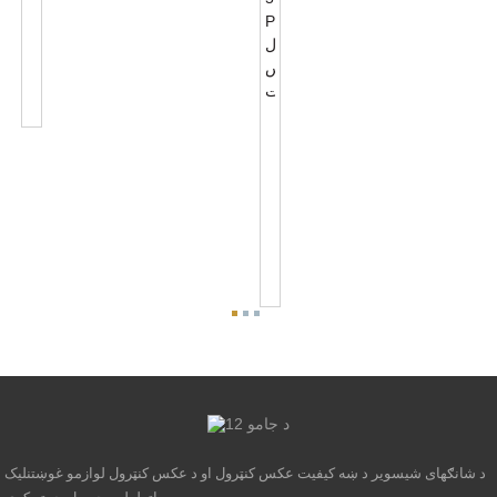
NEMA
7
PIN
فوټوکنټرول
بیس
لوازم
د
NEMA
5
PIN
فوټوکنټرول
بیس
لوازم
د
0-...
د شانګهای شیسویر د ښه کیفیت عکس کنټرول او د عکس کنټرول لوازمو غوښتنلیک