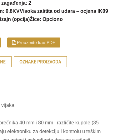
 zagađenja: 2
n: 0.8KV
Visoka zaštita od udara – ocjena IK09
izajn (opcija)
Žice: Opciono
Preuzmite kao PDF
ENE
OZNAKE PROIZVODA
 vijaka.
ečnika 40 mm i 80 mm i različite kupole (35
ju elektroniku za detekciju i kontrolu u teškim