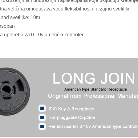
m okruženjima i unutrašnjim aplikacijama koje uključuju kretanje
na veličina omogućava veću fleksibilnost u dizajnu svetiljki.
znad svetiljke: 10m
posoban
a upotreba za 0-10v američki kontroler.