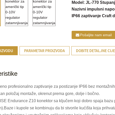
Model: JL-770 Stupanj
Nazivni impulsni napo
IP66 zaptivanje Craft d
Pošaljite nam email
OIZVODU
PARAMETAR PROIZVODA
DOBITE DETALJNE CIJ
ristike
veno profesionalno zaptivanje za postizanje IP66 bez montažnih
ilan položaj montaže, okrenut prema gore, dolje i bočno.
E Endurance Z10 konektor sa ključem koji dobro spaja bazu pr
.Baze i kupole se kombinuju da bi stvorile kućišta koja prihvata