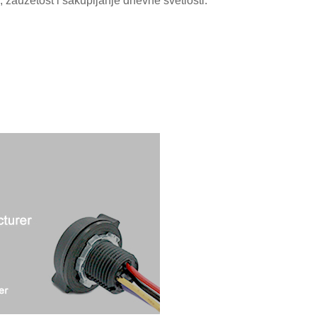
, zauzetost i sakupljanje dnevne svetlosti.