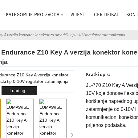
KATEGORIJE PROIZVODA
VIJESTI
CERTIFIKAT
KONT
A verzija konektor konektor za američki tip 0-10V regulator zatamnjivanja
ndurance Z10 Key A verzija konektor konekt
nja
Kratki opis:
JL-770 Z10 Key A Verzij
Loading...
10V koje donose fleksibi
korištenje naprednog up
zatamnjenje od 0-10V i s
komunikacioni konektor 
prijenos podataka.