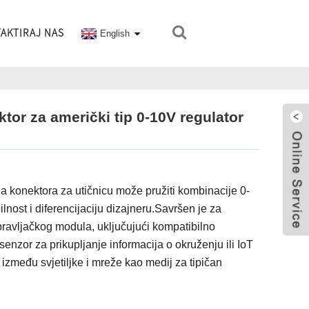
AKTIRAJ NAS
English
or za američki tip 0-10V regulator
a konektora za utičnicu može pružiti kombinacije 0-
lnost i diferencijaciju dizajneru.Savršen je za
ravljačkog modula, uključujući kompatibilno
enzor za prikupljanje informacija o okruženju ili IoT
između svjetiljke i mreže kao medij za tipičan