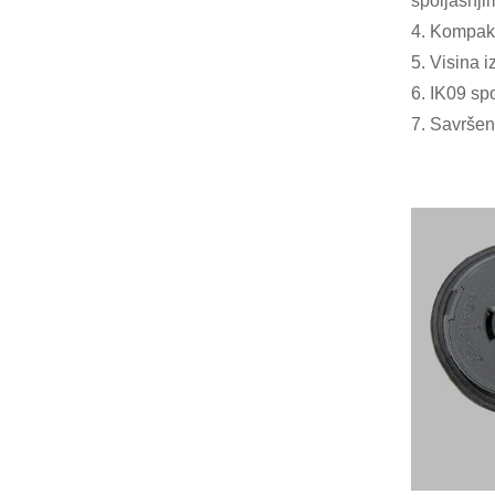
spoljašnji
4. Kompakt
5. Visina i
6. IK09 s
7. Savršen