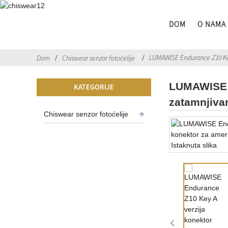
DOM
O NAMA
LUMAWISE Endurance Z10 Key 
Dom
Chiswear senzor fotoćelije
LUMAWISE E
KATEGORIJE
zatamnjiva
Chiswear senzor fotoćelije