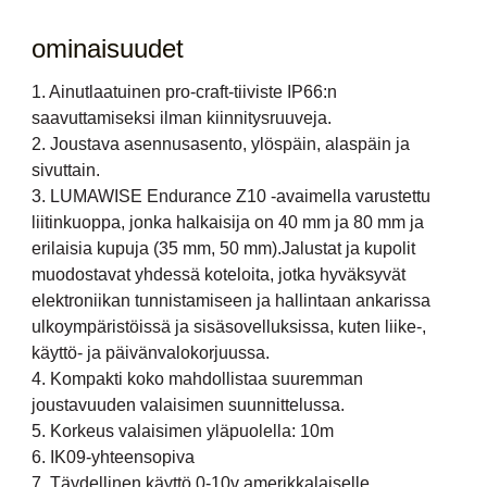
ominaisuudet
1. Ainutlaatuinen pro-craft-tiiviste IP66:n
saavuttamiseksi ilman kiinnitysruuveja.
2. Joustava asennusasento, ylöspäin, alaspäin ja
sivuttain.
3. LUMAWISE Endurance Z10 -avaimella varustettu
liitinkuoppa, jonka halkaisija on 40 mm ja 80 mm ja
erilaisia ​​kupuja (35 mm, 50 mm).Jalustat ja kupolit
muodostavat yhdessä koteloita, jotka hyväksyvät
elektroniikan tunnistamiseen ja hallintaan ankarissa
ulkoympäristöissä ja sisäsovelluksissa, kuten liike-,
käyttö- ja päivänvalokorjuussa.
4. Kompakti koko mahdollistaa suuremman
joustavuuden valaisimen suunnittelussa.
5. Korkeus valaisimen yläpuolella: 10m
6. IK09-yhteensopiva
7. Täydellinen käyttö 0-10v amerikkalaiselle