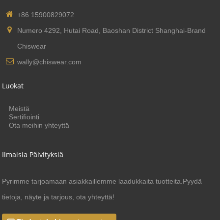
+86 15900829072
Numero 4292, Hutai Road, Baoshan District Shanghai-Brand
Chiswear
wally@chiswear.com
Luokat
Meistä
Sertifiointi
Ota meihin yhteyttä
Ilmaisia ​​päivityksiä
Pyrimme tarjoamaan asiakkaillemme laadukkaita tuotteita.Pyydä
tietoja, näyte ja tarjous, ota yhteyttä!