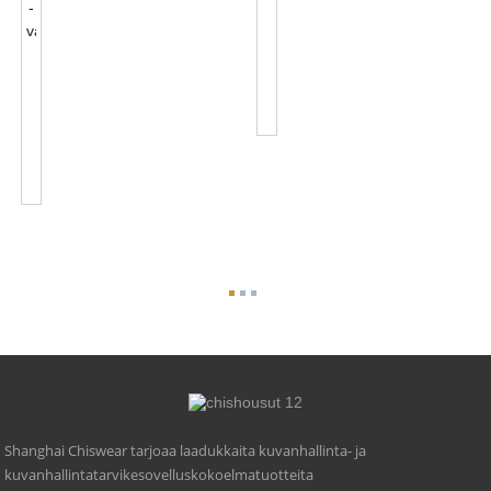
NB-
IOT
Älykäs
JL-
Valokennon
217C
Ohjaus
Outdoor
J...
Street
Light
Accessories
Twist...
Shanghai Chiswear tarjoaa laadukkaita kuvanhallinta- ja
kuvanhallintatarvikesovelluskokoelmatuotteita