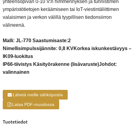
yhteensopivan 0-10 V:n himmennyksen ja tunnistimen
ympäristötietojen keräämiseen tai IoT-viestintäliittimen
valaisimen ja verkon välillä tyypillisen tiedonsiirron
välineenä.
Malli: JL-770 Saastumisaste:2
Nimellisimpulssijännite: 0,8 KV
Korkea iskunkestävyys –
IK09-luokitus
IP66-tiivistys Käsityörakenne (lisävaruste)
Johdot:
valinnainen
Lähetä meille sähköpostia
Lataa PDF-muodossa
Tuotetiedot