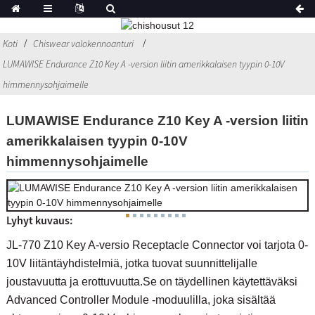
Koti
Chiswear valokennoanturi
LUMAWISE Endurance Z10 Key A -version liitin amerikkalaisen tyypin 0-10V
himmennysohjaimelle
LUMAWISE Endurance Z10 Key A -version liitin
amerikkalaisen tyypin 0-10V
himmennysohjaimelle
Lyhyt kuvaus:
JL-770 Z10 Key A-versio Receptacle Connector voi tarjota 0-
10V liitäntäyhdistelmiä, jotka tuovat suunnittelijalle
joustavuutta ja erottuvuutta.Se on täydellinen käytettäväksi
Advanced Controller Module -moduulilla, joka sisältää