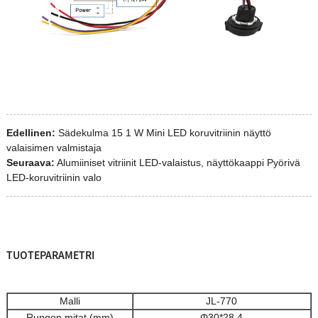
Edellinen:
Sädekulma 15 1 W Mini LED koruvitriinin näyttö
valaisimen valmistaja
Seuraava:
Alumiiniset vitriinit LED-valaistus, näyttökaappi Pyörivä
LED-koruvitriinin valo
TUOTEPARAMETRI
Malli
JL-770
Rungon mitat (mm)
Φ30*28.4