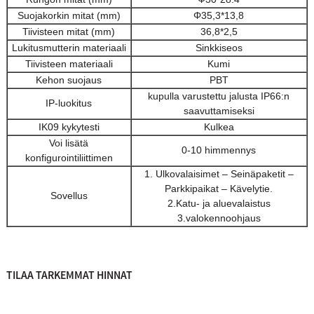
Suojakorkin mitat (mm)
Φ35,3*13,8
Tiivisteen mitat (mm)
36,8*2,5
Lukitusmutterin materiaali
Sinkkiseos
Tiivisteen materiaali
Kumi
Kehon suojaus
PBT
kupulla varustettu jalusta IP66:n
IP-luokitus
saavuttamiseksi
IK09 kykytesti
Kulkea
Voi lisätä
0-10 himmennys
konfigurointiliittimen
1. Ulkovalaisimet – Seinäpaketit –
Parkkipaikat – Kävelytie.
Sovellus
2.Katu- ja aluevalaistus
3.valokennoohjaus
TILAA TARKEMMAT HINNAT