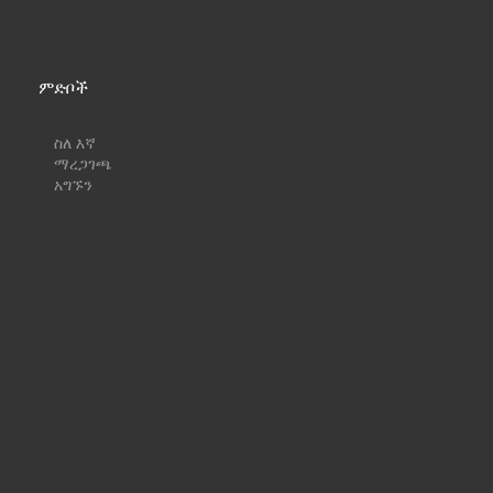
ምድቦች
ስለ እኛ
ማረጋገጫ
አግኙን