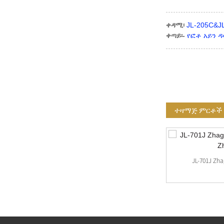
ቀዳሚ፡
JL-205C&
ቀጣይ፡-
የፎቶ አይን ዳ
ተዛማጅ ምርቶች
አነስተኛ ዓይነት የዛጋ ፕሌትስ እና የዛጋ ሽፋን
ኪትስ
JL-701J Zh