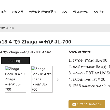
ቤት
ስለ እኛ
የምርት ምድቦች
ዜና
ማረጋገጫ
አግኙን
በያ JL-700
k18 4 ፒን Zhaga መቀበያ JL-700
አጭር መግለጫ፡-
1. የምርት ሞዴል: JL-700
Loading...
2. ደረጃ የተሰጠው ቮልቴጅ: 
3. ቁሳቁስ፡- PBT እና UV S
4. የእርሳስ መለኪያ: # 20
5. IP66 ለመድረስ ጉልላት
ኢሜይል ይላኩልን።