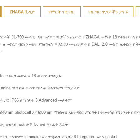
ZHAGA ቪዲዮ
የምርት ዝርዝር
ዝርዝር ዋጋዎችን ያግኙ
ምርቶች JL-700 መቀበያ እና መለዋወጫዎችን ጨምሮ የ ZHAGA መፅሃፍ 18 የተስተካከለ 
ለመኖሪያ ብርሃን ወዘተ ያገለግላሉ ። እነዚህ መሳሪያዎች በ DALI 2.0 ውስጥ ሊቀርቡ ይችላሉ
ት።
terface በዛጋ መጽሐፍ 18 ውስጥ ተገልጿል
 luminaire ንድፍ ውስጥ የበለጠ ቅልጥፍናን የሚፈቅድ
 ጋር IP66 ለማሳካት 3.Advanced መታተም
 Ø40mm photocell እና Ø80mm ማዕከላዊ አስተዳደር ሥርዓት ከተመሳሳይ የግንኙነት በይ
, ወደላይ, ወደ ታች እና ወደ ጎን ፊት ለፊት
ስ ሁለቱንም luminaire እና ሞጁሉን የሚዘጋ 6.Integrated ነጠላ gasket