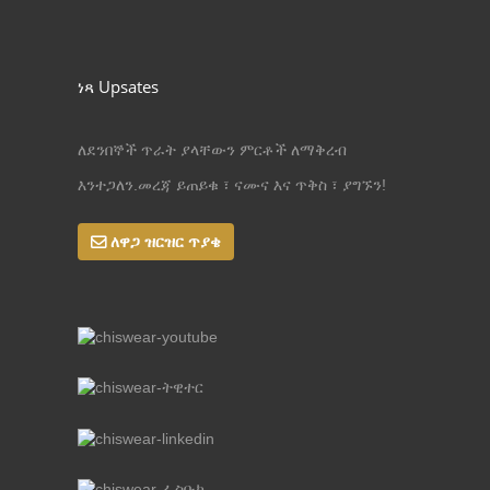
ነጻ Upsates
ለደንበኞች ጥራት ያላቸውን ምርቶች ለማቅረብ
እንተጋለን.መረጃ ይጠይቁ ፣ ናሙና እና ጥቅስ ፣ ያግኙን!
ለዋጋ ዝርዝር ጥያቄ