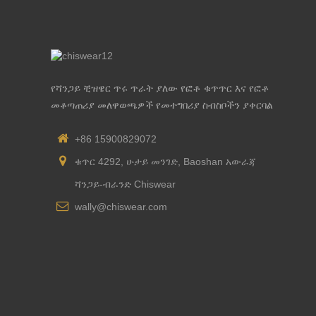
የሻንጋይ ቺዝዌር ጥሩ ጥራት ያለው የፎቶ ቁጥጥር እና የፎቶ
መቆጣጠሪያ መለዋወጫዎች የመተግበሪያ ስብስቦችን ያቀርባል
+86 15900829072
ቁጥር 4292, ሁታይ መንገድ, Baoshan አውራጃ
ሻንጋይ-ብራንድ Chiswear
wally@chiswear.com