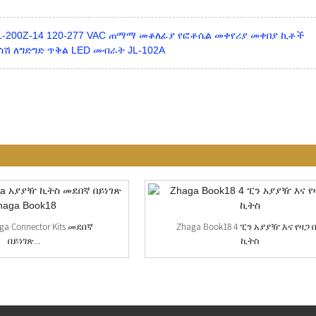
JL-200Z-14 120-277 VAC ጠማማ መቆለፊያ የፎቶሴል መቀየሪያ መቀበያ ኪቶች
ሳሽ ለግድግድ ጥቅል LED መብራት JL-102A
aga Connector Kits መደበኛ
Zhaga Book18 4 ፒን አያያዥ እና የዛጋ 
በይነገጽ...
ኪትስ