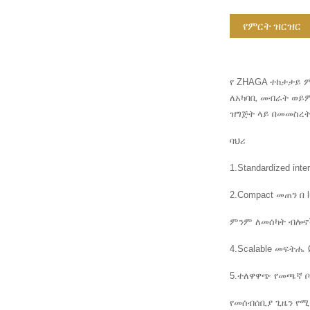
የምርት ዝርዝር
የ ZHAGA ተከታታይ 
ለአካባቢ መብራት ወይም 
ዝግጅት ላይ በመመስረ
ባህሪ
1.Standardized in
2.Compact መጠን በ
ምንም ለመሰካት ብሎኖች
4.Scalable መፍትሔ
5.ተለዋዋጭ የመጫኛ ቦታ
የመሰብሰቢያ ጊዜን የሚቀን