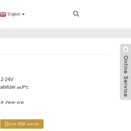
English
12-24V
tabilizer ጨምር
 ኪት ያለው ቤዝ
እንደ PDF አውርድ