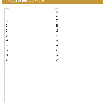
PRODUTOS RELACIONADOS
Conector
Zhaga
JL-
Book18
701J
De
Zhaga
4
Connector
Pinos
Kits
E
Interface
Kits
Padrão...
Básicos
Zhaga