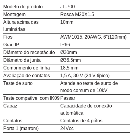
Modelo de produto
JL-700
Montagem
Rosca M20X1.5
Altura acima das
10mm
luminárias
Fios
AWM1015, 20AWG, 6″(120mm)
Grau IP
IP66
Diâmetro do receptáculo
Ø30mm
Diâmetro da junta
Ø36,5mm
Comprimento de linha
18,5 mm
Avaliação de contatos
1,5 A, 30 V (24 V típico)
Teste de surto
Atende ao teste de surto de
modo comum de 10kV
Teste compatível com IK09
Passar
Capaz
Capacidade de conexão
automática
Contatos
Contatos de 4 pólos
Porta 1 (marrom)
24Vcc