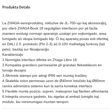
Produkta Detalo
La ZHAGA-serioproduktoj, inkluzive de JL-700-ujo kaj akcesoraĵoj,
por oferti ZHAGA Book 18 reguligitan interfacon por pli facila
maniero evoluigi normajn aparatojn uzatajn por vojlumigado, area
lumigado aŭ okupa lumigado ktp. Ĉi tiuj aparatoj povas esti ofertitaj
en DALI 2.0. protokolo (Pin 2-3) aŭ 0-10V malheligaj funkcioj (laŭ
peto), bazitaj sur fiksaĵaranĝo.
Karakterizaĵo
1.Normigita interfaco difinita en Zhaga Libro 18
2.Kompakta grandeco permesante pli grandan flekseblecon en
lumaĵa dezajno
3.Altnivela stampo por atingi IP66 sen muntaj ŝraŭboj
4.Skalebla solvo permesas uzon de Ø40mm fotoĉelo kaj Ø80mm
centra administra sistemo kun la sama koneksa interfaco
5.Flexible munta pozicio, supren, malsupren kaj flanken alfrontanta
6.Integrita ununura gasketo, kiu sigelas al ambaŭ lumigilo kaj
modulo, kiu minimumigas muntan tempon