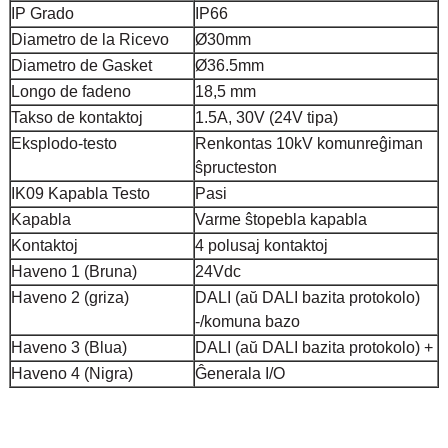
IP Grado
IP66
Diametro de la Ricevo
Ø30mm
Diametro de Gasket
Ø36.5mm
Longo de fadeno
18,5 mm
Takso de kontaktoj
1.5A, 30V (24V tipa)
Eksplodo-testo
Renkontas 10kV komunreĝiman
ŝpructeston
IK09 Kapabla Testo
Pasi
Kapabla
Varme ŝtopebla kapabla
Kontaktoj
4 polusaj kontaktoj
Haveno 1 (Bruna)
24Vdc
Haveno 2 (griza)
DALI (aŭ DALI bazita protokolo)
-/komuna bazo
Haveno 3 (Blua)
DALI (aŭ DALI bazita protokolo) +
Haveno 4 (Nigra)
Ĝenerala I/O