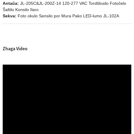
Antaŭa:
JL-205C&JL-200Z-14 120-277 VAC Tordŝlosilo Fotoĉelo
Ŝaltilo Konsilo Ilaro
Sekva:
Foto okulo Sensilo por Mura Pako LED-lumo JL-102A
Zhaga Video