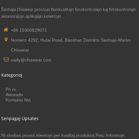
Ŝanhaja Chiswear provizas Bonkvalitajn fotokontrolajn kaj fotokontrolajn
akcesoraĵojn aplikaĵajn kolektojn
+86 15900829072
Numero 4292, Hutai Road, Baoshan Distrikto Ŝanhajo-Marko
Chiswear
wally@chiswear.com
Kategorioj
Pri ni
Atestado
Kontaktu Nin
Senpagaj Upsates
Ni strebas provizi klientojn per kvalitaj produktoj.Petu Informojn,