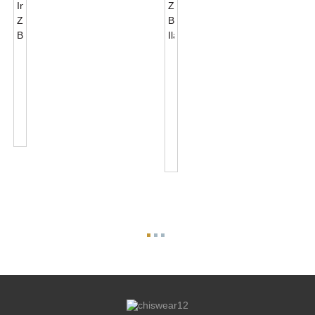
JL-
Zhaga
701J
Book18
Zhaga
4
Konektila
PIN-
Ilaro
Konektilo
Norma
Kaj
Interfaco...
Zhaga
Bazaj
Ilaroj