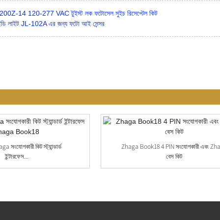
0Z-14 120-277 VAC টুইস্ট লক ফটোসেল সুইচ রিসেপ্টেল কিট
লইডি লাইট JL-102A এর জন্য ফটো আই সেন্সর
a সংযোগকারী কিট স্ট্যান্ডার্ড
Zhaga Book18 4 PIN সংযোগকারী এবং Zh
ইন্টারফেস...
বেস কিট