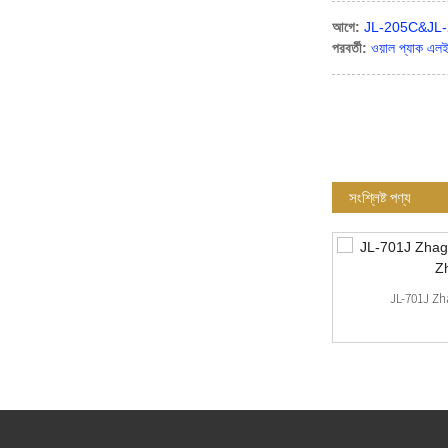
আগে:
JL-205C&JL-20
পরবর্তী:
ওয়াল প্যাক এ
সংশ্লিষ্ট পণ্য
মিনি টাইপ ঝাগা প্লেট এবং ঝাগা কভার কিট
JL-701J Zhag