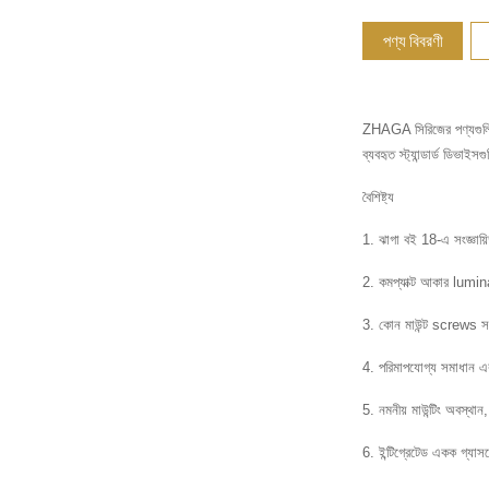
পণ্য বিবরণী
ZHAGA সিরিজের পণ্যগুলি, 
ব্যবহৃত স্ট্যান্ডার্ড ডি
বৈশিষ্ট্য
1. ঝাগা বই 18-এ সংজ্ঞায়িত 
2. কমপ্যাক্ট আকার lumina
3. কোন মাউন্ট screws স
4. পরিমাপযোগ্য সমাধান এ
5. নমনীয় মাউন্টিং অবস্থান,
6. ইন্টিগ্রেটেড একক গ্যা