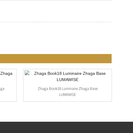
aga
Zhaga Book18 Luminaire Zhaga Base
O
LUMAWISE