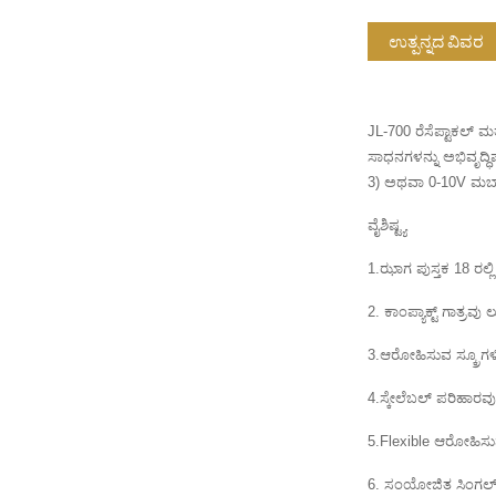
ಉತ್ಪನ್ನದ ವಿವರ
JL-700 ರೆಸೆಪ್ಟಾಕಲ್ 
ಸಾಧನಗಳನ್ನು ಅಭಿವೃದ್ಧ
3) ಅಥವಾ 0-10V ಮಬ್ಬಾಗಿಸ
ವೈಶಿಷ್ಟ್ಯ
1.ಝಾಗ ಪುಸ್ತಕ 18 ರಲ್ಲಿ 
2. ಕಾಂಪ್ಯಾಕ್ಟ್ ಗಾತ್ರವು
3.ಆರೋಹಿಸುವ ಸ್ಕ್ರೂಗಳಿ
4.ಸ್ಕೇಲೆಬಲ್ ಪರಿಹಾರ
5.Flexible ಆರೋಹಿಸುವಾಗ 
6. ಸಂಯೋಜಿತ ಸಿಂಗಲ್ ಗ