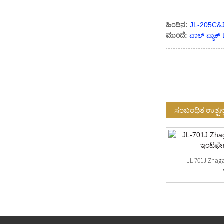
ಹಿಂದಿನ:
JL-205C&JL
ಮುಂದೆ:
ವಾಲ್ ಪ್ಯಾಕ
ಸಂಬಂಧಿತ ಉತ್ಪನ
ಮಿನಿ ಪ್ರಕಾರದ ಝಾಗ ಪ್ಲೇಟ್‌ಗಳು ಮತ್ತು ಝಾಗ
JL-701J Zhaga
ಕವರ್ ಕಿಟ್‌ಗಳು