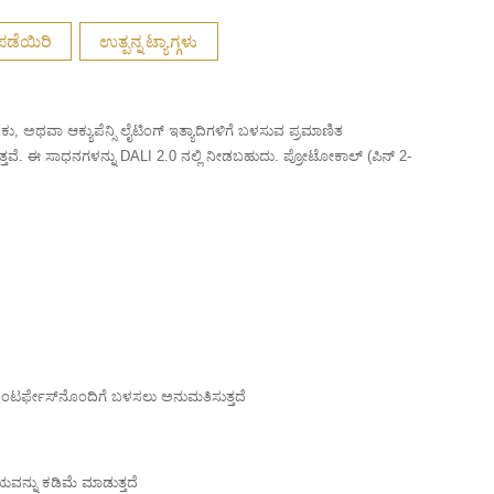
ಪಡೆಯಿರಿ
ಉತ್ಪನ್ನ ಟ್ಯಾಗ್ಗಳು
, ಅಥವಾ ಆಕ್ಯುಪೆನ್ಸಿ ಲೈಟಿಂಗ್ ಇತ್ಯಾದಿಗಳಿಗೆ ಬಳಸುವ ಪ್ರಮಾಣಿತ
್ತವೆ. ಈ ಸಾಧನಗಳನ್ನು DALI 2.0 ನಲ್ಲಿ ನೀಡಬಹುದು. ಪ್ರೋಟೋಕಾಲ್ (ಪಿನ್ 2-
ಇಂಟರ್ಫೇಸ್‌ನೊಂದಿಗೆ ಬಳಸಲು ಅನುಮತಿಸುತ್ತದೆ
ವನ್ನು ಕಡಿಮೆ ಮಾಡುತ್ತದೆ