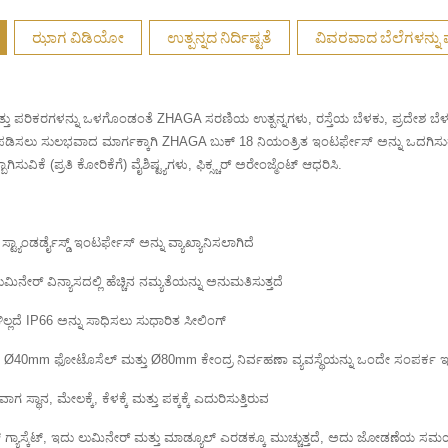
ಝಾಗ ವಿಡಿಯೋ
ಉತ್ಪನ್ನದ ನಿರ್ದಿಷ್ಟತೆ
ವಿವರವಾದ ಬೆಲೆಗಳನ್ನು 
ಮತ್ತು ಪರಿಕರಗಳನ್ನು ಒಳಗೊಂಡಂತೆ ZHAGA ಸರಣಿಯ ಉತ್ಪನ್ನಗಳು, ರಸ್ತೆಯ ಬೆಳಕು, ಪ್ರದೇಶ ಬೆಳಕು
ಿಪಡಿಸಲು ಸುಲಭವಾದ ಮಾರ್ಗಕ್ಕಾಗಿ ZHAGA ಬುಕ್ 18 ನಿಯಂತ್ರಿತ ಇಂಟರ್ಫೇಸ್ ಅನ್ನು ಒದಗಿಸುತ
ುವಿಕೆ (ಪ್ರತಿ ಕೋರಿಕೆಗೆ) ವೈಶಿಷ್ಟ್ಯಗಳು, ಫಿಕ್ಸ್ಚರ್ ಅರೇಂಜ್ಮೆಂಟ್ ಆಧರಿಸಿ.
ಸ್ಟ್ಯಾಂಡರ್ಡೈಸ್ಡ್ ಇಂಟರ್ಫೇಸ್ ಅನ್ನು ವ್ಯಾಖ್ಯಾನಿಸಲಾಗಿದೆ
 ಲುಮಿನೇರ್ ವಿನ್ಯಾಸದಲ್ಲಿ ಹೆಚ್ಚಿನ ನಮ್ಯತೆಯನ್ನು ಅನುಮತಿಸುತ್ತದೆ
ಲ್ಲದೆ IP66 ಅನ್ನು ಸಾಧಿಸಲು ಸುಧಾರಿತ ಸೀಲಿಂಗ್
ವು Ø40mm ಫೋಟೊಸೆಲ್ ಮತ್ತು Ø80mm ಕೇಂದ್ರ ನಿರ್ವಹಣಾ ವ್ಯವಸ್ಥೆಯನ್ನು ಒಂದೇ ಸಂಪರ್ಕ 
ಸ್ಥಾನ, ಮೇಲಕ್ಕೆ, ಕೆಳಕ್ಕೆ ಮತ್ತು ಪಕ್ಕಕ್ಕೆ ಎದುರಿಸುತ್ತಿರುವ
್ಯಾಸ್ಕೆಟ್, ಇದು ಲುಮಿನೇರ್ ಮತ್ತು ಮಾಡ್ಯೂಲ್ ಎರಡಕ್ಕೂ ಮುಚ್ಚುತ್ತದೆ, ಅದು ಜೋಡಣೆಯ ಸಮಯ