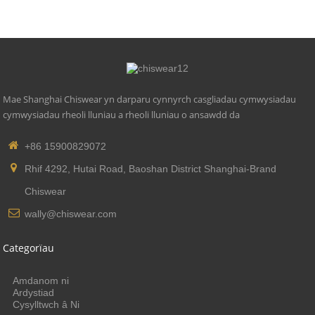
Mae Shanghai Chiswear yn darparu cynnyrch casgliadau cymwysiadau
cymwysiadau rheoli lluniau a rheoli lluniau o ansawdd da
+86 15900829072
Rhif 4292, Hutai Road, Baoshan District Shanghai-Brand
Chiswear
wally@chiswear.com
Categorïau
Amdanom ni
Ardystiad
Cysylltwch â Ni