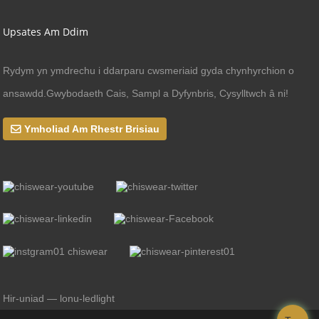
Upsates Am Ddim
Rydym yn ymdrechu i ddarparu cwsmeriaid gyda chynhyrchion o
ansawdd.Gwybodaeth Cais, Sampl a Dyfynbris, Cysylltwch â ni!
Ymholiad Am Rhestr Brisiau
Hir-uniad — lonu-ledlight