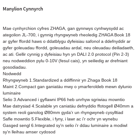
Manylion Cynnyrch
Mae cynhyrchion cyfres ZHAGA, gan gynnwys cynhwysydd ac
ategolion JL-700, i gynnig rhyngwyneb rheoledig ZHAGA Book 18
ar gyfer ffordd haws o ddatblygu dyfeisiau safonol a ddefnyddir ar
gyfer goleuadau ffordd, goleuadau ardal, neu oleuadau deiliadaeth,
ac ati. Gellir cynnig y dyfeisiau hyn yn DALI 2.0 protocol (Pin 2-3)
neu nodweddion pylu 0-10V (fesul cais), yn seiliedig ar drefniant
gosodiadau.
Nodwedd
Rhyngwyneb 1.Standardized a ddiffinnir yn Zhaga Book 18
Maint 2.Compact gan ganiatáu mwy o ymarferoldeb mewn dylunio
luminaire
Selio 3.Advanced i gyflawni IP66 heb unrhyw sgriwiau mowntio
Mae datrysiad 4.Scalable yn caniatáu defnyddio ffotogell Ø40mm a
system reoli ganolog Ø80mm gyda'r un rhyngwyneb cysylltiad
Safle mowntio 5.Flexible, i fyny, i lawr ac i'r ochr yn wynebu
Gasged sengl 6.Integrated sy'n selio i'r ddau luminaire a modiwl
sy'n lleihau amser cydosod