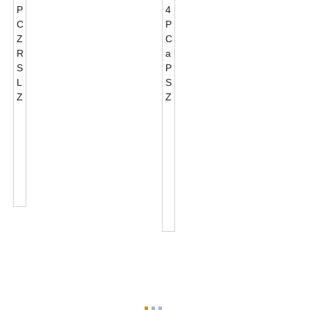
Rhyngwyneb
Zhaga
Safonol
Book18
Pecynnau
4
Cysylltwyr
PIN
Zhaga
Connector
JL-
A
701J...
Phecyn
Sylfaen
Zhaga