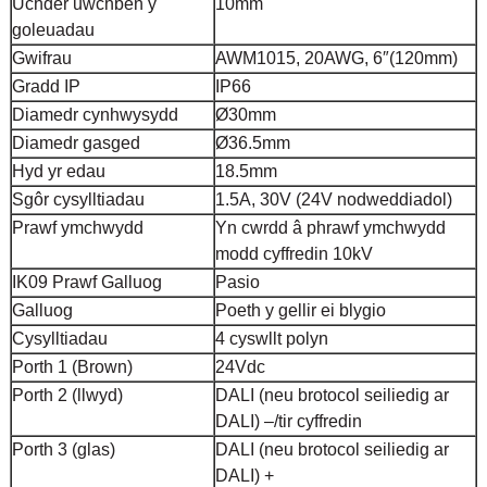
Uchder uwchben y
10mm
goleuadau
Gwifrau
AWM1015, 20AWG, 6″(120mm)
Gradd IP
IP66
Diamedr cynhwysydd
Ø30mm
Diamedr gasged
Ø36.5mm
Hyd yr edau
18.5mm
Sgôr cysylltiadau
1.5A, 30V (24V nodweddiadol)
Prawf ymchwydd
Yn cwrdd â phrawf ymchwydd
modd cyffredin 10kV
IK09 Prawf Galluog
Pasio
Galluog
Poeth y gellir ei blygio
Cysylltiadau
4 cyswllt polyn
Porth 1 (Brown)
24Vdc
Porth 2 (llwyd)
DALI (neu brotocol seiliedig ar
DALI) –/tir cyffredin
Porth 3 (glas)
DALI (neu brotocol seiliedig ar
DALI) +