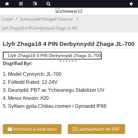
Cartref
Synhwyrydd Ffotogell Chiswear
Llyfr Zhaga18 4 PIN Derbynnydd Zhaga JL-700
Llyfr Zhaga18 4 PIN Derbynnydd Zhaga JL-700
Disgrifiad Byr:
1. Model Cynnyrch: JL-700
2. Foltedd Rated: 12-24V
3. Deunydd: PBT ac Ychwanegu Stabilizer UV
4. Mesur Arwain: #20
5. Sylfaen gyda Chitiau cromen i Gyrraedd IP66
Anfonwch e-bost atom
Lawrlwythwch fel PDF