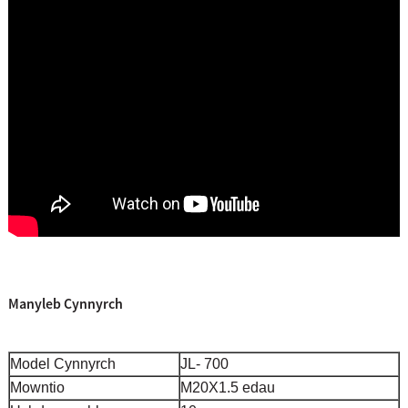
Manyleb Cynnyrch
Model Cynnyrch
JL- 700
Mowntio
M20X1.5 edau