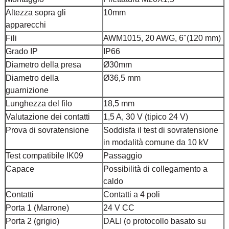
Altezza sopra gli
10mm
apparecchi
Fili
AWM1015, 20 AWG, 6"(120 mm)
Grado IP
IP66
Diametro della presa
Ø30mm
Diametro della
Ø36,5 mm
guarnizione
Lunghezza del filo
18,5 mm
Valutazione dei contatti
1,5 A, 30 V (tipico 24 V)
Prova di sovratensione
Soddisfa il test di sovratensione
in modalità comune da 10 kV
Test compatibile IK09
Passaggio
Capace
Possibilità di collegamento a
caldo
Contatti
Contatti a 4 poli
Porta 1 (Marrone)
24 V CC
Porta 2 (grigio)
DALI (o protocollo basato su