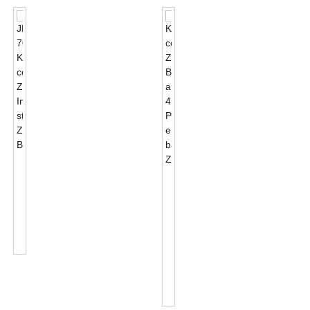
JL-
701J
Kit
Kit
Connettore
Connettori
Zhaga
Zhaga
Book18
Interfaccia
A
Standard...
4
PIN
E
Base
Zhaga