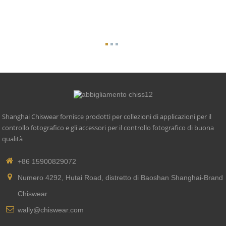
Shanghai Chiswear fornisce prodotti per collezioni di applicazioni per il
controllo fotografico e gli accessori per il controllo fotografico di buona
qualità
+86 15900829072
Numero 4292, Hutai Road, distretto di Baoshan Shanghai-Brand
Chiswear
wally@chiswear.com