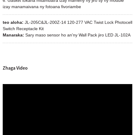
6. Gasket tokana mitambatra izay mamehy ny jiro sy ny module
izay manamaivana ny fotoana fivoriambe
teo aloha:
JL-205C&JL-200Z-14 120-277 VAC Twist Lock Photocell
Switch Receptacle Kit
Manaraka:
Sary maso sensor ho an'ny Wall Pack jiro LED JL-102A
Zhaga Video