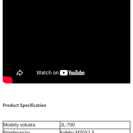
Product Specification
Modely vokatra
JL-700
fitomboan'ny
kofehy M20X1.5