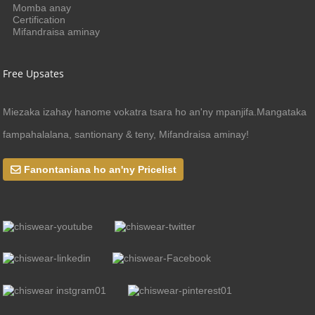
Momba anay
Certification
Mifandraisa aminay
Free Upsates
Miezaka izahay hanome vokatra tsara ho an'ny mpanjifa.Mangataka
fampahalalana, santionany & teny, Mifandraisa aminay!
Fanontaniana ho an'ny Pricelist