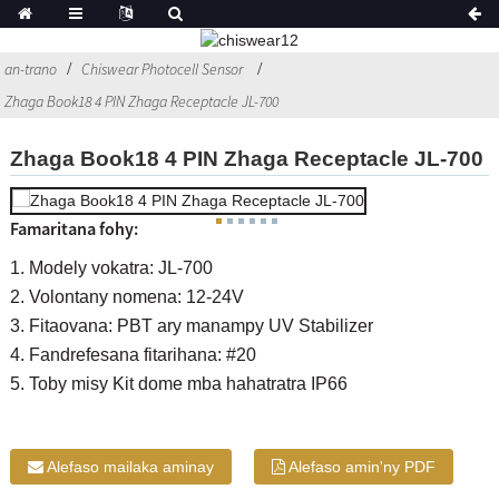
an-trano
Chiswear Photocell Sensor
Zhaga Book18 4 PIN Zhaga Receptacle JL-700
Zhaga Book18 4 PIN Zhaga Receptacle JL-700
Famaritana fohy:
1. Modely vokatra: JL-700
2. Volontany nomena: 12-24V
3. Fitaovana: PBT ary manampy UV Stabilizer
4. Fandrefesana fitarihana: #20
5. Toby misy Kit dome mba hahatratra IP66
Alefaso mailaka aminay
Alefaso amin'ny PDF