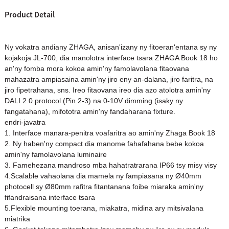
Product Detail
Ny vokatra andiany ZHAGA, anisan'izany ny fitoeran'entana sy ny
kojakoja JL-700, dia manolotra interface tsara ZHAGA Book 18 ho
an'ny fomba mora kokoa amin'ny famolavolana fitaovana
mahazatra ampiasaina amin'ny jiro eny an-dalana, jiro faritra, na
jiro fipetrahana, sns. Ireo fitaovana ireo dia azo atolotra amin'ny
DALI 2.0 protocol (Pin 2-3) na 0-10V dimming (isaky ny
fangatahana), mifototra amin'ny fandaharana fixture.
endri-javatra
1. Interface manara-penitra voafaritra ao amin'ny Zhaga Book 18
2. Ny haben'ny compact dia manome fahafahana bebe kokoa
amin'ny famolavolana luminaire
3. Famehezana mandroso mba hahatratrarana IP66 tsy misy visy
4.Scalable vahaolana dia mamela ny fampiasana ny Ø40mm
photocell sy Ø80mm rafitra fitantanana foibe miaraka amin'ny
fifandraisana interface tsara
5.Flexible mounting toerana, miakatra, midina ary mitsivalana
miatrika