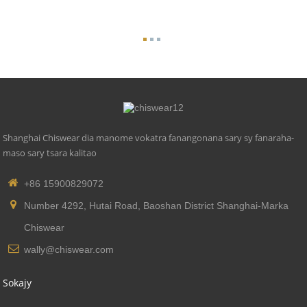
Shanghai Chiswear dia manome vokatra fanangonana sary sy fanaraha-
maso sary tsara kalitao
+86 15900829072
Number 4292, Hutai Road, Baoshan District Shanghai-Marka
Chiswear
wally@chiswear.com
Sokajy