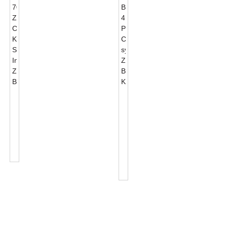
JL-
Zhaga
701J
Book18
Zhaga
4
Connector
PIN
Kits
Connector
Standard
Sy
Interface...
Zhaga
Base
Kits