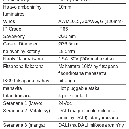
Haavo ambonin'ny
10mm
luminaires
Wires
AWM1015, 20AWG, 6″(120mm)
IP Grade
IP66
Savaivony
Ø30 mm
Gasket Diameter
Ø36.5mm
halavan'ny kofehy
18.5mm
Naoty fifandraisana
1.5A, 30V (24V mahazatra)
Fitsapana fiakarana
Mahatratra 10kV ny fitsapana
fisondrotana mahazatra
IK09 Fitsapana mahay
nitranga
mahavita
Hot pluggable afaka
Fifandraisana
4 pole contact
Seranana 1 (Mavo)
24Vdc
Seranana 2 (Volafotsy)
DALI (na protocole mifototra
amin'ny DALI) –/tany iraisana
Seranana 3 (manga)
DALI (na DALI mifototra amin'ny